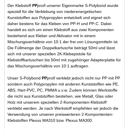
Der Klebstoff
PP
profi
unserer Eigenmarke S-Polybond wurde
speziell für die Verklebung von niederenergetischen
Kunststoffen aus Polypropylen entwickelt und eignet sich
daher bestens für das Kleben von PP-H und PP-C. Dabei
handelt es sich um einen Klebstoff aus zwei Komponenten
bestehend aus Kleber und Aktivator mit in einem
Mischungsverhältnis von 10:1 der frei von Lösungsmitteln ist.
Die Füllmenge der Doppelkartusche beträgt 50ml und lässt
sich mit unserer speziellen 2K-Klebepistole für
Klebstoffkartuschen bis 50ml mit zugehöriger Adapterplatte für
das Mischungsverhältnis von 10:1 auftragen.
Unser S-Polybond
PP
profi
verklebt jedoch nicht nur PP mit PP
sondern auch Polypropylen mit anderen Kunststoffen wie PE,
ABS, Hart-PVC, PC, PMMA u.v.w. Zudem können Werkstoffe
die nicht aus Kunststoffen bestehen, wie Metall, Glas oder
Holz mit unserem speziellen 2-Komponenten-Klebstoff
verklebt werden. Je nach Werkstoff empfehlen wir jedoch die
Verwendung von unseren preiswerteren 2-Kompontenten-
Klebstoffen Plexus MA310 bzw. Plexus MA300.