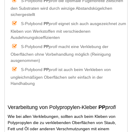
S-Polybond
PP
profi
die optimale Fugenbreite zwischen
den Substraten wird durch winzige Abstandskügelchen
sichergestellt
S-Polybond
PP
profi
eignet sich auch ausgezeichnet zum
Kleben von Werkstoffen mit verschiedenen
Ausdehnungskoeffizienten
S-Polybond
PP
profi
macht eine Verklebung der
Oberflächen ohne Vorbehandlung möglich (Reinigung
ausgenommen)
S-Polybond
PP
profi
ist auch beim Verkleben von
ungleichmäßigen Oberflächen sehr einfach in der
Handhabung
Verarbeitung von Polypropylen-Kleber
PP
profi
Wie bei allen Verklebungen, sollten auch beim Kleben von
Polypropylen die zu verklebenden Oberflächen von Staub,
Fett und Öl oder anderen Verschmutzungen mit einem