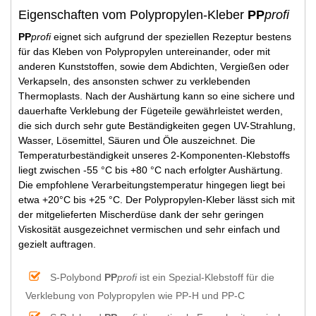
Eigenschaften vom Polypropylen-Kleber
PP
profi
PP
profi
eignet sich aufgrund der speziellen Rezeptur bestens
für das Kleben von Polypropylen untereinander, oder mit
anderen Kunststoffen, sowie dem Abdichten, Vergießen oder
Verkapseln, des ansonsten schwer zu verklebenden
Thermoplasts. Nach der Aushärtung kann so eine sichere und
dauerhafte Verklebung der Fügeteile gewährleistet werden,
die sich durch sehr gute Beständigkeiten gegen UV-Strahlung,
Wasser, Lösemittel, Säuren und Öle auszeichnet. Die
Temperaturbeständigkeit unseres 2-Komponenten-Klebstoffs
liegt zwischen -55 °C bis +80 °C nach erfolgter Aushärtung.
Die empfohlene Verarbeitungstemperatur hingegen liegt bei
etwa +20°C bis +25 °C. Der Polypropylen-Kleber lässt sich mit
der mitgelieferten Mischerdüse dank der sehr geringen
Viskosität ausgezeichnet vermischen und sehr einfach und
gezielt auftragen.
S-Polybond
PP
profi
ist ein Spezial-Klebstoff für die
Verklebung von Polypropylen wie PP-H und PP-C