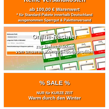
ab 100,00 € Warenwert
* für Standard-Pakete innerhalb Deutschland
ausgenommen Sperrgut & Palettenversand
Online-Rechner
zur Belastbarkeit
von unseren Konstruktionsprofilen
% SALE %
NUR für KURZE ZEIT
Warm durch den Winter