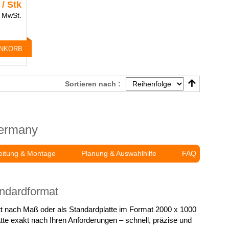
 / Stk
% MwSt.
ENKORB
Sortieren nach :
Germany
eitung & Montage
Planung & Auswahlhilfe
FAQ
ndardformat
tt nach Maß oder als Standardplatte im Format 2000 x 1000
te exakt nach Ihren Anforderungen – schnell, präzise und