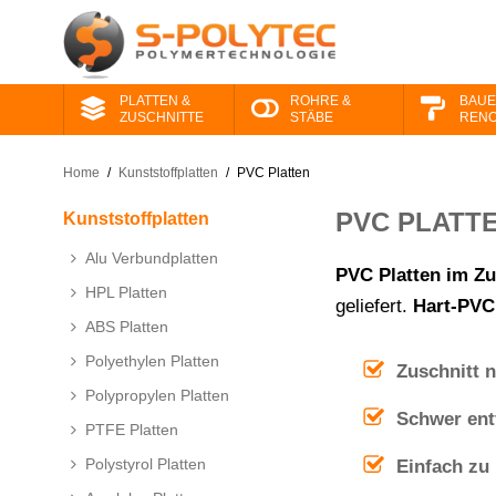
PLATTEN &
ROHRE &
BAUE
ZUSCHNITTE
STÄBE
RENO
Home
/
Kunststoffplatten
/
PVC Platten
PVC PLATTE
Kunststoffplatten
Alu Verbundplatten
PVC Platten im Zu
HPL Platten
geliefert.
Hart-PVC
ABS Platten
Polyethylen Platten
Zuschnitt 
Polypropylen Platten
Schwer ent
PTFE Platten
Polystyrol Platten
Einfach zu 