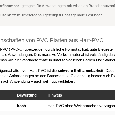
ntflammbar:
geeignet für Anwendungen mit erhöhten Brandschutzan
uschnitt:
millimetergenau gefertigt für passgenaue Lösungen.
enschaften von PVC Platten aus Hart-PVC
PVC (PVC-U) überzeugen durch hohe Formstabilität, gute Biegesteifig
onale Anwendungen. Das massive Vollkernmaterial ist vollständig durc
enso wie für Standardformate in unterschiedlichen Farben und Stärke
Eigenschaften von Hart-PVC ist die
schwere Entflammbarkeit
. Dadu
hten Anforderungen an den Brandschutz. Gleichzeitig lassen sich P
e nach Anwendung – auch sehr gut verkleben.
Bewertung
Hinweis
hoch
Hart-PVC ohne Weichmacher, verzugsar