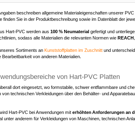
 Angaben beschreiben allgemeine Materialeigenschaften unserer PVC 
e finden Sie in der Produktbeschreibung sowie im Datenblatt der jewe
aus Hart-PVC werden aus
100 % Neumaterial
gefertigt und unterlieg
htlinien, sodass alle Materialien die relevanten Normen wie
REACH
 unseres Sortiments an
Kunststoffplatten im Zuschnitt
und unterscheid
e Bearbeitbarkeit von anderen Materialien.
nwendungsbereiche von Hart-PVC Platten
erall dort eingesetzt, wo formstabile, schwer entflammbare und chem
n von technischen Verkleidungen über den Behälter- und Apparatebau
 wird Hart-PVC bei Anwendungen mit
erhöhten Anforderungen an 
ial unter anderem für Verkleidungen von Maschinen, technischen A