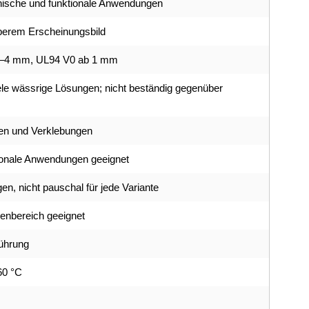
chnische und funktionale Anwendungen
uberem Erscheinungsbild
 1–4 mm, UL94 V0 ab 1 mm
le wässrige Lösungen; nicht beständig gegenüber
ben und Verklebungen
tionale Anwendungen geeignet
gen, nicht pauschal für jede Variante
ßenbereich geeignet
führung
60 °C