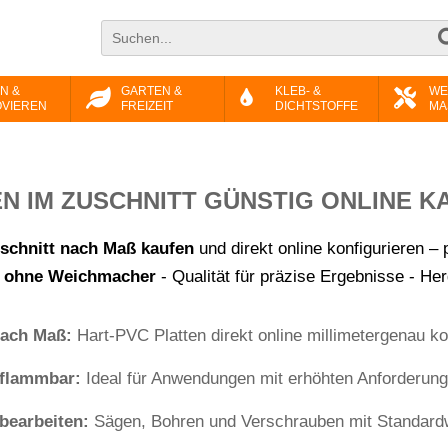
N &
GARTEN &
KLEB- &
WE
VIEREN
FREIZEIT
DICHTSTOFFE
MA
N IM ZUSCHNITT GÜNSTIG ONLINE K
schnitt nach Maß kaufen
und direkt online konfigurieren – 
 ohne Weichmacher
- Qualität für präzise Ergebnisse - Her
nach Maß:
Hart-PVC Platten direkt online millimetergenau kon
flammbar:
Ideal für Anwendungen mit erhöhten Anforderun
bearbeiten:
Sägen, Bohren und Verschrauben mit Standard