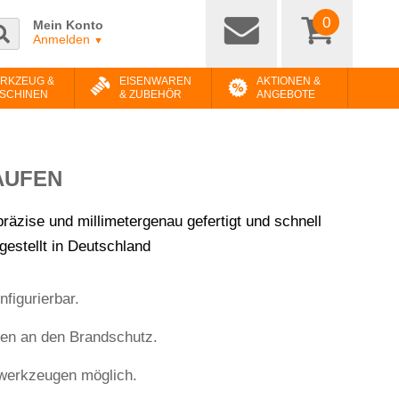
0
Mein Konto
Anmelden
▼
RKZEUG &
EISENWAREN
AKTIONEN &
SCHINEN
& ZUBEHÖR
ANGEBOTE
AUFEN
präzise und millimetergenau gefertigt und schnell
gestellt in Deutschland
figurierbar.
gen an den Brandschutz.
werkzeugen möglich.