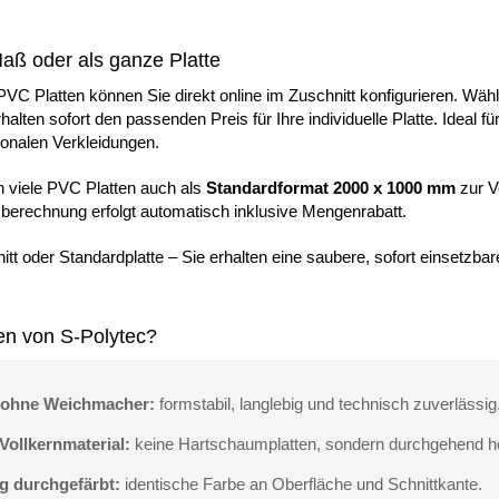
.
aß oder als ganze Platte
PVC Platten können Sie direkt online im Zuschnitt konfigurieren. Wä
erhalten sofort den passenden Preis für Ihre individuelle Platte. Id
ionalen Verkleidungen.
en viele PVC Platten auch als
Standardformat 2000 x 1000 mm
zur V
berechnung erfolgt automatisch inklusive Mengenrabatt.
tt oder Standardplatte – Sie erhalten eine saubere, sofort einsetzbar
n von S-Polytec?
 ohne Weichmacher:
formstabil, langlebig und technisch zuverlässig
Vollkernmaterial:
keine Hartschaumplatten, sondern durchgehend h
ig durchgefärbt:
identische Farbe an Oberfläche und Schnittkante.