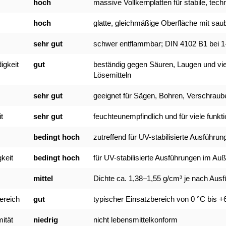
hoch
massive Vollkernplatten für stabile, te
hoch
glatte, gleichmäßige Oberfläche mit sa
sehr gut
schwer entflammbar; DIN 4102 B1 bei
igkeit
gut
beständig gegen Säuren, Laugen und vie
Lösemitteln
sehr gut
geeignet für Sägen, Bohren, Verschrau
t
sehr gut
feuchteunempfindlich und für viele funk
bedingt hoch
zutreffend für UV-stabilisierte Ausführun
keit
bedingt hoch
für UV-stabilisierte Ausführungen im Au
mittel
Dichte ca. 1,38–1,55 g/cm³ je nach Aus
ereich
gut
typischer Einsatzbereich von 0 °C bis +
ität
niedrig
nicht lebensmittelkonform