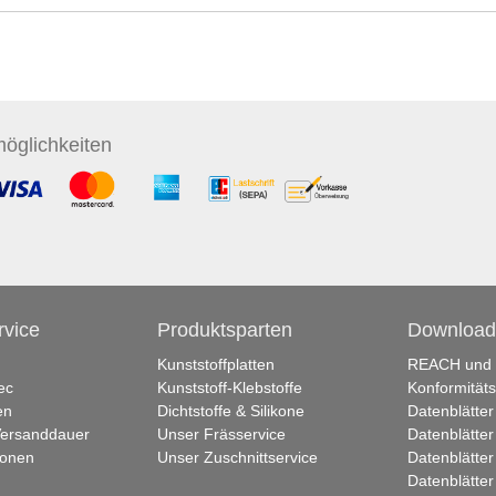
öglichkeiten
vice
Produktsparten
Download
Kunststoffplatten
REACH und
ec
Kunststoff-Klebstoffe
Konformitäts
en
Dichtstoffe & Silikone
Datenblätter
 Versanddauer
Unser Frässervice
Datenblätter
ionen
Unser Zuschnittservice
Datenblätter
Datenblätter