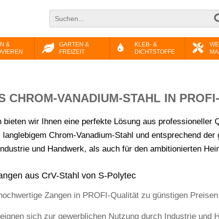
N &
GARTEN &
KLEB- &
WE
VIEREN
FREIZEIT
DICHTSTOFFE
MA
S CHROM-VANADIUM-STAHL IN PROFI
bieten wir Ihnen eine perfekte Lösung aus professioneller Q
langlebigem Chrom-Vanadium-Stahl und entsprechend der gü
Industrie und Handwerk, als auch für den ambitionierten He
 Zangen aus CrV-Stahl von S-Polytec
hochwertige Zangen in PROFI-Qualität zu günstigen Preisen
eignen sich zur gewerblichen Nutzung durch Industrie und