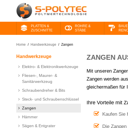
PLATTEN &
ROHRE &
BAUE
ZUSCHNITTE
STÄBE
RENO
Home
/
Handwerkzeuge
/
Zangen
ZANGEN AU
Handwerkzeuge
Elektro- & Elektronikwerkzeuge
Mit unseren Zangen 
Fliesen-, Maurer- &
Zangen werden aus 
Sanitärwerkzeug
gleichermaßen für 
Schraubendreher & Bits
Steck- und Schraubenschlüssel
Ihre Vorteile mit
Zangen
Kaufen Sie 
Hämmer
Sägen & Entgrater
Die Zangen 