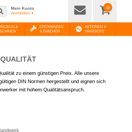
0
Mein Konto
Anmelden
▼
RKZEUG &
EISENWAREN
AKTIONEN &
SCHINEN
& ZUBEHÖR
ANGEBOTE
-QUALITÄT
ualität zu einem günstigen Preis. Alle unsere
ltigen DIN Normen hergestellt und eignen sich
imwerker mit hohem Qualitätsanspruch.
 Handwerk