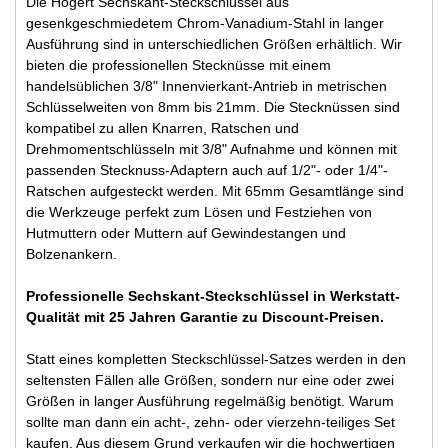
Die Högert Sechskant-Steckschlüssel aus
gesenkgeschmiedetem Chrom-Vanadium-Stahl in langer
Ausführung sind in unterschiedlichen Größen erhältlich. Wir
bieten die professionellen Stecknüsse mit einem
handelsüblichen 3/8" Innenvierkant-Antrieb in metrischen
Schlüsselweiten von 8mm bis 21mm. Die Stecknüssen sind
kompatibel zu allen Knarren, Ratschen und
Drehmomentschlüsseln mit 3/8" Aufnahme und können mit
passenden Stecknuss-Adaptern auch auf 1/2"- oder 1/4"-
Ratschen aufgesteckt werden. Mit 65mm Gesamtlänge sind
die Werkzeuge perfekt zum Lösen und Festziehen von
Hutmuttern oder Muttern auf Gewindestangen und
Bolzenankern.
Professionelle Sechskant-Steckschlüssel in Werkstatt-
Qualität mit 25 Jahren Garantie zu Discount-Preisen.
Statt eines kompletten Steckschlüssel-Satzes werden in den
seltensten Fällen alle Größen, sondern nur eine oder zwei
Größen in langer Ausführung regelmäßig benötigt. Warum
sollte man dann ein acht-, zehn- oder vierzehn-teiliges Set
kaufen. Aus diesem Grund verkaufen wir die hochwertigen