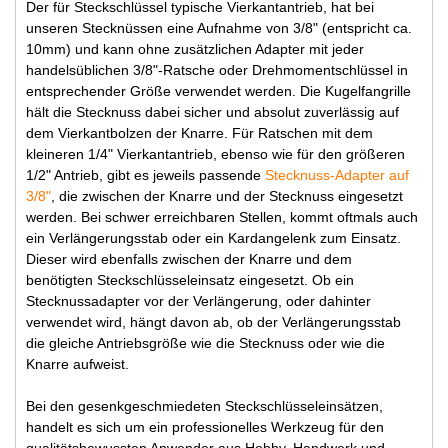
Der für Steckschlüssel typische Vierkantantrieb, hat bei
unseren Stecknüssen eine Aufnahme von 3/8" (entspricht ca.
10mm) und kann ohne zusätzlichen Adapter mit jeder
handelsüblichen 3/8"-Ratsche oder Drehmomentschlüssel in
entsprechender Größe verwendet werden. Die Kugelfangrille
hält die Stecknuss dabei sicher und absolut zuverlässig auf
dem Vierkantbolzen der Knarre. Für Ratschen mit dem
kleineren 1/4" Vierkantantrieb, ebenso wie für den größeren
1/2" Antrieb, gibt es jeweils passende
Stecknuss-Adapter auf
3/8"
, die zwischen der Knarre und der Stecknuss eingesetzt
werden. Bei schwer erreichbaren Stellen, kommt oftmals auch
ein Verlängerungsstab oder ein Kardangelenk zum Einsatz.
Dieser wird ebenfalls zwischen der Knarre und dem
benötigten Steckschlüsseleinsatz eingesetzt. Ob ein
Stecknussadapter vor der Verlängerung, oder dahinter
verwendet wird, hängt davon ab, ob der Verlängerungsstab
die gleiche Antriebsgröße wie die Stecknuss oder wie die
Knarre aufweist.
Bei den gesenkgeschmiedeten Steckschlüsseleinsätzen,
handelt es sich um ein professionelles Werkzeug für den
qualitätsbewussten Anwender aus Hobby, Handwerk und