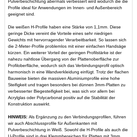
Pulverbeschichtung abermals verbessert wird wodurch die die
Profile ideal für Anwendungen im Innen- und Außenbereich
geeignet sind.
Die weißen H-Profile haben eine Stärke von 1,1mm. Diese
geringe Dicke vereint die Vorteile eines sehr niedrigen
Gewichts mit hervorragender Verarbeitbarkeit. So lassen sich
die 2-Meter-Profile problemlos mit einer einfachen Handsäge
kürzen. Ein weiterer Vorteil der geringen Profilstärke ist der
nahezu nahtlose Übergang von der Plattenoberfläche zur
Profiloberfläche, wodurch sich das Verbindungsprofil optisch
harmonisch in eine Wandverkleidung einfügt. Trotz der flachen
Bauweise bieten die massiven Aluminiumprofile eine hohe
Steifigkeit und tragen besonders bei dünnen 3mm-Platten zu
verbesserter Biegesteifigkeit bei, was sich vor allem bei
Acrylglas oder Polycarbonat positiv auf die Stabilität der
Konstruktion auswirkt.
HINWEIS:
Als Ergänzung zu den Verbindungsprofilen, führen
wir auch Abschlussprofile für Außenkanten mit
Pulverbeschichtung in Weiß. Sowohl die H-Profile als auch die
U-Profile sind in drei Klemmbereichen für Platten mit 3mm,