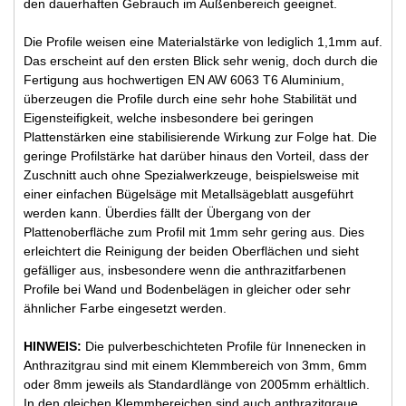
den dauerhaften Gebrauch im Außenbereich geeignet.
Die Profile weisen eine Materialstärke von lediglich 1,1mm auf.
Das erscheint auf den ersten Blick sehr wenig, doch durch die
Fertigung aus hochwertigen EN AW 6063 T6 Aluminium,
überzeugen die Profile durch eine sehr hohe Stabilität und
Eigensteifigkeit, welche insbesondere bei geringen
Plattenstärken eine stabilisierende Wirkung zur Folge hat. Die
geringe Profilstärke hat darüber hinaus den Vorteil, dass der
Zuschnitt auch ohne Spezialwerkzeuge, beispielsweise mit
einer einfachen Bügelsäge mit Metallsägeblatt ausgeführt
werden kann. Überdies fällt der Übergang von der
Plattenoberfläche zum Profil mit 1mm sehr gering aus. Dies
erleichtert die Reinigung der beiden Oberflächen und sieht
gefälliger aus, insbesondere wenn die anthrazitfarbenen
Profile bei Wand und Bodenbelägen in gleicher oder sehr
ähnlicher Farbe eingesetzt werden.
HINWEIS:
Die pulverbeschichteten Profile für Innenecken in
Anthrazitgrau sind mit einem Klemmbereich von 3mm, 6mm
oder 8mm jeweils als Standardlänge von 2005mm erhältlich.
In den gleichen Klemmbereichen sind auch anthrazitgraue