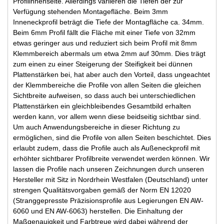
Profilinnenseite. Allerdings variieren die Tiefen der zur
Verfügung stehenden Montagefläche. Beim 3mm
Inneneckprofil beträgt die Tiefe der Montagfläche ca. 34mm.
Beim 6mm Profil fällt die Fläche mit einer Tiefe von 32mm
etwas geringer aus und reduziert sich beim Profil mit 8mm
Klemmbereich abermals um etwa 2mm auf 30mm. Dies trägt
zum einen zu einer Steigerung der Steifigkeit bei dünnen
Plattenstärken bei, hat aber auch den Vorteil, dass ungeachtet
der Klemmbereiche die Profile von allen Seiten die gleichen
Sichtbreite aufweisen, so dass auch bei unterschiedlichen
Plattenstärken ein gleichbleibendes Gesamtbild erhalten
werden kann, vor allem wenn diese beidseitig sichtbar sind.
Um auch Anwendungsbereiche in dieser Richtung zu
ermöglichen, sind die Profile von allen Seiten beschichtet. Dies
erlaubt zudem, dass die Profile auch als Außeneckprofil mit
erhöhter sichtbarer Profilbreite verwendet werden können. Wir
lassen die Profile nach unseren Zeichnungen durch unseren
Hersteller mit Sitz in Nordrhein Westfalen (Deutschland) unter
strengen Qualitätsvorgaben gemäß der Norm EN 12020
(Stranggepresste Präzisionsprofile aus Legierungen EN AW-
6060 und EN AW-6063) herstellen. Die Einhaltung der
Maßgenauigkeit und Farbtreue wird dabei während der