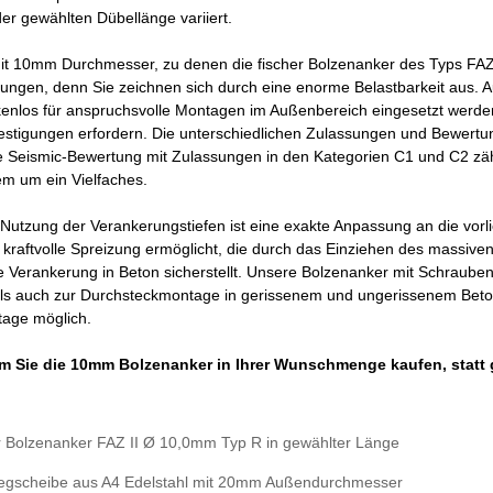
er gewählten Dübellänge variiert.
it 10mm Durchmesser, zu denen die fischer Bolzenanker des Typs FAZ 
ungen, denn Sie zeichnen sich durch eine enorme Belastbarkeit aus. 
enlos für anspruchsvolle Montagen im Außenbereich eingesetzt werden,
estigungen erfordern. Die unterschiedlichen Zulassungen und Bewertu
e Seismic-Bewertung mit Zulassungen in den Kategorien C1 und C2 
m um ein Vielfaches.
 Nutzung der Verankerungstiefen ist eine exakte Anpassung an die vor
kraftvolle Spreizung ermöglicht, die durch das Einziehen des massiven 
e Verankerung in Beton sicherstellt. Unsere Bolzenanker mit Schraube
ls auch zur Durchsteckmontage in gerissenem und ungerissenem Beton
age möglich.
m Sie die 10mm Bolzenanker in Ihrer Wunschmenge kaufen, statt 
er Bolzenanker FAZ II Ø 10,0mm Typ R in gewählter Länge
legscheibe aus A4 Edelstahl mit 20mm Außendurchmesser