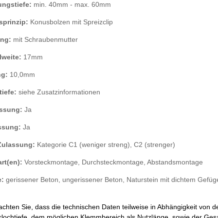
ungstiefe:
min. 40mm - max. 60mm
sprinzip:
Konusbolzen mit Spreizclip
ng:
mit Schraubenmutter
lweite:
17mm
g:
10,0mm
iefe:
siehe Zusatzinformationen
ssung:
Ja
ssung:
Ja
Zulassung:
Kategorie C1 (weniger streng), C2 (strenger)
rt(en):
Vorsteckmontage, Durchsteckmontage, Abstandsmontage
e:
gerissener Beton, ungerissener Beton, Naturstein mit dichtem Gefüge
achten Sie, dass die technischen Daten teilweise in Abhängigkeit von 
hrlochtiefe, dem möglichen Klemmbereich als Nutzlänge, sowie der Ge