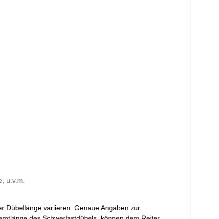
, u.v.m.
der Dübellänge variieren. Genaue Angaben zur
samtlänge des Schwerlastdübels, können dem Reiter