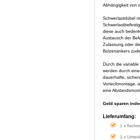
Abhängigkeit von d
Schwerlastdübel m
Schwerlastbefestig
diese auch bedenk
Austausch der Bef
Zulassung oder di
Bolzenankers zude
Durch die variable
werden durch eine 
dauerhafte, sicher
Vorteckmontage, a
eine Abstandsmont
Geld sparen inde
Lieferumfang:
1 x fisch
1 x Unter