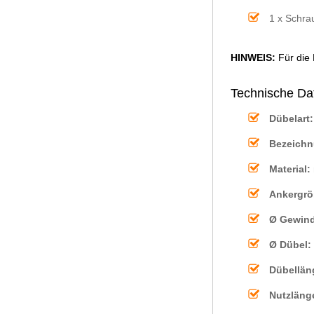
1 x Schra
HINWEIS:
Für die
Technische Dat
Dübelart:
Bezeichn
Material:
Ankergrö
Ø Gewind
Ø Dübel:
Dübellän
Nutzläng