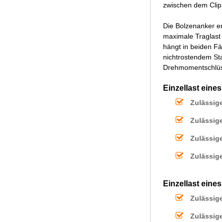
zwischen dem Clip
Die Bolzenanker e
maximale Traglast
hängt in beiden F
nichtrostendem St
Drehmomentschlüss
Einzellast ein
Zulässig
Zulässig
Zulässig
Zulässig
Einzellast ein
Zulässig
Zulässig