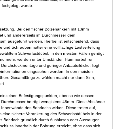
festgelegt wurde.
ssetzung. Bei den fischer Bolzenankern mit 10mm
gnet und andererseits im Durchmesser dem
am ausgeführt werden. Hierbei ist entscheidend, dass
 und Schraubenmutter eine vollflächige Lastverteilung
 gewähltem Schwerlastdübel. In den meisten Fällen genügt
0 und mehr, werden unter Umständen Hammerbohrer
 Durchsteckmontage und geringer Anbauteildicke, liegt
zinformationen eingesehen werden. In den meisten
e höhere Gesamtlänge zu wählen macht nur dann Sinn,
rt.
einzelnen Befestigungspunkten, ebenso wie dessen
 Durchmesser beträgt wengistens 45mm. Diese Abstände
 Innenwände des Bohrlochs wirken. Diese treten auf,
ss eine sichere Verankerung des Schwerlastdübels in der
as Bohrloch gründlich durch Ausblasen oder Aussaugen
tschluss innerhalb der Bohrung erreicht, ohne dass sich