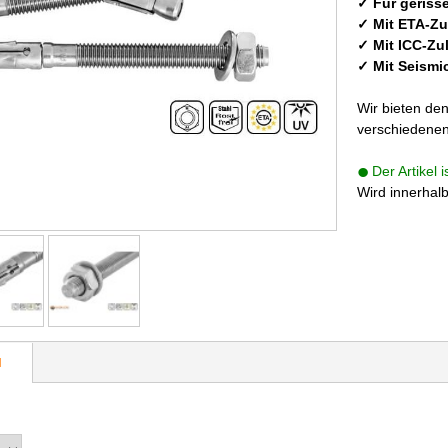
✓ Für geriss
✓ Mit ETA-Z
✓ Mit ICC-Zu
✓ Mit Seismi
Wir bieten de
verschiedenen
Der Artikel 
Wird innerhal
N