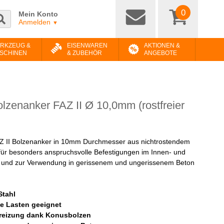
0
Mein Konto
Anmelden
▼
RKZEUG &
EISENWAREN
AKTIONEN &
SCHINEN
& ZUBEHÖR
ANGEBOTE
olzenanker FAZ II Ø 10,0mm (rostfreier
AZ II Bolzenanker in 10mm Durchmesser aus nichtrostendem
l für besonders anspruchsvolle Befestigungen im Innen- und
 und zur Verwendung in gerissenem und ungerissenem Beton
Stahl
e Lasten geeignet
reizung dank Konusbolzen