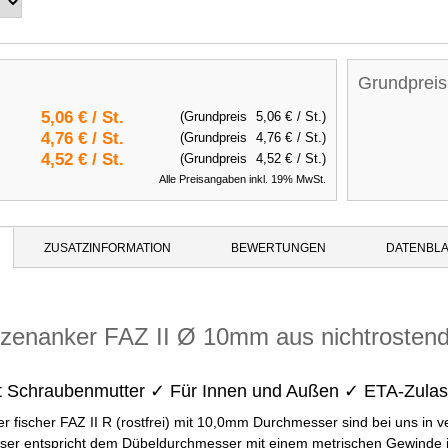
Grundpreis
5,06 €
/ St.
(Grundpreis
5,06 €
/ St.)
4,76 €
/ St.
(Grundpreis
4,76 €
/ St.)
4,52 €
/ St.
(Grundpreis
4,52 €
/ St.)
Alle Preisangaben inkl. 19% MwSt.
ZUSATZINFORMATION
BEWERTUNGEN
DATENBLA
lzenanker FAZ II Ø 10mm aus nichtrosten
t Schraubenmutter ✓ Für Innen und Außen ✓ ETA-Zula
 fischer FAZ II R (rostfrei) mit 10,0mm Durchmesser sind bei uns in v
r entspricht dem Dübeldurchmesser mit einem metrischen Gewinde i