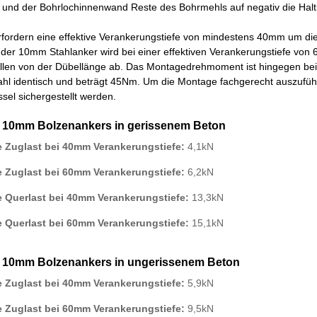
 und der Bohrlochinnenwand Reste des Bohrmehls auf negativ die Halt
rfordern eine effektive Verankerungstiefe von mindestens 40mm um d
 der 10mm Stahlanker wird bei einer effektiven Verankerungstiefe vo
ällen von der Dübellänge ab. Das Montagedrehmoment ist hingegen be
ahl identisch und beträgt 45Nm. Um die Montage fachgerecht auszufüh
el sichergestellt werden.
es 10mm Bolzenankers in gerissenem Beton
e Zuglast bei 40mm Verankerungstiefe:
4,1kN
e Zuglast bei 60mm Verankerungstiefe:
6,2kN
e Querlast bei 40mm Verankerungstiefe:
13,3kN
e Querlast bei 60mm Verankerungstiefe:
15,1kN
es 10mm Bolzenankers in ungerissenem Beton
e Zuglast bei 40mm Verankerungstiefe:
5,9kN
e Zuglast bei 60mm Verankerungstiefe:
9,5kN