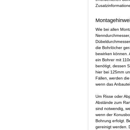
Zusatzinformation
Montagehinweis
Wie bei allen Mont
Nenndurchmesser, 
Dübeldurchmesser 
die Bohrlöcher ge
bewirken können. A
ein Bohrer mit 11
benötigt, dessen S
hier bei 125mm un
Fällen, werden die
wenn das Anbauteil
Um Risse oder Abp
Abstände zum Rand
sind notwendig, we
wenn der Konusbolz
Bohrung erfolgt. 
gereinigt werden. 