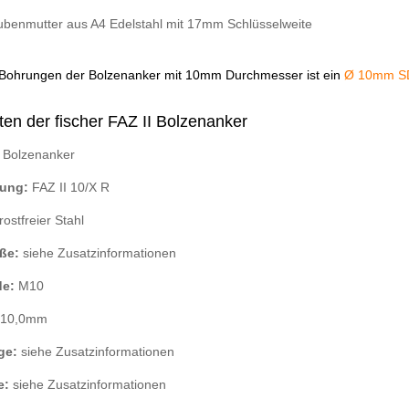
ubenmutter aus A4 Edelstahl mit 17mm Schlüsselweite
 Bohrungen der Bolzenanker mit 10mm Durchmesser ist ein
Ø 10mm SD
en der fischer FAZ II Bolzenanker
Bolzenanker
ung:
FAZ II 10/X R
rostfreier Stahl
ße:
siehe Zusatzinformationen
e:
M10
10,0mm
ge:
siehe Zusatzinformationen
e:
siehe Zusatzinformationen