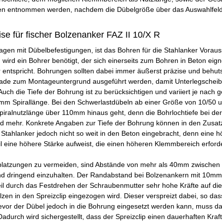
en entnommen werden, nachdem die Dübelgröße über das Auswahlfeld 
e für fischer Bolzenanker FAZ II 10/X R
agen mit Dübelbefestigungen, ist das Bohren für die Stahlanker Vorau
wird ein Bohrer benötigt, der sich einerseits zum Bohren in Beton ei
entspricht. Bohrungen sollten dabei immer äußerst präzise und behuts
rade zum Montageuntergrund ausgeführt werden, damit Unterlegscheibe
uch die Tiefe der Bohrung ist zu berücksichtigen und variiert je nach
0mm Spirallänge. Bei den Schwerlastdübeln ab einer Größe von 10/5
piralnutzlänge über 110mm hinaus geht, denn die Bohrlochtiefe bei der
d mehr. Konkrete Angaben zur Tiefe der Bohrung können in den Zusat
 Stahlanker jedoch nicht so weit in den Beton eingebracht, denn ein
 eine höhere Stärke aufweist, die einen höheren Klemmbereich erforde
latzungen zu vermeiden, sind Abstände von mehr als 40mm zwischen 
 dringend einzuhalten. Der Randabstand bei Bolzenankern mit 10mm
il durch das Festdrehen der Schraubenmutter sehr hohe Kräfte auf die
en in den Spreizclip eingezogen wird. Dieser verspreizt dabei, so da
Bevor der Dübel jedoch in die Bohrung eingesetzt werden kann, muss d
Dadurch wird sichergestellt, dass der Spreizclip einen dauerhaften Kraf