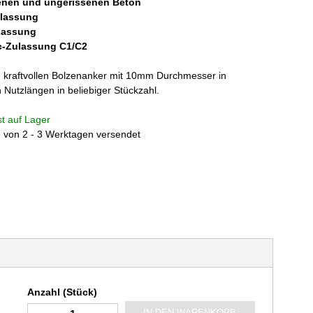
enen und ungerissenen Beton
ulassung
lassung
c-Zulassung C1/C2
n kraftvollen Bolzenanker mit 10mm Durchmesser in
 Nutzlängen in beliebiger Stückzahl.
ist auf Lager
b von 2 - 3 Werktagen versendet
Anzahl (Stück)
IN DEN WARENKORB