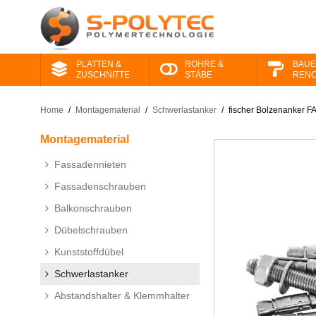
PLATTEN &
ROHRE &
BAUE
ZUSCHNITTE
STÄBE
RENO
Home
/
Montage​material
/
Schwerlastanker
/
fischer Bolzenanker FAZ
Montage​material
Fassadennieten
Fassadenschrauben
Balkonschrauben
Dübelschrauben
Kunststoffdübel
Schwerlastanker
Abstandshalter & Klemmhalter