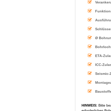
Veranker
Funktion
Ausführu
Schlüsse
Ø Bohrun
Bohrlocht
ETA-Zula
ICC-Zula
Seismic-
Montagea
Baustoff
HINWEIS:
Bitte be
erforderlichen Bo