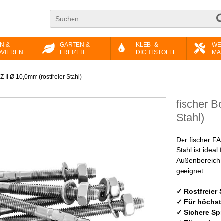
N &
GARTEN &
KLEB- &
WE
VIEREN
FREIZEIT
DICHTSTOFFE
MA
 II Ø 10,0mm (rostfreier Stahl)
fischer B
Stahl)
Der fischer F
Stahl ist idea
Außenbereich
geeignet.
✓ Rostfreier 
✓ Für höchst
✓ Sichere Sp