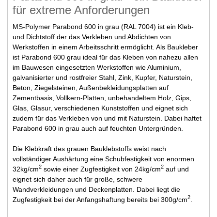
für extreme Anforderungen
MS-Polymer Parabond 600 in grau (RAL 7004) ist ein Kleb-
und Dichtstoff der das Verkleben und Abdichten von
Werkstoffen in einem Arbeitsschritt ermöglicht. Als Baukleber
ist Parabond 600 grau ideal für das Kleben von nahezu allen
im Bauwesen eingesetzten Werkstoffen wie Aluminium,
galvanisierter und rostfreier Stahl, Zink, Kupfer, Naturstein,
Beton, Ziegelsteinen, Außenbekleidungsplatten auf
Zementbasis, Vollkern-Platten, unbehandeltem Holz, Gips,
Glas, Glasur, verschiedenen Kunststoffen und eignet sich
zudem für das Verkleben von und mit Naturstein. Dabei haftet
Parabond 600 in grau auch auf feuchten Untergründen.
Die Klebkraft des grauen Bauklebstoffs weist nach
vollständiger Aushärtung eine Schubfestigkeit von enormen
2
2
32kg/cm
sowie einer Zugfestigkeit von 24kg/cm
auf und
eignet sich daher auch für große, schwere
Wandverkleidungen und Deckenplatten. Dabei liegt die
2
Zugfestigkeit bei der Anfangshaftung bereits bei 300g/cm
.