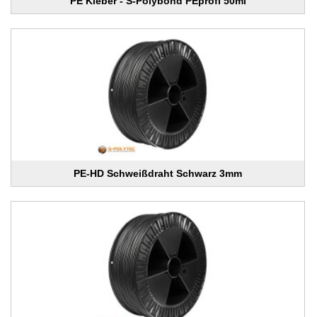
PE Kleber - S-Polybond PEprofi 50ml
PE-HD Schweißdraht Schwarz 3mm