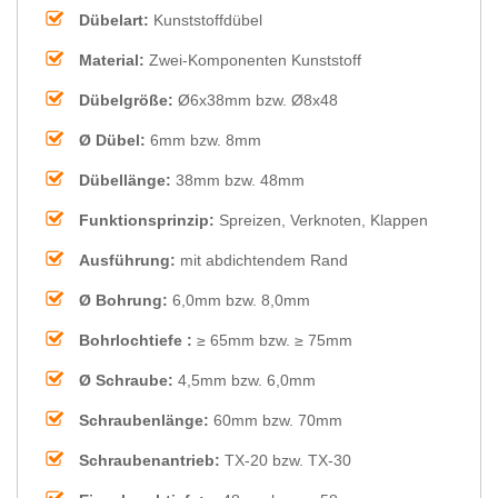
Dübelart:
Kunststoffdübel
Material:
Zwei-Komponenten Kunststoff
Dübelgröße:
Ø6x38mm bzw. Ø8x48
Ø Dübel:
6mm bzw. 8mm
Dübellänge:
38mm bzw. 48mm
Funktionsprinzip:
Spreizen, Verknoten, Klappen
Ausführung:
mit abdichtendem Rand
Ø Bohrung:
6,0mm bzw. 8,0mm
Bohrlochtiefe :
≥ 65mm bzw. ≥ 75mm
Ø Schraube:
4,5mm bzw. 6,0mm
Schraubenlänge:
60mm bzw. 70mm
Schraubenantrieb:
TX-20 bzw. TX-30