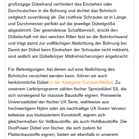
großzügige Dübelrand verhindert das Einziehen oder
Durchrutschen in die Bohrung und dichtet das Bohrloch
zeitgleich zuverlässig ab. Die rostfreie Schraube ist in Länge
und Durchmesser perfekt auf die jeweilige Dübelgröße
abgestimmt. Der gewindelose Schaftbereich, drückt den
Dübelschaft mit den weichen Rillen fest an die Bohrlochwand
und trägt damit zur vollflächigen Abdichtung der Bohrung bei.
Damit der Dübel beim Eindrehen der Schraube nicht mitdreht,
sind seitlich am Dübelkörper Mitdrehsicherungen angebracht.
Für Befestigungen, bei denen auf eine Abdichtung des
Bohrlochs verzichtet werden kann, führen wir auch
herkömmliche Dübel
in der Kategorie Kunststoffdübel
. Zu
unserem Lieferprogramm zählen fischer Spreizdübel SX, die
sich vorwiegend für massive Baustoffe eignen. Preiswerte
Universaldübel der fischer UX Serie, wahlweise aus
hochwertigem Nylon oder als nachhaltige UX Green Version
teilweise aus biobasiertem Kunststoff, eignen sich
gleichermaßen für Vollbaustoffe, als auch Hohlbaustoffe. Die
DuoPower Dübel von fischer, die sich zudem für
Plattenbaustoffe eignen, bieten wir ebenfalls in unserem