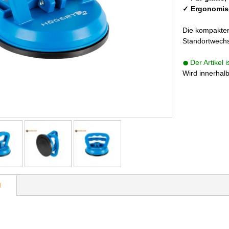
✓ Ergonomisc
Die kompakten
Standortwechs
Der Artikel 
Wird innerhal
N