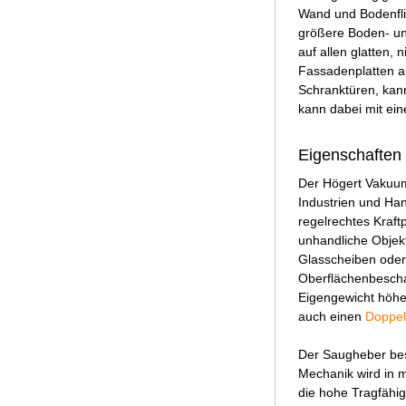
Wand und Bodenfli
größere Boden- und
auf allen glatten,
Fassadenplatten a
Schranktüren, kan
kann dabei mit ei
Eigenschafte
Der Högert Vakuum
Industrien und Han
regelrechtes Kraft
unhandliche Objek
Glasscheiben oder 
Oberflächenbescha
Eigengewicht höher
auch einen
Doppel
Der Saugheber best
Mechanik wird in m
die hohe Tragfähig