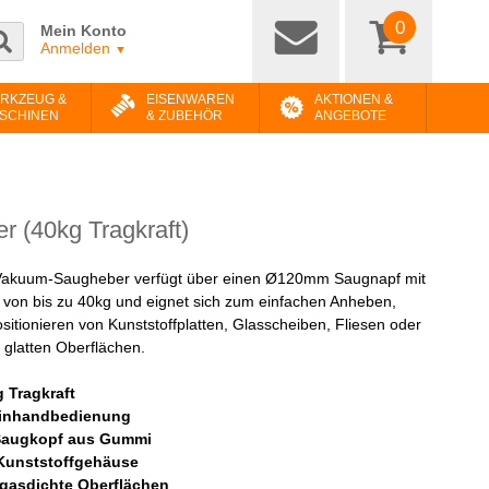
0
Mein Konto
Anmelden
▼
RKZEUG &
EISENWAREN
AKTIONEN &
SCHINEN
& ZUBEHÖR
ANGEBOTE
r (40kg Tragkraft)
Vakuum-Saugheber verfügt über einen Ø120mm Saugnapf mit
t von bis zu 40kg und eignet sich zum einfachen Anheben,
itionieren von Kunststoffplatten, Glasscheiben, Fliesen oder
 glatten Oberflächen.
 Tragkraft
Einhandbedienung
augkopf aus Gummi
Kunststoffgehäuse
, gasdichte Oberflächen