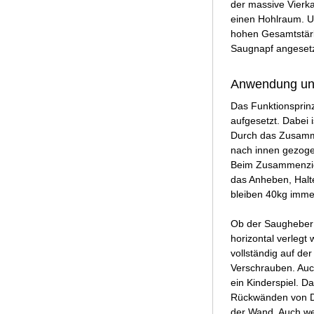
der massive Vierk
einen Hohlraum. U
hohen Gesamtstärk
Saugnapf angesetz
Anwendung un
Das Funktionsprin
aufgesetzt. Dabei 
Durch das Zusammen
nach innen gezoge
Beim Zusammenziehe
das Anheben, Halt
bleiben 40kg imme
Ob der Saugheber 
horizontal verlegt
vollständig auf de
Verschrauben. Auc
ein Kinderspiel. 
Rückwänden von Du
der Wand. Auch we