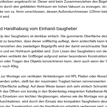
antbolzen angebracht ist. Dieser wird beim Zusammenziehen des Bügelg
m durch den gebildeten Hohlraum ein hohes Vakuum zu erzeugen, ist d
e von ca. 6mm umschlossen, dessen Außendurchmesser 120mm beträgt 
t wird.
d Handhabung vom Einhand-Saugheber
zip des Saughebers ist denkbar einfach. Die gummierte Oberfläche de
ist zu beachten, dass dieser vollflächig aufliegt, denn andernfalls ka
ziehen des zweiteiligen Bügelgriffs wird der damit verschraubte Stah
n und ein Hohlraum gebildet wird. Zum Lösen des Saughebers von der O
n verbleibt der Griffbügel aufgrund seiner besonderen Konstruktion i
en oder Tragen des Objekts konzentrieren kann, denn auch wenn der 
r noch 40kg.
zur Montage von vertikalen Verkleidungen mit HPL Platten oder Aluver
 werden sollen, stellt bei der maximalen Traglast keinen nennenswert
r Oberfläche aufliegt. Auf diese Weise lassen sich sehr einfach Schran
h das Öffnen von bündig in den Bodenbelag integrierten Kabelkanal-A
Das Einsetzen von leichten Verglasungen, ebenso wie die Montage von
schkabinen, wird durch den Einsatz des kompakten Saughebers deutl
nn der Tragekomfort und die Handhabung erheblich verbessert wird, so