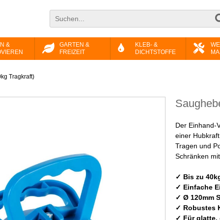
N &
GARTEN &
KLEB- &
WE
VIEREN
FREIZEIT
DICHTSTOFFE
MA
kg Tragkraft)
Saughebe
Der Einhand-
einer Hubkraf
Tragen und Pos
Schränken mit
✓ Bis zu 40kg
✓ Einfache 
✓ Ø 120mm S
✓ Robustes 
✓ Für glatte