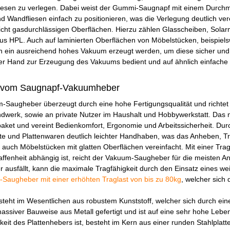
esen zu verlegen. Dabei weist der Gummi-Saugnapf mit einem Durchm
 Wandfliesen einfach zu positionieren, was die Verlegung deutlich ve
 nicht gasdurchlässigen Oberflächen. Hierzu zählen Glasscheiben, Solarm
us HPL. Auch auf laminierten Oberflächen von Möbelstücken, beispiel
n ein ausreichend hohes Vakuum erzeugt werden, um diese sicher und
ner Hand zur Erzeugung des Vakuums bedient und auf ähnlich einfache
n vom Saugnapf-Vakuumheber
-Saugheber überzeugt durch eine hohe Fertigungsqualität und richtet 
dwerk, sowie an private Nutzer im Haushalt und Hobbywerkstatt. Das nüt
paket und vereint Bedienkomfort, Ergonomie und Arbeitssicherheit. Du
te und Plattenwaren deutlich leichter Handhaben, was das Anheben, Tr
auch Möbelstücken mit glatten Oberflächen vereinfacht. Mit einer Trag
ffenheit abhängig ist, reicht der Vakuum-Saugheber für die meisten
 ausfällt, kann die maximale Tragfähigkeit durch den Einsatz eines we
-Saugheber mit einer erhöhten Traglast von bis zu 80kg
, welcher sich
eht im Wesentlichen aus robustem Kunststoff, welcher sich durch eine 
assiver Bauweise aus Metall gefertigt und ist auf eine sehr hohe Leb
keit des Plattenhebers ist, besteht im Kern aus einer runden Stahlp