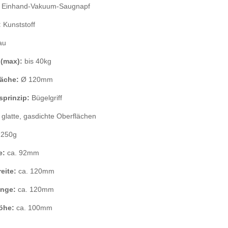
:
Einhand-Vakuum-Saugnapf
:
Kunststoff
au
 (max):
bis 40kg
läche:
Ø 120mm
sprinzip:
Bügelgriff
:
glatte, gasdichte Oberflächen
:
250g
te:
ca. 92mm
eite:
ca. 120mm
änge:
ca. 120mm
öhe:
ca. 100mm