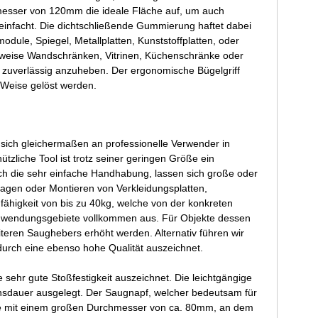
esser von 120mm die ideale Fläche auf, um auch
reinfacht. Die dichtschließende Gummierung haftet dabei
odule, Spiegel, Metallplatten, Kunststoffplatten, oder
sweise Wandschränken, Vitrinen, Küchenschränke oder
 zuverlässig anzuheben. Der ergonomische Bügelgriff
 Weise gelöst werden.
sich gleichermaßen an professionelle Verwender in
zliche Tool ist trotz seiner geringen Größe ein
rch die sehr einfache Handhabung, lassen sich große oder
agen oder Montieren von Verkleidungsplatten,
fähigkeit von bis zu 40kg, welche von der konkreten
 Anwendungsgebiete vollkommen aus. Für Objekte dessen
iteren Saughebers erhöht werden. Alternativ führen wir
 durch eine ebenso hohe Qualität auszeichnet.
sehr gute Stoßfestigkeit auszeichnet. Die leichtgängige
ensdauer ausgelegt. Der Saugnapf, welcher bedeutsam für
latte mit einem großen Durchmesser von ca. 80mm, an dem