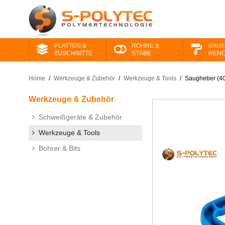
PLATTEN &
ROHRE &
BAUE
ZUSCHNITTE
STÄBE
RENO
Home
/
Werkzeuge &​ Zubehör
/
Werkzeuge & Tools
/
Saugheber (40
Werkzeuge &​ Zubehör
Schweißgeräte & Zubehör
Werkzeuge & Tools
Bohrer & Bits