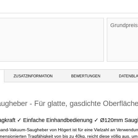
Grundpreis
ZUSATZINFORMATION
BEWERTUNGEN
DATENBLA
gheber - Für glatte, gasdichte Oberfläch
ragkraft ✓ Einfache Einhandbedienung ✓ Ø120mm Saug
and-Vakuum-Saugheber von Högert ist für eine Vielzahl an Verwendun
mensionierten Tragfähigkeit von bis zu 40kg, reicht diese völlig aus,