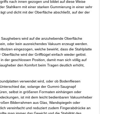
riffs nach innen gezogen und bildet auf diese Weise
er Stahlkern mit einer starken Gummierung in einer sehr
und dicht mit der Oberfläche abschließt, auf der der
s Saughebers wird auf die anzuhebende Oberfläche
nn kein, oder kein ausreichendes Vakuum erzeugt werden.
lbolzen eingezogen, welche bewirkt, dass die Stahlplatte
berfläche wird der Griffbügel einfach wieder gelöst.
n der geschlossen Position, damit man sich völlig auf
Saugheber den Komfort beim Tragen deutlich erhöht,
bundplatten verwendet wird, oder ob Bodenfliesen
en Unterschied dar, solange der Gummi-Saugnapf
ktüren, selbst in größeren Formaten einhängen oder
bdeckungen, ist mit dem leicht bedienbaren Vakuumheber
 großen Bilderrahmen aus Glas, Wandspiegeln oder
ich vereinfacht und reduziert zudem Fingerabdrücke an
llte man immer das Gewicht und die Stabilität des