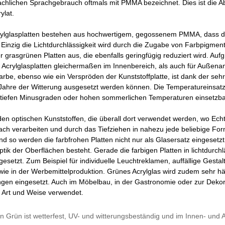
fachlichen Sprachgebrauch oftmals mit PMMA bezeichnet. Dies ist die 
ylat.
ylglasplatten bestehen aus hochwertigem, gegossenem PMMA, dass die
. Einzig die Lichtdurchlässigkeit wird durch die Zugabe von Farbpigment
er grasgrünen Platten aus, die ebenfalls geringfügig reduziert wird. A
 Acrylglasplatten gleichermaßen im Innenbereich, als auch für Außen
arbe, ebenso wie ein Verspröden der Kunststoffplatte, ist dank der seh
 Jahre der Witterung ausgesetzt werden können. Die Temperatureinsatz
i tiefen Minusgraden oder hohen sommerlichen Temperaturen einsetzba
 den optischen Kunststoffen, die überall dort verwendet werden, wo Ech
fach verarbeiten und durch das Tiefziehen in nahezu jede beliebige For
 so werden die farbfrohen Platten nicht nur als Glasersatz eingesetzt
tik der Oberflächen besteht. Gerade die farbigen Platten in lichtdurc
setzt. Zum Beispiel für individuelle Leuchtreklamen, auffällige Ges
ie in der Werbemittelproduktion. Grünes Acrylglas wird zudem sehr häu
en eingesetzt. Auch im Möbelbau, in der Gastronomie oder zur Dekora
r Art und Weise verwendet.
 in Grün ist wetterfest, UV- und witterungsbeständig und im Innen- und