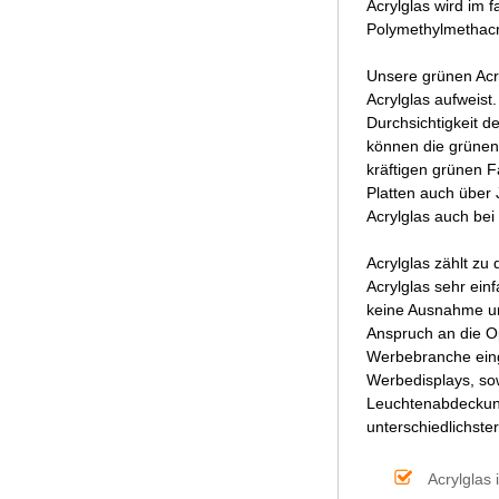
Acrylglas wird im 
Polymethylmethacr
Unsere grünen Acr
Acrylglas aufweist
Durchsichtigkeit d
können die grünen
kräftigen grünen F
Platten auch über
Acrylglas auch be
Acrylglas zählt zu
Acrylglas sehr ein
keine Ausnahme und
Anspruch an die Op
Werbebranche einge
Werbedisplays, sow
Leuchtenabdeckung
unterschiedlichste
Acrylglas