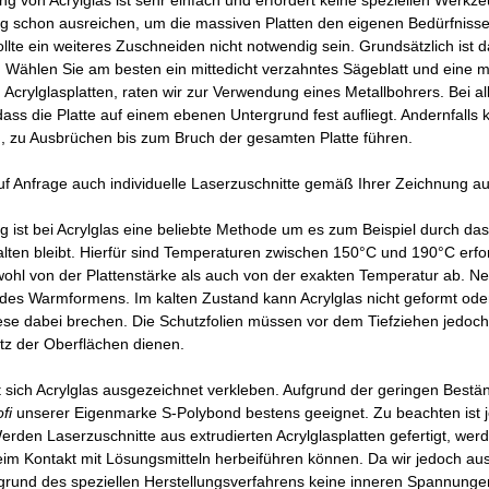
g von Acrylglas ist sehr einfach und erfordert keine speziellen Werk
ng schon ausreichen, um die massiven Platten den eigenen Bedürfniss
ollte ein weiteres Zuschneiden nicht notwendig sein. Grundsätzlich ist
 Wählen Sie am besten ein mittedicht verzahntes Sägeblatt und eine mi
Acrylglasplatten, raten wir zur Verwendung eines Metallbohrers. Bei a
ass die Platte auf einem ebenen Untergrund fest aufliegt. Andernfalls
, zu Ausbrüchen bis zum Bruch der gesamten Platte führen.
uf Anfrage auch individuelle Laserzuschnitte gemäß Ihrer Zeichnung au
ist bei Acrylglas eine beliebte Methode um es zum Beispiel durch das 
ten bleibt. Hierfür sind Temperaturen zwischen 150°C und 190°C erfor
ohl von der Plattenstärke als auch von der exakten Temperatur ab. N
des Warmformens. Im kalten Zustand kann Acrylglas nicht geformt ode
ese dabei brechen. Die Schutzfolien müssen vor dem Tiefziehen jedoch e
tz der Oberflächen dienen.
t sich Acrylglas ausgezeichnet verkleben. Aufgrund der geringen Bestän
fi
unserer Eigenmarke S-Polybond bestens geeignet. Zu beachten ist jed
. Werden Laserzuschnitte aus extrudierten Acrylglasplatten gefertigt, we
im Kontakt mit Lösungsmitteln herbeiführen können. Da wir jedoch au
fgrund des speziellen Herstellungsverfahrens keine inneren Spannunge