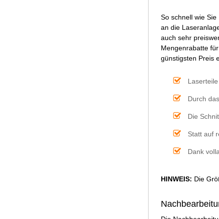
So schnell wie Sie
an die Laseranlage
auch sehr preiswer
Mengenrabatte für
günstigsten Preis e
Laserteil
Durch das
Die Schni
Statt auf
Dank volla
HINWEIS:
Die Größ
Nachbearbeitu