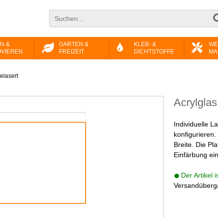
N &
GARTEN &
KLEB- &
WE
VIEREN
FREIZEIT
DICHTSTOFFE
MA
elasert
Acrylglas
Individuelle L
konfigurieren
Breite. Die Pl
Einfärbung ein
Der Artikel 
Versandüberga