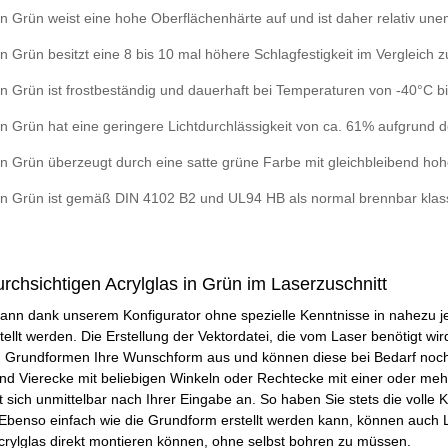
 in Grün weist eine hohe Oberflächenhärte auf und ist daher relativ un
in Grün besitzt eine 8 bis 10 mal höhere Schlagfestigkeit im Vergleich
 in Grün ist frostbeständig und dauerhaft bei Temperaturen von -40°C b
in Grün hat eine geringere Lichtdurchlässigkeit von ca. 61% aufgrund d
 in Grün überzeugt durch eine satte grüne Farbe mit gleichbleibend ho
 in Grün ist gemäß DIN 4102 B2 und UL94 HB als normal brennbar klassi
urchsichtigen Acrylglas in Grün im Laserzuschnitt
 kann dank unserem Konfigurator ohne spezielle Kenntnisse in nahezu 
tellt werden. Die Erstellung der Vektordatei, die vom Laser benötigt wir
en Grundformen Ihre Wunschform aus und können diese bei Bedarf noch
und Vierecke mit beliebigen Winkeln oder Rechtecke mit einer oder me
 sich unmittelbar nach Ihrer Eingabe an. So haben Sie stets die volle K
 Ebenso einfach wie die Grundform erstellt werden kann, können auch 
crylglas direkt montieren können, ohne selbst bohren zu müssen.