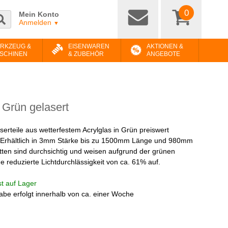
0
Mein Konto
Anmelden
▼
RKZEUG &
EISENWAREN
AKTIONEN &
SCHINEN
& ZUBEHÖR
ANGEBOTE
 Grün gelasert
aserteile aus wetterfestem Acrylglas in Grün preiswert
. Erhältlich in 3mm Stärke bis zu 1500mm Länge und 980mm
atten sind durchsichtig und weisen aufgrund der grünen
e reduzierte Lichtdurchlässigkeit von ca. 61% auf.
ist auf Lager
be erfolgt innerhalb von ca. einer Woche