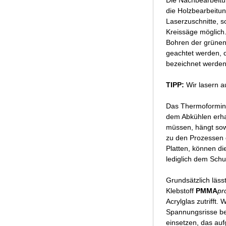
Die Nachbearbeitun
die Holzbearbeitu
Laserzuschnitte, s
Kreissäge möglich.
Bohren der grünen 
geachtet werden, d
bezeichnet werden
TIPP:
Wir lasern a
Das Thermoforming 
dem Abkühlen erhal
müssen, hängt sow
zu den Prozessen 
Platten, können di
lediglich dem Schu
Grundsätzlich läss
Klebstoff
PMMA
pro
Acrylglas zutrifft
Spannungsrisse be
einsetzen, das au