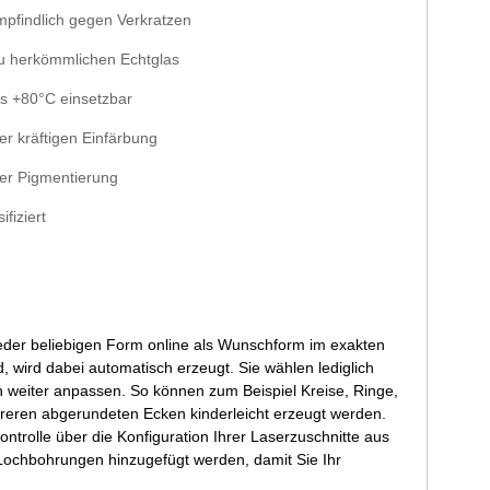
empfindlich gegen Verkratzen
 zu herkömmlichen Echtglas
is +80°C einsetzbar
er kräftigen Einfärbung
her Pigmentierung
fiziert
jeder beliebigen Form online als Wunschform im exakten
d, wird dabei automatisch erzeugt. Sie wählen lediglich
 weiter anpassen. So können zum Beispiel Kreise, Ringe,
hreren abgerundeten Ecken kinderleicht erzeugt werden.
ontrolle über die Konfiguration Ihrer Laserzuschnitte aus
Lochbohrungen hinzugefügt werden, damit Sie Ihr