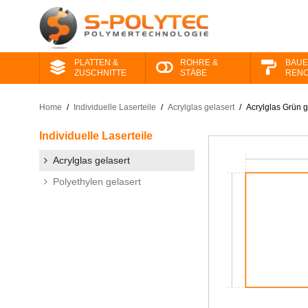
PLATTEN &
ROHRE &
BAUE
ZUSCHNITTE
STÄBE
RENO
Home
/
Individuelle Laserteile
/
Acrylglas gelasert
/
Acrylglas Grün g
Individuelle Laserteile
Acrylglas gelasert
Polyethylen gelasert