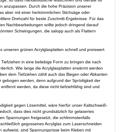
zeuge, so dass handelsübliche Maschinen und Geräte für
en anzupassen. Durch die hohe Präzision unserer
 das aber mit einer herkömmlichen Stichsäge oder
ttlere Drehzahl für beste Zuschnitt-Ergebnisse. Für das
llen Nachbearbeitungen sollte jedoch dringend darauf
 könnten Schwingungen, die salopp auch als Flattern
s unseren grünen Acrylglasplatten schnell und preiswert.
Tiefziehen in eine beliebige Form zu bringen die nach
derlich. Wie lange die Acrylglasplatten erwärmt werden
eben dem Tiefziehen zählt auch das Biegen oder Abkanten
r gebogen werden, denn aufgrund der Sprödigkeit der
ntfernt werden, da diese nicht tiefziehfähig sind und
digkeit gegen Lösemittel, wäre hierfür unser Kaltschweiß-
och, dass dies nicht grundsätzlich für gelasertes
rden Spannungen freigesetzt, die schlimmstenfalls
sschließlich gegossenes Acrylglas zum Laserschneiden
n aufweist, sind Spannungsrisse beim Kleben mit