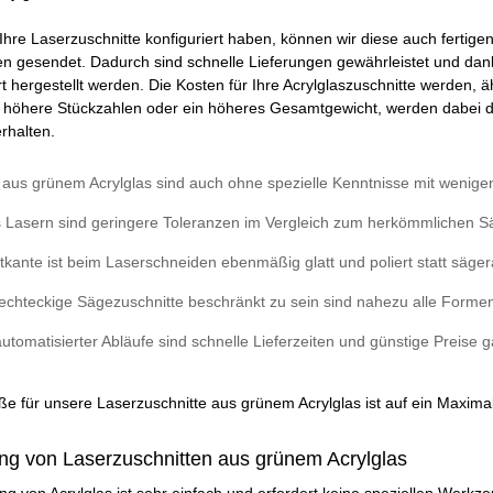
 Ihre Laserzuschnitte konfiguriert haben, können wir diese auch ferti
n gesendet. Dadurch sind schnelle Lieferungen gewährleistet und dan
t hergestellt werden. Die Kosten für Ihre Acrylglaszuschnitte werden, äh
 höhere Stückzahlen oder ein höheres Gesamtgewicht, werden dabei d
rhalten.
e aus grünem Acrylglas sind auch ohne spezielle Kenntnisse mit wenigen
 Lasern sind geringere Toleranzen im Vergleich zum herkömmlichen Sä
ttkante ist beim Laserschneiden ebenmäßig glatt und poliert statt säge
 rechteckige Sägezuschnitte beschränkt zu sein sind nahezu alle Formen
utomatisierter Abläufe sind schnelle Lieferzeiten und günstige Preise g
e für unsere Laserzuschnitte aus grünem Acrylglas ist auf ein Maxi
ng von Laserzuschnitten aus grünem Acrylglas