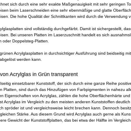
chnet sich durch eine sehr exakte Maßgenauigkeit mit sehr geringen T
eisen beim Laserschneiden eine sehr ebenmäßige und glatte Oberfläche
sen. Die hohe Qualität der Schnittkanten wird durch die Verwendung v
lglasplatten sind vollständig durchgefärbt. Damit ist sichergestellt, da
isen. Bei unseren Platten im Laserzuschnitt handelt es sich ausnahms
 oder Doppelsteg-Platten.
rünen Acrylglasplatten in durchsichtiger Ausführung sind beidseitig mi
 abgelöst werden kann.
von Acrylglas in Grün transparent
ielseitig einsetzbarer Kunststoff, der sich durch eine ganze Reihe posit
n Platten, sind durch das Hinzufügen von Farbpigmenten in nahezu all
n Eigenschaften von Acrylglas, zählen die hohe Oberflächenhärte und 
st Acrylglas im Vergleich zu den meisten anderen Kunststoffen deutlich 
spröder ist und vergleichsweise leicht brechen kann. Dennoch besitzt 
 gleichen Stärke. Aus diesem Grund wird Acrylglas auch gerne als Kunsts
ere Gewicht der Kunststoffplatten, das bei etwa der Hälfte im Vergleich 