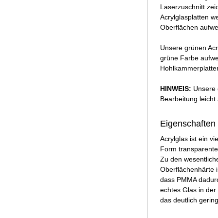
Laserzuschnitt zei
Acrylglasplatten w
Oberflächen aufwei
Unsere grünen Acry
grüne Farbe aufwe
Hohlkammerplatten
HINWEIS:
Unsere g
Bearbeitung leicht
Eigenschaften 
Acrylglas ist ein v
Form transparente
Zu den wesentliche
Oberflächenhärte i
dass PMMA dadurch 
echtes Glas in der
das deutlich gering