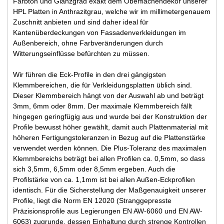
Farbton und Glanzgrad exakt dem Oberflächendekor unserer
HPL Platten in Anthrazitgrau, welche wir im millimetergenauem
Zuschnitt anbieten und sind daher ideal für
Kantenüberdeckungen von Fassadenverkleidungen im
Außenbereich, ohne Farbveränderungen durch
Witterungseinflüsse befürchten zu müssen.
Wir führen die Eck-Profile in den drei gängigsten
Klemmbereichen, die für Verkleidungsplatten üblich sind.
Dieser Klemmbereich hängt von der Auswahl ab und beträgt
3mm, 6mm oder 8mm. Der maximale Klemmbereich fällt
hingegen geringfügig aus und wurde bei der Konstruktion der
Profile bewusst höher gewählt, damit auch Plattenmaterial mit
höheren Fertigungstoleranzen in Bezug auf die Plattenstärke
verwendet werden können. Die Plus-Toleranz des maximalen
Klemmbereichs beträgt bei allen Profilen ca. 0,5mm, so dass
sich 3,5mm, 6,5mm oder 8,5mm ergeben. Auch die
Profilstärke von ca. 1,1mm ist bei allen Außen-Eckprofilen
identisch. Für die Sicherstellung der Maßgenauigkeit unserer
Profile, liegt die Norm EN 12020 (Stranggepresste
Präzisionsprofile aus Legierungen EN AW-6060 und EN AW-
6063) zugrunde, dessen Einhaltung durch strenge Kontrollen