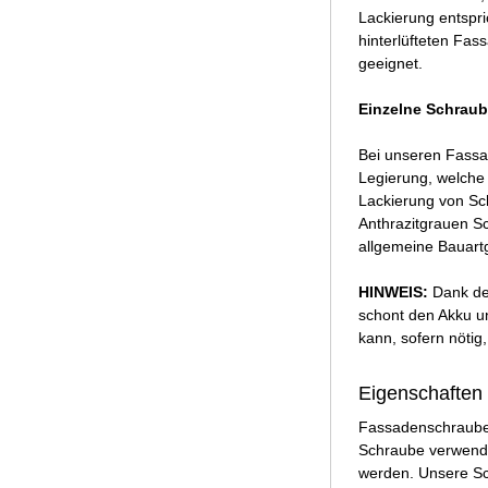
Lackierung entspr
hinterlüfteten Fa
geeignet.
Einzelne Schraub
Bei unseren Fassad
Legierung, welche 
Lackierung von Sch
Anthrazitgrauen S
allgemeine Bauart
HINWEIS:
Dank de
schont den Akku un
kann, sofern nötig,
Eigenschaften 
Fassadenschrauben
Schraube verwendet
werden. Unsere Sc