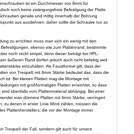
denschrauben ist ein Durchmesser von 8mm für
jedoch noch keine zwängungsfreie Befestigung der Platte
 Schrauben gerade und mittig innerhalb der Bohrung
ixpunkt aus ausdehnen, daher sollte die Schraube nur so
ung zu errichten muss man sich ein wenig mit den
 Befestigungen, ebenso wie zum Plattenrand, bestimmte
as noch recht simpel, denn dieser beträgt bei HPL-
am äußeren Rand dürfen jedoch auch nicht beliebig weit
ttenstärke einzuhalten. Als Faustformel gilt, dass der
tten von Trespa® mit 8mm Stärke bedeutet das, dass die
ist. Bei kleinen Platten mag die Montage mit
dungen mit großformatigen Platten erreichtet, so dass
sind ebenfalls vom Plattenmaterial abhängig. Bei einer
endet man dünnere Platten mit 6mm Stärke, verringert
, zu denen in erster Linie Wind zählen, müssen die
es Plattenherstellers, die vor der Montage immer
von Trespa® der Fall, sondern gilt auch für unsere