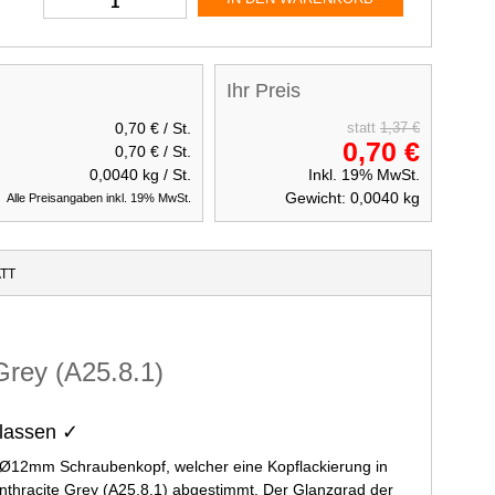
Ihr Preis
0,70 €
/ St.
statt
1,37 €
0,70 €
0,70 €
/ St.
0,0040
kg / St.
Inkl. 19% MwSt.
Gewicht:
0,0040
kg
Alle Preisangaben inkl. 19% MwSt.
TT
rey (A25.8.1)
elassen ✓
Ø12mm Schraubenkopf, welcher eine Kopflackierung in
nthracite Grey (A25.8.1) abgestimmt. Der Glanzgrad der