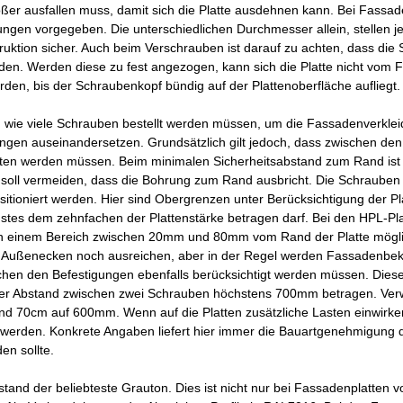
ßer ausfallen muss, damit sich die Platte ausdehnen kann. Bei Fassa
ungen vorgegeben. Die unterschiedlichen Durchmesser allein, stellen 
ruktion sicher. Auch beim Verschrauben ist darauf zu achten, dass die
en. Werden diese zu fest angezogen, kann sich die Platte nicht vom F
rden, bis der Schraubenkopf bündig auf der Plattenoberfläche aufliegt.
wie viele Schrauben bestellt werden müssen, um die Fassadenverkleid
gen auseinandersetzen. Grundsätzlich gilt jedoch, dass zwischen den
ten werden müssen. Beim minimalen Sicherheitsabstand zum Rand ist d
soll vermeiden, dass die Bohrung zum Rand ausbricht. Die Schrauben 
ositioniert werden. Hier sind Obergrenzen unter Berücksichtigung der Pla
tes dem zehnfachen der Plattenstärke betragen darf. Bei den HPL-Pla
n einem Bereich zwischen 20mm und 80mm vom Rand der Platte möglich 
Außenecken noch ausreichen, aber in der Regel werden Fassadenbeklei
hen den Befestigungen ebenfalls berücksichtigt werden müssen. Diese 
der Abstand zwischen zwei Schrauben höchstens 700mm betragen. Verw
nd 70cm auf 600mm. Wenn auf die Platten zusätzliche Lasten einwirken
werden. Konkrete Angaben liefert hier immer die Bauartgenehmigung d
en sollte.
bstand der beliebteste Grauton. Dies ist nicht nur bei Fassadenplatten 