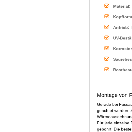
Material:
Kopfform
Antrieb:
I
UV-Bestä
Korrosio
Säurebes
Rostbest
Montage von F
Gerade bei Fassad
geachtet werden. Z
Wärmeausdehnung ni
Für jede einzelne 
gebohrt. Die beste