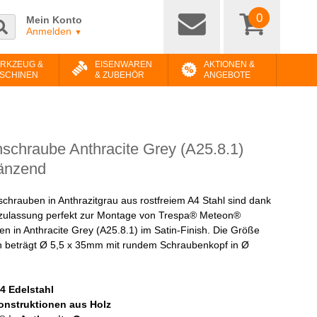
0
Mein Konto
Anmelden
▼
RKZEUG &
EISENWAREN
AKTIONEN &
SCHINEN
& ZUBEHÖR
ANGEBOTE
schraube Anthracite Grey (A25.8.1)
änzend
chrauben in Anthrazitgrau aus rostfreiem A4 Stahl sind dank
zulassung perfekt zur Montage von Trespa® Meteon®
n in Anthracite Grey (A25.8.1) im Satin-Finish. Die Größe
 beträgt Ø 5,5 x 35mm mit rundem Schraubenkopf in Ø
A4 Edelstahl
onstruktionen aus Holz