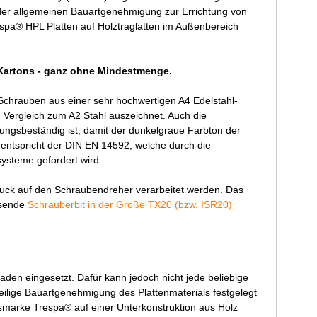
der allgemeinen Bauartgenehmigung zur Errichtung von
spa® HPL Platten auf Holztraglatten im Außenbereich
 Kartons - ganz ohne Mindestmenge.
Schrauben aus einer sehr hochwertigen A4 Edelstahl-
 Vergleich zum A2 Stahl auszeichnet. Auch die
rungsbeständig ist, damit der dunkelgraue Farbton der
entspricht der DIN EN 14592, welche durch die
ysteme gefordert wird.
ck auf den Schraubendreher verarbeitet werden. Das
ssende
Schrauberbit in der Größe TX20 (bzw. ISR20)
en eingesetzt. Dafür kann jedoch nicht jede beliebige
eilige Bauartgenehmigung des Plattenmaterials festgelegt
smarke Trespa® auf einer Unterkonstruktion aus Holz