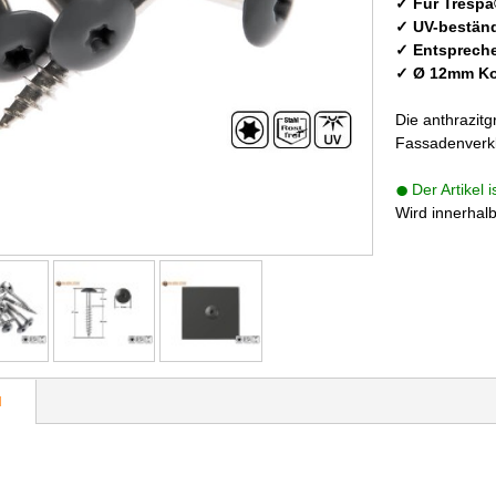
✓ Für Trespa
✓ UV-beständ
✓ Entspreche
✓ Ø 12mm Ko
Die anthrazit
Fassadenverkl
Der Artikel 
Wird innerhal
N