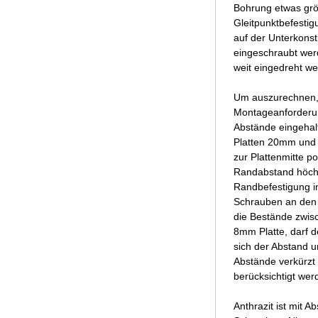
Bohrung etwas grö
Gleitpunktbefestig
auf der Unterkonst
eingeschraubt werd
weit eingedreht we
Um auszurechnen, 
Montageanforderun
Abstände eingehal
Platten 20mm und 
zur Plattenmitte p
Randabstand höchs
Randbefestigung i
Schrauben an den 
die Bestände zwisc
8mm Platte, darf 
sich der Abstand u
Abstände verkürzt 
berücksichtigt werd
Anthrazit ist mit A