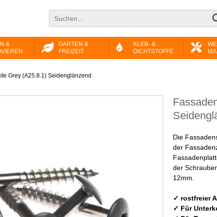
N &
GARTEN &
KLEB- &
WE
VIEREN
FREIZEIT
DICHTSTOFFE
MA
te Grey (A25.8.1) Seidenglänzend
Fassaden
Seidengl
Die Fassadens
der Fassaden
Fassadenplatte
der Schrauben
12mm.
✓ rostfreier 
✓ Für Unterk