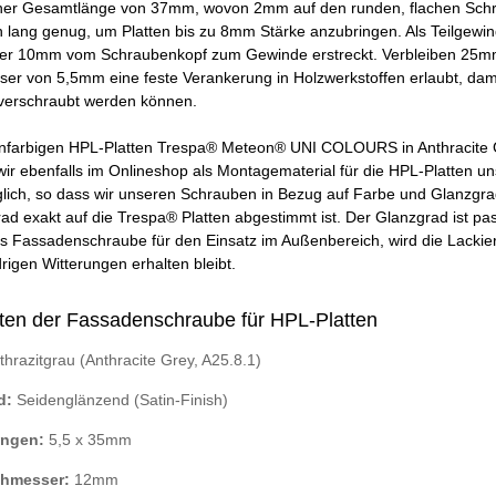
iner Gesamtlänge von 37mm, wovon 2mm auf den runden, flachen Sch
 lang genug, um Platten bis zu 8mm Stärke anzubringen. Als Teilgewin
über 10mm vom Schraubenkopf zum Gewinde erstreckt. Verbleiben 25m
r von 5,5mm eine feste Verankerung in Holzwerkstoffen erlaubt, damit
 verschraubt werden können.
infarbigen HPL-Platten Trespa® Meteon® UNI COLOURS in Anthracite Gre
r ebenfalls im Onlineshop als Montagematerial für die HPL-Platten un
ich, so dass wir unseren Schrauben in Bezug auf Farbe und Glanzgrad e
ad exakt auf die Trespa® Platten abgestimmt ist. Der Glanzgrad ist p
ls Fassadenschraube für den Einsatz im Außenbereich, wird die Lackie
rigen Witterungen erhalten bleibt.
ten der Fassadenschraube für HPL-Platten
hrazitgrau (Anthracite Grey, A25.8.1)
d:
Seidenglänzend (Satin-Finish)
ngen:
5,5 x 35mm
hmesser:
12mm