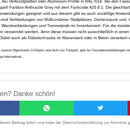
, Alu-Verbundplatten oder Aluminium-Profile in RAL7016. Bei den Fass
pa® Farbton Anthracite Grey mit dem Farbcode A25.8.1. Die gleichfarb
anwendungen geeignet und aus diesem gibt es auch unzählige Anwen
e sind Verkleidungen von Müllcontainer-Stellplätzen, Gartenzäune und
r Wandverkleidungen und Trennwände im Innenbereich. Für die meiste
 verwendet werden, denn diese müssen nicht ausschließlich in einen
übel auch als Dübelschraube im Mauerwerk oder in Beton verankert 
nserer Eigenmarke S-Polytec sind nicht von Trespa®, aber für Fassadenverkleidungen mit T
 International.
ilen? Danke schön!
diesen Beitrag teilen und habe die Datenschutzerklärung zur Kenntni