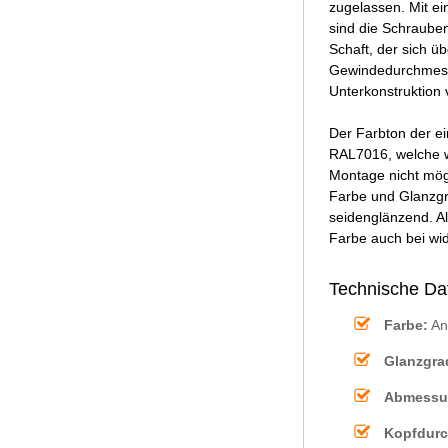
zugelassen. Mit e
sind die Schrauben
Schaft, der sich 
Gewindedurchmesse
Unterkonstruktion
Der Farbton der e
RAL7016, welche wi
Montage nicht mögl
Farbe und Glanzgr
seidenglänzend. A
Farbe auch bei wid
Technische Da
Farbe:
Ant
Glanzgra
Abmessu
Kopfdurc