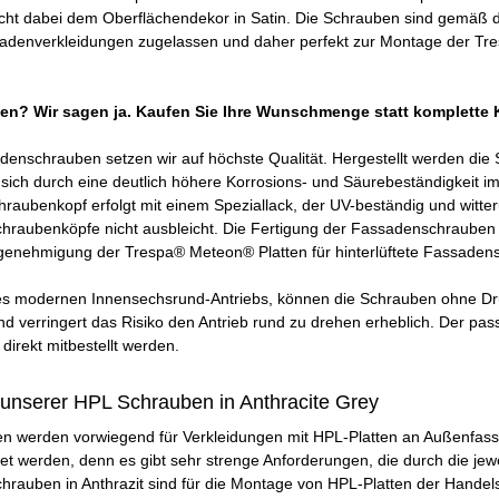
icht dabei dem Oberflächendekor in Satin. Die Schrauben sind gemäß 
ssadenverkleidungen zugelassen und daher perfekt zur Montage der Tre
en? Wir sagen ja. Kaufen Sie Ihre Wunschmenge statt komplette
enschrauben setzen wir auf höchste Qualität. Hergestellt werden die 
sich durch eine deutlich höhere Korrosions- und Säurebeständigkeit im
raubenkopf erfolgt mit einem Speziallack, der UV-beständig und witte
chraubenköpfe nicht ausbleicht. Die Fertigung der Fassadenschrauben 
genehmigung der Trespa® Meteon® Platten für hinterlüftete Fassadens
s modernen Innensechsrund-Antriebs, können die Schrauben ohne Dru
d verringert das Risiko den Antrieb rund zu drehen erheblich. Der pa
 direkt mitbestellt werden.
unserer HPL Schrauben in Anthracite Grey
 werden vorwiegend für Verkleidungen mit HPL-Platten an Außenfassad
 werden, denn es gibt sehr strenge Anforderungen, die durch die jew
hrauben in Anthrazit sind für die Montage von HPL-Platten der Handel