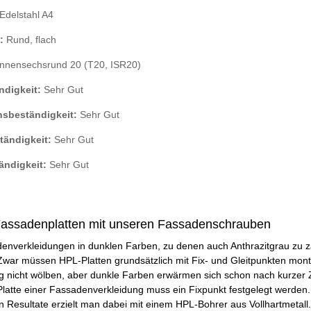
Edelstahl A4
:
Rund, flach
nnensechsrund 20 (T20, ISR20)
ndigkeit:
Sehr Gut
nsbeständigkeit:
Sehr Gut
tändigkeit:
Sehr Gut
ändigkeit:
Sehr Gut
assadenplatten mit unseren Fassadenschrauben
enverkleidungen in dunklen Farben, zu denen auch Anthrazitgrau zu z
war müssen HPL-Platten grundsätzlich mit Fix- und Gleitpunkten montie
cht wölben, aber dunkle Farben erwärmen sich schon nach kurzer Zeit
Platte einer Fassadenverkleidung muss ein Fixpunkt festgelegt werden
n Resultate erzielt man dabei mit einem HPL-Bohrer aus Vollhartmetall.