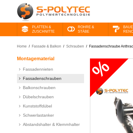
PLATTEN &
ROHRE &
BAUE
ZUSCHNITTE
STÄBE
RENO
Home
/
Fassade & Balkon
/
Schrauben
/
Fassadenschraube Anthraci
Montage​material
Fassadennieten
Fassadenschrauben
Balkonschrauben
Dübelschrauben
Kunststoffdübel
Schwerlastanker
Abstandshalter & Klemmhalter