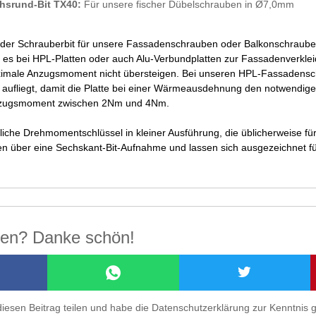
hsrund-Bit TX40:
Für unsere fischer Dübelschrauben in Ø7,0mm
s der Schrauberbit für unsere Fassadenschrauben oder Balkonschraube
 es bei HPL-Platten oder auch Alu-Verbundplatten zur Fassadenverkleid
male Anzugsmoment nicht übersteigen. Bei unseren HPL-Fassadenschr
e aufliegt, damit die Platte bei einer Wärmeausdehnung den notwendi
 Anzugsmoment zwischen 2Nm und 4Nm.
liche Drehmomentschlüssel in kleiner Ausführung, die üblicherweise 
gen über eine Sechskant-Bit-Aufnahme und lassen sich ausgezeichnet 
ilen? Danke schön!
diesen Beitrag teilen und habe die Datenschutzerklärung zur Kenntni