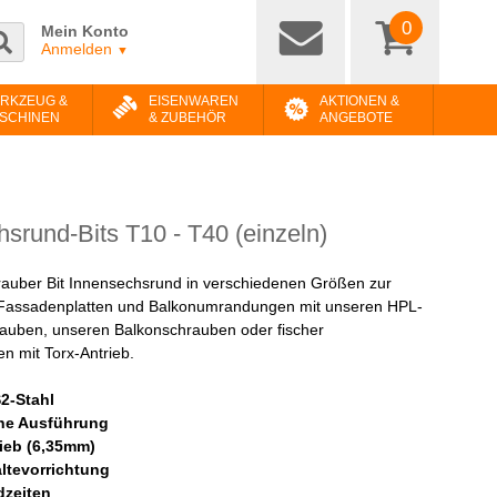
0
Mein Konto
Anmelden
▼
RKZEUG &
EISENWAREN
AKTIONEN &
SCHINEN
& ZUBEHÖR
ANGEBOTE
srund-Bits T10 - T40 (einzeln)
auber Bit Innensechsrund in verschiedenen Größen zur
Fassadenplatten und Balkonumrandungen mit unseren HPL-
uben, unseren Balkonschrauben oder fischer
n mit Torx-Antrieb.
2-Stahl
he Ausführung
rieb (6,35mm)
ltevorrichtung
dzeiten