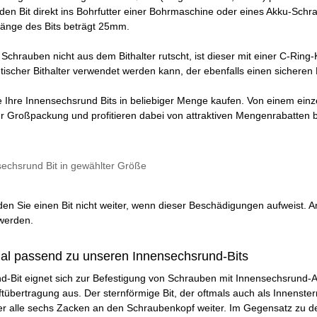
den Bit direkt ins Bohrfutter einer Bohrmaschine oder eines Akku-Schr
länge des Bits beträgt 25mm.
 Schrauben nicht aus dem Bithalter rutscht, ist dieser mit einer C-Ring
ischer Bithalter verwendet werden kann, der ebenfalls einen sicheren 
 Ihre Innensechsrund Bits in beliebiger Menge kaufen. Von einem einze
zur Großpackung und profitieren dabei von attraktiven Mengenrabatten 
sechsrund Bit in gewählter Größe
n Sie einen Bit nicht weiter, wenn dieser Beschädigungen aufweist. A
 werden.
al passend zu unseren Innensechsrund-Bits
d-Bit eignet sich zur Befestigung von Schrauben mit Innensechsrund-A
ftübertragung aus. Der sternförmige Bit, der oftmals auch als Innenste
r alle sechs Zacken an den Schraubenkopf weiter. Im Gegensatz zu den