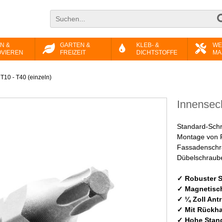
N &
GARTEN &
KLEB- &
WE
VIEREN
FREIZEIT
DICHTSTOFFE
MA
T10 - T40 (einzeln)
Innensech
Standard-Schr
Montage von 
Fassadenschra
Dübelschraube
✓ Robuster S
✓ Magnetisc
✓ ¼ Zoll Ant
✓ Mit Rückha
✓ Hohe Stan