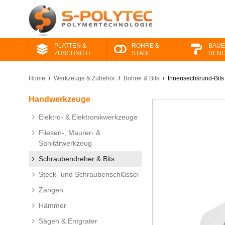
PLATTEN &
ROHRE &
BAUE
ZUSCHNITTE
STÄBE
RENO
Home
/
Werkzeuge &​ Zubehör
/
Bohrer & Bits
/
Innensechsrund-Bits 
Handwerkzeuge
Elektro- & Elektronikwerkzeuge
Fliesen-, Maurer- &
Sanitärwerkzeug
Schraubendreher & Bits
Steck- und Schraubenschlüssel
Zangen
Hämmer
Sägen & Entgrater