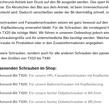
chsrund-Antrieb kein Druck auf den Bit ausgeübt werden. Das spart K
. Ein Abrutschen des Bits aus dem Antrieb, ist beim Innensechsrund-B
steckt wird. Dadurch verschleißen weder der Bit übermäßig schnell, n
nschrauben und Fassadenschrauben setzen wir ganz bewusst auf den be
e Kopflackierung unversehrt bleibt. Für die Schrauben, die vorwiegend f
ße TX20 die richtige Wahl. Wir führen in unserem Onlineshop jedoch e
Schraubengröße und Art unterschiedliche Bits benötigt werden. Welcher
chraube im Produkttext oder in den Zusatzinformationen angegeben.
unsere Schrauben, sondern auch für alle anderen Schrauben den passe
in den Größen von TX10 bis TX40.
passenden Schrauben im Shop:
hsrund-Bit TX20:
Für unsere HPL-Fassadenschrauben mit Kopflackie
hsrund-Bit TX20:
Für unsere Balkonschrauben mit Kopflackierung
hsrund-Bit TX20:
Für unsere fischer Dübelschrauben in Ø4,5mm
hsrund-Bit TX30:
Für unsere fischer Dübelschrauben in Ø6,0mm