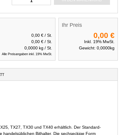
Ihr Preis
0,00 €
0,00 €
/ St.
0,00 €
/ St.
Inkl. 19% MwSt.
0,0000
kg / St.
Gewicht:
0,0000
kg
Alle Preisangaben inkl. 19% MwSt.
TT
X25, TX27, TX30 und TX40 erhältlich. Der Standard-
e handelsüblichen Bithalter. Die sechseckige Form