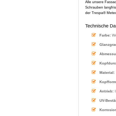
Alle unsere Fassad
Schrauben langfris
der Trespa® Meteo
Technische Da
Farbe:
We
Glanzgra
Abmessu
Kopfdurc
Material:
Kopfform
Antrieb:
I
UV-Bestä
Korrosio