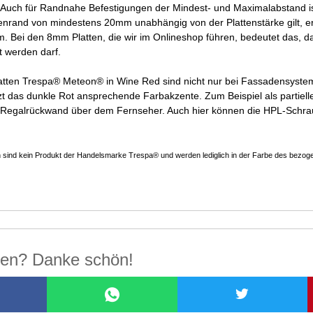
. Auch für Randnahe Befestigungen der Mindest- und Maximalabstand i
enrand von mindestens 20mm unabhängig von der Plattenstärke gilt, e
mm. Bei den 8mm Platten, die wir im Onlineshop führen, bedeutet das
rt werden darf.
latten Trespa® Meteon® in Wine Red sind nicht nur bei Fassadensyste
t das dunkle Rot ansprechende Farbakzente. Zum Beispiel als partiell
s Regalrückwand über dem Fernseher. Auch hier können die HPL-Schrau
ind kein Produkt der Handelsmarke Trespa® und werden lediglich in der Farbe des bezogene
ilen? Danke schön!