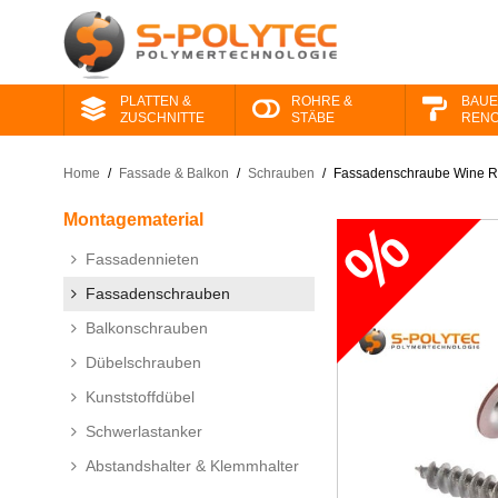
PLATTEN &
ROHRE &
BAUE
ZUSCHNITTE
STÄBE
RENO
Home
/
Fassade & Balkon
/
Schrauben
/
Fassadenschraube Wine Re
Montage​material
Fassadennieten
Fassadenschrauben
Balkonschrauben
Dübelschrauben
Kunststoffdübel
Schwerlastanker
Abstandshalter & Klemmhalter