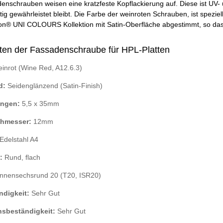
enschrauben weisen eine kratzfeste Kopflackierung auf. Diese ist UV- 
tig gewährleistet bleibt. Die Farbe der weinroten Schrauben, ist spezie
n® UNI COLOURS Kollektion mit Satin-Oberfläche abgestimmt, so dass
ten der Fassadenschraube für HPL-Platten
inrot (Wine Red, A12.6.3)
d:
Seidenglänzend (Satin-Finish)
ngen:
5,5 x 35mm
hmesser:
12mm
Edelstahl A4
:
Rund, flach
nnensechsrund 20 (T20, ISR20)
ndigkeit:
Sehr Gut
nsbeständigkeit:
Sehr Gut