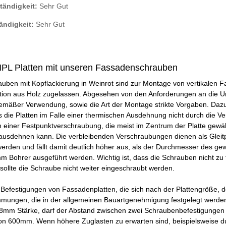
tändigkeit:
Sehr Gut
ändigkeit:
Sehr Gut
PL Platten mit unseren Fassadenschrauben
uben mit Kopflackierung in Weinrot sind zur Montage von vertikalen 
tion aus Holz zugelassen. Abgesehen von den Anforderungen an die Unt
mäßer Verwendung, sowie die Art der Montage strikte Vorgaben. Dazu
 die Platten im Falle einer thermischen Ausdehnung nicht durch die 
on einer Festpunktverschraubung, die meist im Zentrum der Platte gewählt
ausdehnen kann. Die verbleibenden Verschraubungen dienen als Gleitp
erden und fällt damit deutlich höher aus, als der Durchmesser des ge
m Bohrer ausgeführt werden. Wichtig ist, dass die Schrauben nicht z
, sollte die Schraube nicht weiter eingeschraubt werden.
 Befestigungen von Fassadenplatten, die sich nach der Plattengröße, d
immungen, die in der allgemeinen Bauartgenehmigung festgelegt werde
 8mm Stärke, darf der Abstand zwischen zwei Schraubenbefestigungen n
n 600mm. Wenn höhere Zuglasten zu erwarten sind, beispielsweise d