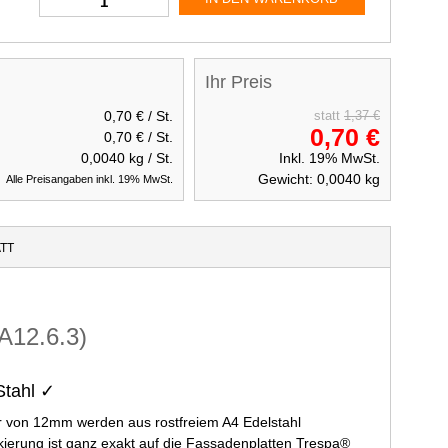
Ihr Preis
0,70 €
/ St.
statt
1,37 €
0,70 €
0,70 €
/ St.
0,0040
kg / St.
Inkl. 19% MwSt.
Gewicht:
0,0040
kg
Alle Preisangaben inkl. 19% MwSt.
TT
A12.6.3)
Stahl ✓
 von 12mm werden aus rostfreiem A4 Edelstahl
ckierung ist ganz exakt auf die Fassadenplatten Trespa®