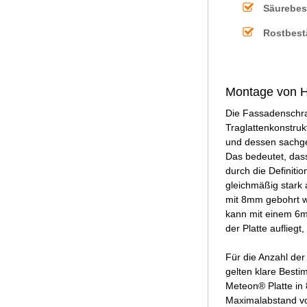
Säurebes
Rostbest
Montage von H
Die Fassadenschra
Traglattenkonstruk
und dessen sachge
Das bedeutet, dass
durch die Definiti
gleichmäßig stark 
mit 8mm gebohrt w
kann mit einem 6m
der Platte aufliegt
Für die Anzahl der
gelten klare Best
Meteon® Platte in
Maximalabstand vo