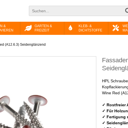
N &
GARTEN &
KLEB- &
WE
VIEREN
FREIZEIT
DICHTSTOFFE
MA
d (A12.6.3) Seidenglänzend
Fassaden
Seidengl
HPL Schrauben
Kopflackierun
Wine Red (A12.
✓ Rostfreier 
✓ Für Holzun
✓ Fertigung 
✓ Seidenglä