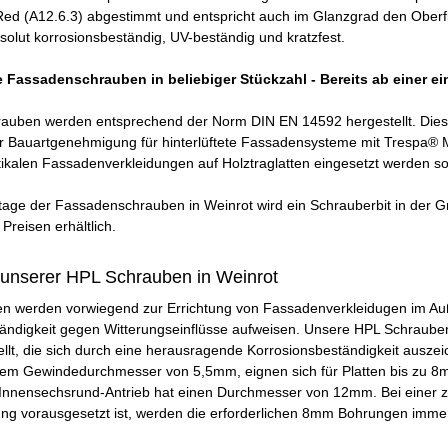
ed (A12.6.3) abgestimmt und entspricht auch im Glanzgrad den Oberfl
olut korrosionsbeständig, UV-beständig und kratzfest.
e Fassadenschrauben in beliebiger Stückzahl - Bereits ab einer e
rauben werden entsprechend der Norm DIN EN 14592 hergestellt. Die
 Bauartgenehmigung für hinterlüftete Fassadensysteme mit Trespa® M
tikalen Fassadenverkleidungen auf Holztraglatten eingesetzt werden so
ge der Fassadenschrauben in Weinrot wird ein Schrauberbit in der Gr
Preisen erhältlich.
 unserer HPL Schrauben in Weinrot
 werden vorwiegend zur Errichtung von Fassadenverkleidugen im Auß
ändigkeit gegen Witterungseinflüsse aufweisen. Unsere HPL Schrauben
llt, die sich durch eine herausragende Korrosionsbeständigkeit ausze
m Gewindedurchmesser von 5,5mm, eignen sich für Platten bis zu 8m
Innensechsrund-Antrieb hat einen Durchmesser von 12mm. Bei einer z
ng vorausgesetzt ist, werden die erforderlichen 8mm Bohrungen immer 