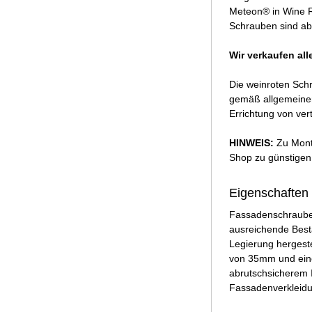
Meteon® in Wine R
Schrauben sind abs
Wir verkaufen all
Die weinroten Sch
gemäß allgemeiner
Errichtung von ver
HINWEIS:
Zu Monta
Shop zu günstigen 
Eigenschaften
Fassadenschrauben
ausreichende Best
Legierung hergeste
von 35mm und eine
abrutschsicherem 
Fassadenverkleidu