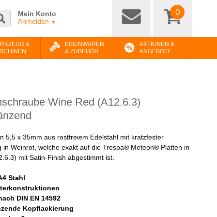
0
Mein Konto
Anmelden
▼
RKZEUG &
EISENWAREN
AKTIONEN &
SCHINEN
& ZUBEHÖR
ANGEBOTE
schraube Wine Red (A12.6.3)
änzend
 5,5 x 35mm aus rostfreiem Edelstahl mit kratzfester
g in Weinrot, welche exakt auf die Trespa® Meteon® Platten in
6.3) mit Satin-Finish abgestimmt ist.
A4 Stahl
terkonstruktionen
nach DIN EN 14592
nzende Kopflackierung