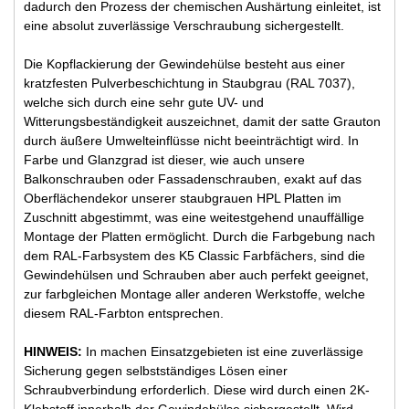
dadurch den Prozess der chemischen Aushärtung einleitet, ist
eine absolut zuverlässige Verschraubung sichergestellt.
Die Kopflackierung der Gewindehülse besteht aus einer
kratzfesten Pulverbeschichtung in Staubgrau (RAL 7037),
welche sich durch eine sehr gute UV- und
Witterungsbeständigkeit auszeichnet, damit der satte Grauton
durch äußere Umwelteinflüsse nicht beeinträchtigt wird. In
Farbe und Glanzgrad ist dieser, wie auch unsere
Balkonschrauben oder Fassadenschrauben, exakt auf das
Oberflächendekor unserer staubgrauen HPL Platten im
Zuschnitt abgestimmt, was eine weitestgehend unauffällige
Montage der Platten ermöglicht. Durch die Farbgebung nach
dem RAL-Farbsystem des K5 Classic Farbfächers, sind die
Gewindehülsen und Schrauben aber auch perfekt geeignet,
zur farbgleichen Montage aller anderen Werkstoffe, welche
diesem RAL-Farbton entsprechen.
HINWEIS:
In machen Einsatzgebieten ist eine zuverlässige
Sicherung gegen selbstständiges Lösen einer
Schraubverbindung erforderlich. Diese wird durch einen 2K-
Klebstoff innerhalb der Gewindehülse sichergestellt. Wird