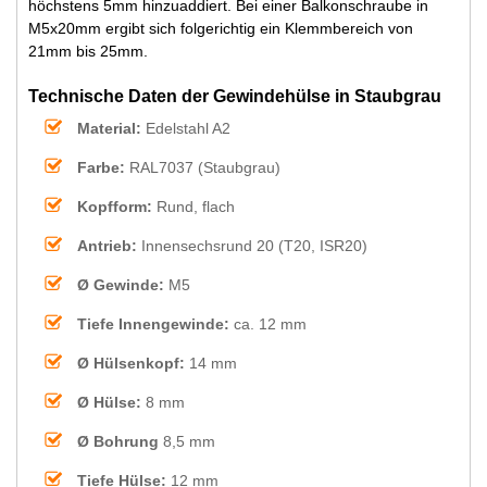
höchstens 5mm hinzuaddiert. Bei einer Balkonschraube in
M5x20mm ergibt sich folgerichtig ein Klemmbereich von
21mm bis 25mm.
Technische Daten der Gewindehülse in Staubgrau
Material:
Edelstahl A2
Farbe:
RAL7037 (Staubgrau)
Kopfform:
Rund, flach
Antrieb:
Innensechsrund 20 (T20, ISR20)
Ø Gewinde:
M5
Tiefe Innengewinde:
ca. 12 mm
Ø Hülsenkopf:
14 mm
Ø Hülse:
8 mm
Ø Bohrung
8,5 mm
Tiefe Hülse:
12 mm