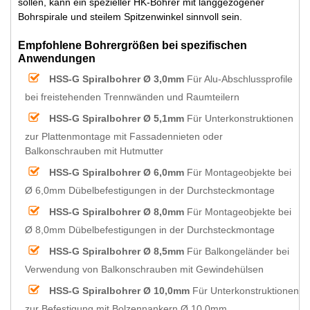
sollen, kann ein spezieller HK-Bohrer mit langgezogener
Bohrspirale und steilem Spitzenwinkel sinnvoll sein.
Empfohlene Bohrergrößen bei spezifischen
Anwendungen
HSS-G Spiralbohrer Ø 3,0mm
Für Alu-Abschlussprofile
bei freistehenden Trennwänden und Raumteilern
HSS-G Spiralbohrer Ø 5,1mm
Für Unterkonstruktionen
zur Plattenmontage mit Fassadennieten oder
Balkonschrauben mit Hutmutter
HSS-G Spiralbohrer Ø 6,0mm
Für Montageobjekte bei
Ø 6,0mm Dübelbefestigungen in der Durchsteckmontage
HSS-G Spiralbohrer Ø 8,0mm
Für Montageobjekte bei
Ø 8,0mm Dübelbefestigungen in der Durchsteckmontage
HSS-G Spiralbohrer Ø 8,5mm
Für Balkongeländer bei
Verwendung von Balkonschrauben mit Gewindehülsen
HSS-G Spiralbohrer Ø 10,0mm
Für Unterkonstruktionen
zur Befestigung mit Bolzennankern Ø 10,0mm