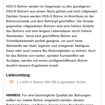
HSS-G Bohrer werden im Gegensatz zu den günstigeren
HSS-R Bohrern aus einem Stück gefräst und nicht rollgewalzt.
Darüber hinaus werden HSS-G Bohrer im Anschluss an der
Bohrerschneide und dem Bohrkopf geschliffen. Die Vorteile
gegenüber rollgewalzten Bohrern sind eine höhere Schärfe
des Bohrers und eine längere Lebensdauer durch höhere
Standzeiten. Somit sind geschliffene Bohrer aus
Schnellarbeitsstahl perfekt geeignet, um auch harte
Werkstoffe wie Stahl, legierter und unlegierter Stahlguss,
Eisen oder auch unsere Alu-Verbundplatten zu bohren. Auch
für das Bohren von harten, spröden Kunststoffen wie
Acrylglas, werden mit einem profilgeschliffenem Bohrer
deutlich bessere Ergebnisse erzielt.
Lieferumfang:
1 x HSS-G Bohrer DIN 338 in gewählter Größe
HINWEIS:
Für eine bestmögliche Qualität der Bohrungen
sollten nur intakte Bohrer eingesetzt werden, dessen
Bohrkopf-Spitze und Bohrer-Spirale keine Beschädigungen