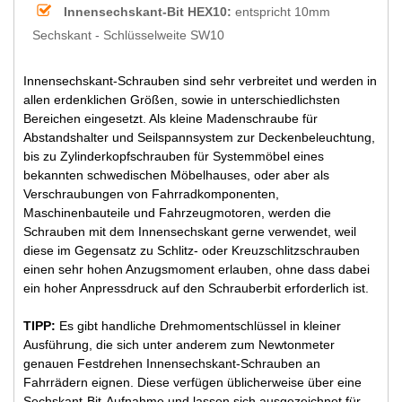
Innensechskant-Bit HEX10:
entspricht 10mm
Sechskant - Schlüsselweite SW10
Innensechskant-Schrauben sind sehr verbreitet und werden in
allen erdenklichen Größen, sowie in unterschiedlichsten
Bereichen eingesetzt. Als kleine Madenschraube für
Abstandshalter und Seilspannsystem zur Deckenbeleuchtung,
bis zu Zylinderkopfschrauben für Systemmöbel eines
bekannten schwedischen Möbelhauses, oder aber als
Verschraubungen von Fahrradkomponenten,
Maschinenbauteile und Fahrzeugmotoren, werden die
Schrauben mit dem Innensechskant gerne verwendet, weil
diese im Gegensatz zu Schlitz- oder Kreuzschlitzschrauben
einen sehr hohen Anzugsmoment erlauben, ohne dass dabei
ein hoher Anpressdruck auf den Schrauberbit erforderlich ist.
TIPP:
Es gibt handliche Drehmomentschlüssel in kleiner
Ausführung, die sich unter anderem zum Newtonmeter
genauen Festdrehen Innensechskant-Schrauben an
Fahrrädern eignen. Diese verfügen üblicherweise über eine
Sechskant-Bit-Aufnahme und lassen sich ausgezeichnet für