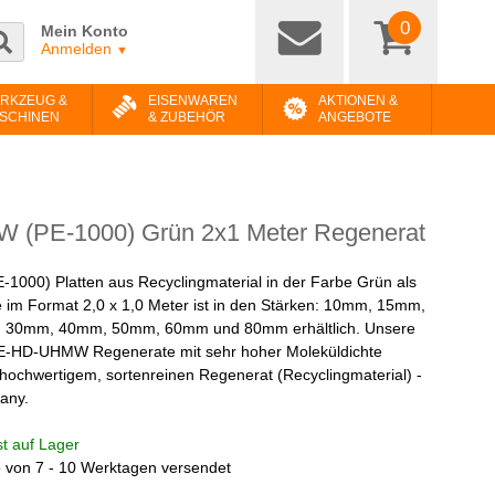
0
Mein Konto
Anmelden
▼
RKZEUG &
EISENWAREN
AKTIONEN &
SCHINEN
& ZUBEHÖR
ANGEBOTE
(PE-1000) Grün 2x1 Meter Regenerat
000) Platten aus Recyclingmaterial in der Farbe Grün als
e im Format 2,0 x 1,0 Meter ist in den Stärken: 10mm, 15mm,
30mm, 40mm, 50mm, 60mm und 80mm erhältlich. Unsere
PE-HD-UHMW Regenerate mit sehr hoher Moleküldichte
hochwertigem, sortenreinen Regenerat (Recyclingmaterial) -
any.
ist auf Lager
b von 7 - 10 Werktagen versendet