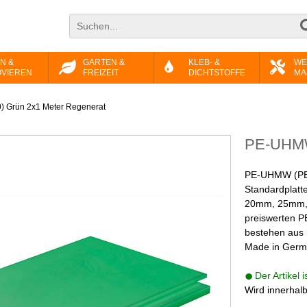
N &
GARTEN &
KLEB- &
WE
VIEREN
FREIZEIT
DICHTSTOFFE
MA
 Grün 2x1 Meter Regenerat
PE-UHMW 
PE-UHMW (PE-1
Standardplatt
20mm, 25mm, 
preiswerten 
bestehen aus 
Made in Germ
Der Artikel 
Wird innerhal