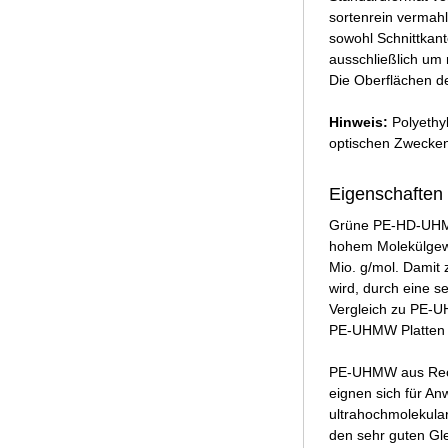
sortenrein vermahl
sowohl Schnittkan
ausschließlich um 
Die Oberflächen d
Hinweis:
Polyethy
optischen Zwecken
Eigenschaften
Grüne PE-HD-UHMW 
hohem Molekülgewic
Mio. g/mol. Damit
wird, durch eine 
Vergleich zu PE-UH
PE-UHMW Platten 
PE-UHMW aus Recyc
eignen sich für A
ultrahochmolekular
den sehr guten Gl