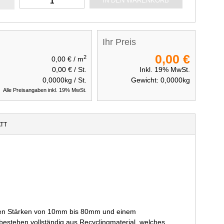
IN DEN WARENKORB
Ihr Preis
0,00 €
2
0,00 €
/ m
0,00 €
/ St.
Inkl. 19% MwSt.
0,0000
kg / St.
Gewicht:
0,0000
kg
Alle Preisangaben inkl. 19% MwSt.
TT
den Stärken von 10mm bis 80mm und einem
estehen vollständig aus Recyclingmaterial, welches