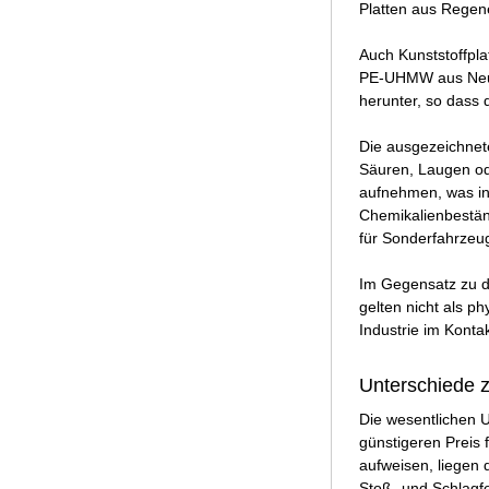
Platten aus Regen
Auch Kunststoffpl
PE-UHMW aus Neuwar
herunter, so dass
Die ausgezeichnet
Säuren, Laugen ode
aufnehmen, was ins
Chemikalienbeständ
für Sonderfahrzeu
Im Gegensatz zu d
gelten nicht als p
Industrie im Konta
Unterschiede
Die wesentlichen 
günstigeren Preis 
aufweisen, liegen 
Stoß- und Schlagfe