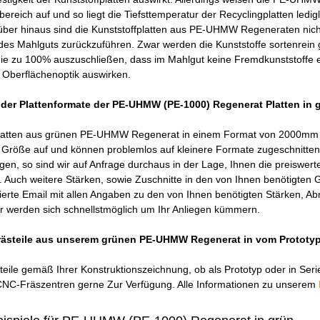
ereich auf und so liegt die Tiefsttemperatur der Recyclingplatten ledigl
er hinaus sind die Kunststoffplatten aus PE-UHMW Regeneraten nicht l
es Mahlguts zurückzuführen. Zwar werden die Kunststoffe sortenrein g
 nie zu 100% auszuschließen, dass im Mahlgut keine Fremdkunststoffe 
e Oberflächenoptik auswirken.
der Plattenformate der PE-UHMW (PE-1000) Regenerat Platten in gr
latten aus grünen PE-UHMW Regenerat in einem Format von 2000mm 
Größe auf und können problemlos auf kleinere Formate zugeschnitten w
en, so sind wir auf Anfrage durchaus in der Lage, Ihnen die preiswer
 Auch weitere Stärken, sowie Zuschnitte in den von Ihnen benötigten G
illierte Email mit allen Angaben zu den von Ihnen benötigten Stärken
er werden sich schnellstmöglich um Ihr Anliegen kümmern.
 Frästeile aus unserem grünen PE-UHMW Regenerat in vom Prototyp
ile gemäß Ihrer Konstruktionszeichnung, ob als Prototyp oder in Serie
NC-Fräszentren gerne Zur Verfügung. Alle Informationen zu unserem