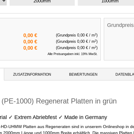
2000mm
1000mm
Grundpreis
2
0,00 €
(Grundpreis
0,00 €
/ m
)
2
0,00 €
(Grundpreis
0,00 €
/ m
)
2
0,00 €
(Grundpreis
0,00 €
/ m
)
Alle Preisangaben inkl. 19% MwSt.
ZUSATZINFORMATION
BEWERTUNGEN
DATENBLA
E-1000) Regenerat Platten in grün
rial ✓ Extrem Abriebfest ✓ Made in Germany
-HD-UHMW Platten aus Regeneraten sind in unserem Onlineshop in 
n 2000mm Länge und 1000mm Breite erhältlich. Die massiven Platten b