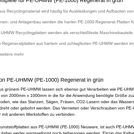
spiele für PE-UHMW (PE-1000) Regenerat in grün
us Recyclingmaterial wird häufig für Auskleidungen und Aufbauten vo
nen- und Anlagenbau werden die harten PE-1000 Regenerat Platten 
UHMW Recyclingplatten werden als verschleißfeste Maschinebauteile 
e Regeneratplatten aus hartem und schlagfesten PE-UHMW werden im
 weitere mehr
von PE-UHMW (PE-1000) Regenerat in grün
aus grünem PE-UHMW lassen sich ebenso gut Verarbeiten wie PE-UHM
on 2000mm x 1000mm in die für die Anwendung benötigte Größe zuzus
oden, wie das Stanzen, Sägen, Fräsen, CO2-Lasern oder das Wasser
reht oder gebohrt werden. Das Vernieten oder Verschrauben von PE-
er mit anderen Werkstoffen zu verbinden.
unststoffplatten aus PE-UHMW (PE-1000) Neuware, ist auch PE-UHMW 
 daher weder warmgeformt noch tiefgezogen werden. Einzig das Kaltve