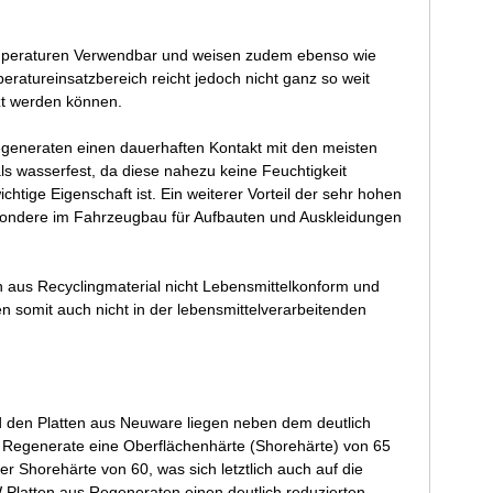
Temperaturen Verwendbar und weisen zudem ebenso wie
atureinsatzbereich reicht jedoch nicht ganz so weit
zt werden können.
generaten einen dauerhaften Kontakt mit den meisten
s wasserfest, da diese nahezu keine Feuchtigkeit
tige Eigenschaft ist. Ein weiterer Vorteil der sehr hohen
besondere im Fahrzeugbau für Aufbauten und Auskleidungen
us Recyclingmaterial nicht Lebensmittelkonform und
n somit auch nicht in der lebensmittelverarbeitenden
 den Platten aus Neuware liegen neben dem deutlich
e Regenerate eine Oberflächenhärte (Shorehärte) von 65
 Shorehärte von 60, was sich letztlich auch auf die
W Platten aus Regeneraten einen deutlich reduzierten