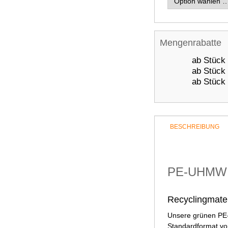
Mengenrabatte
ab
Stück
ab
Stück
ab
Stück
BESCHREIBUNG
PE-UHMW (P
Recyclingmate
Unsere grünen PE
Standardformat vo