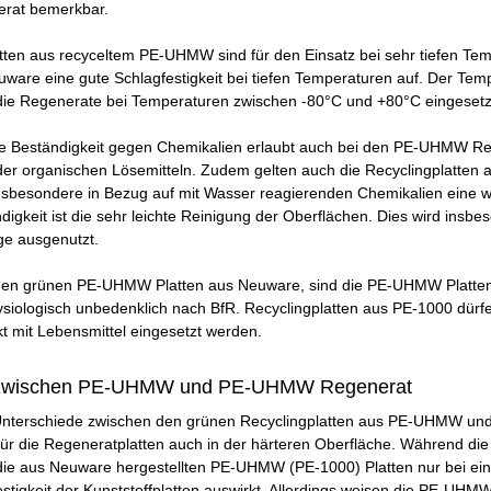
erat bemerkbar.
atten aus recyceltem PE-UHMW sind für den Einsatz bei sehr tiefen 
e eine gute Schlagfestigkeit bei tiefen Temperaturen auf. Der Temper
 die Regenerate bei Temperaturen zwischen -80°C und +80°C eingeset
e Beständigkeit gegen Chemikalien erlaubt auch bei den PE-UHMW Re
r organischen Lösemitteln. Zudem gelten auch die Recyclingplatten al
besondere in Bezug auf mit Wasser reagierenden Chemikalien eine wich
igkeit ist die sehr leichte Reinigung der Oberflächen. Dies wird ins
ge ausgenutzt.
en grünen PE-UHMW Platten aus Neuware, sind die PE-UHMW Platten a
hysiologisch unbedenklich nach BfR. Recyclingplatten aus PE-1000 dürfe
kt mit Lebensmittel eingesetzt werden.
 zwischen PE-UHMW und PE-UHMW Regenerat
Unterschiede zwischen den grünen Recyclingplatten aus PE-UHMW und
für die Regeneratplatten auch in der härteren Oberfläche. Während di
die aus Neuware hergestellten PE-UHMW (PE-1000) Platten nur bei einer
stigkeit der Kunststoffplatten auswirkt. Allerdings weisen die PE-UHM