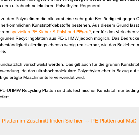
s dem ultrahochmolekularen Polyethylen Regenerat.
 zu den Polyolefinen die allesamt eine sehr gute Beständigkeit gegen
 herkömmlichen Kunststoffklebstoffe bestehen. Aus diesem Grund läs
serem
speziellen PE-Kleber S-Polybond
PE
profi
, der für das Verkleben v
 grünen Recyclingplatten aus PE-UHMW jedoch möglich. Das Bedrucken
eständigkeit allerdings ebenso wenig realisierbar, wie das Bekleben mi
lie.
dsätzlich verschweißt werden. Das gilt auch für die grünen Kunststof
nwendung, da das ultrahochmolekulare Polyethylen eher in Bezug auf s
k gefertigte Maschinenteile verwendet wird.
E-UHMW Recycling Platten sind als technischer Kunststoff nur bedin
efert.
 Platten im Zuschnitt finden Sie hier → PE Platten auf Maß