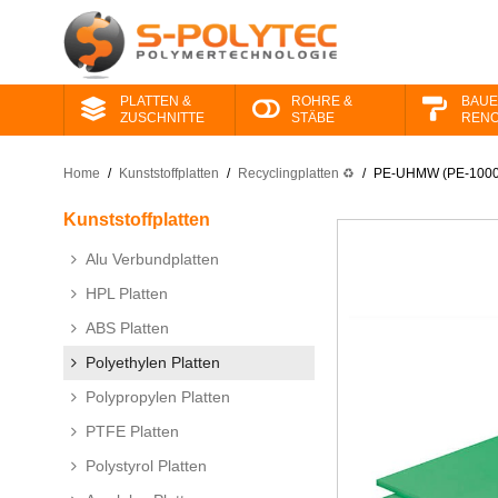
PLATTEN &
ROHRE &
BAUE
ZUSCHNITTE
STÄBE
RENO
Home
/
Kunststoffplatten
/
Recyclingplatten ♻
/
PE-UHMW (PE-1000)
Kunststoffplatten
Alu Verbundplatten
HPL Platten
ABS Platten
Polyethylen Platten
Polypropylen Platten
PTFE Platten
Polystyrol Platten