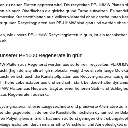
en zu neuen Platten gepresst wird. Die recycelten PE-UHMW Platten si
ten als auch Oberflächen die gleiche grüne Farbe aufweisen. Es han
massive Kunststoffplatten aus Vollkern-Material ohne geschäumten Kern
er grünen Recyclingplatten aus PE-UHMW sind glatt und werden ohne Sc
len, wie unsere PE-UHMW Recyclingplatten in grün, ist ein technischer 
 ab.
 unserer PE1000 Regenerate in grün
Platten aus Regenerat werden aus sortenrein recyceltem PE-UHMW ge
ht (high density ultra-high molecular weight) weist sehr lange Molekü
 zeichnen sich auch die Kunststoffplatten aus Recyclingmaterial aus 
sehr hohe Lebensdauer aus und sind sehr stark bei dauerhafter dynam
MW Platten aus Neuware, trägt zu einer höheren Stoß- und Schlagfesti
aus Regeneraten auswirkt.
lingmaterial ist eine ausgezeichnete und preiswerte Alternative zu
nwendungsgebiete, in denen die Kunststoffe höchsten dynamischen Bela
en Polyethylens in Grün, hat einen äußerst geringen Gleitreibungskoef
eiteigenschaften, durch eine erhöhte Verschleiß- und Abriebfestigke