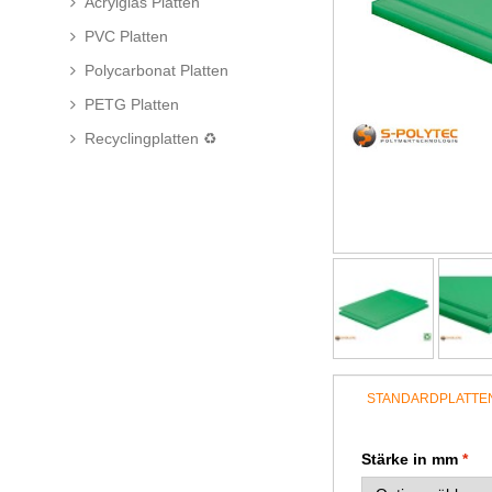
Acrylglas Platten
PVC Platten
Polycarbonat Platten
PETG Platten
Recyclingplatten ♻
STANDARDPLATTE
Stärke in mm