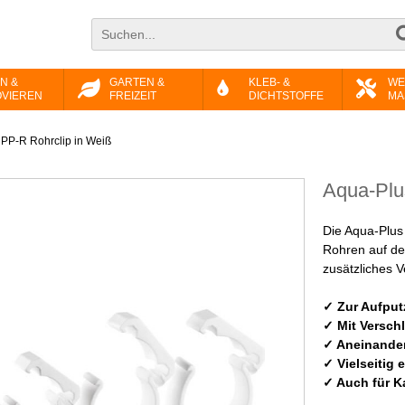
N &
GARTEN &
KLEB- &
WE
VIEREN
FREIZEIT
DICHTSTOFFE
MA
PP-R Rohrclip in Weiß
Aqua-Plu
Die Aqua-Plus
Rohren auf de
zusätzliches V
✓ Zur Aufpu
✓ Mit Versch
✓ Aneinander
✓ Vielseitig 
✓ Auch für K