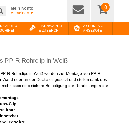
0
Mein Konto
Anmelden
▼
RKZEUG &
EISENWAREN
AKTIONEN &
SCHINEN
& ZUBEHÖR
ANGEBOTE
s PP-R Rohrclip in Weiß
 PP-R Rohrclips in Weiß werden zur Montage von PP-R
r Wand oder an der Decke eingesetzt und stellen dank des
erschlusses eine sichere Befestigung der Rohrleitungen dar.
tzmontage
luss-Clip
reihbar
einsetzbar
abelleerrohre