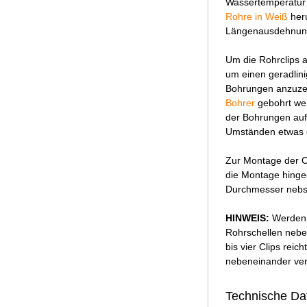
Wassertemperatur 
Rohre in Weiß
heru
Längenausdehnun
Um die Rohrclips 
um einen geradlini
Bohrungen anzuzei
Bohrer
gebohrt wer
der Bohrungen auf 
Umständen etwas 
Zur Montage der C
die Montage hinge
Durchmesser nebst
HINWEIS:
Werden m
Rohrschellen neben
bis vier Clips reic
nebeneinander verl
Technische Dat