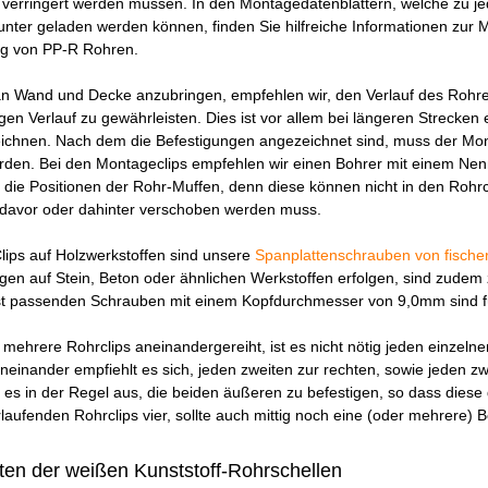
verringert werden müssen. In den Montagedatenblättern, welche zu j
nter geladen werden können, finden Sie hilfreiche Informationen zur
g von PP-R Rohren.
an Wand und Decke anzubringen, empfehlen wir, den Verlauf des Rohre
gen Verlauf zu gewährleisten. Dies ist vor allem bei längeren Strecken 
chnen. Nach dem die Befestigungen angezeichnet sind, muss der Mo
den. Bei den Montageclips empfehlen wir einen Bohrer mit einem Ne
die Positionen der Rohr-Muffen, denn diese können nicht in den Rohrcl
davor oder dahinter verschoben werden muss.
lips auf Holzwerkstoffen sind unsere
Spanplattenschrauben von fische
gen auf Stein, Beton oder ähnlichen Werkstoffen erfolgen, sind zudem
 passenden Schrauben mit einem Kopfdurchmesser von 9,0mm sind für
ehrere Rohrclips aneinandergereiht, ist es nicht nötig jeden einzeln
einander empfiehlt es sich, jeden zweiten zur rechten, sowie jeden zwe
ht es in der Regel aus, die beiden äußeren zu befestigen, so dass diese
aufenden Rohrclips vier, sollte auch mittig noch eine (oder mehrere) B
en der weißen Kunststoff-Rohrschellen