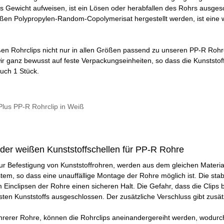
 Gewicht aufweisen, ist ein Lösen oder herabfallen des Rohrs ausgesc
ßen Polypropylen-Random-Copolymerisat hergestellt werden, ist eine 
ßen Rohrclips nicht nur in allen Größen passend zu unseren PP-R Roh
ir ganz bewusst auf feste Verpackungseinheiten, so dass die Kunststof
uch 1 Stück.
Plus PP-R Rohrclip in Weiß
der weißen Kunststoffschellen für PP-R Rohre
ur Befestigung von Kunststoffrohren, werden aus dem gleichen Materia
em, so dass eine unauffällige Montage der Rohre möglich ist. Die sta
 Einclipsen der Rohre einen sicheren Halt. Die Gefahr, dass die Clips
ten Kunststoffs ausgeschlossen. Der zusätzliche Verschluss gibt zusät
rerer Rohre, können die Rohrclips aneinandergereiht werden, wodurch 