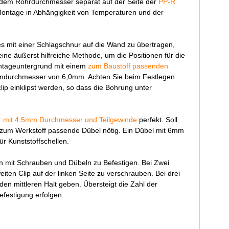
edem Rohrdurchmesser separat auf der Seite der
PP-R
 Montage in Abhängigkeit von Temperaturen und der
s mit einer Schlagschnur auf die Wand zu übertragen,
eine äußerst hilfreiche Methode, um die Positionen für die
ntageuntergrund mit einem
zum Baustoff passenden
nndurchmesser von 6,0mm. Achten Sie beim Festlegen
ip einklipst werden, so dass die Bohrung unter
r mit 4,5mm Durchmesser und Teilgewinde
perfekt. Soll
 zum Werkstoff passende Dübel nötig. Ein Dübel mit 6mm
 Kunststoffschellen.
en mit Schrauben und Dübeln zu Befestigen. Bei Zwei
iten Clip auf der linken Seite zu verschrauben. Bei drei
 den mittleren Halt geben. Übersteigt die Zahl der
efestigung erfolgen.