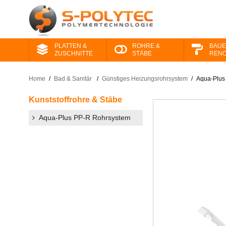
PLATTEN &
ROHRE &
BAUE
ZUSCHNITTE
STÄBE
RENO
Home
/
Bad & Sanitär
/
Günstiges Heizungsrohrsystem
/
Aqua-Plus 
Kunststoffrohre & Stäbe
Aqua-Plus PP-R Rohrsystem