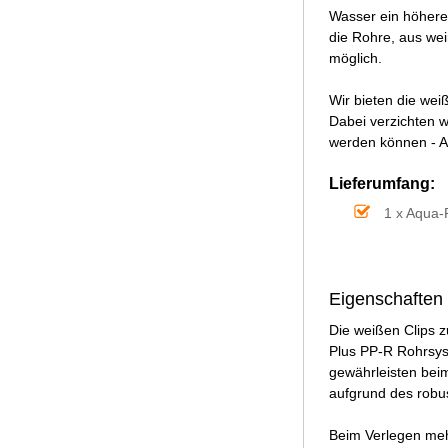
Wasser ein höheres
die Rohre, aus wei
möglich.
Wir bieten die wei
Dabei verzichten w
werden können - A
Lieferumfang:
1 x Aqua-
Eigenschaften 
Die weißen Clips z
Plus PP-R Rohrsyst
gewährleisten beim
aufgrund des robus
Beim Verlegen meh