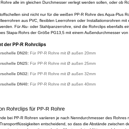
e Rohre alle im gleichen Durchmesser verlegt werden sollen, oder ob 
toffschellen sind nicht nur für die weißen PP-R Rohre des Aqua-Plus 
leerrohren aus PVC, flexiblen Leerrohren oder Installationsrohren
den. Für Alu- oder Stahlpanzerrohre, sind die Rohrclips ebenfalls ei
eines Stapa-Rohrs der Größe PG13,5 mit einem Außendurchmesser vo
t der PP-R Rohrclips
rschelle DN20:
Für PP-R Rohre mit Ø außen 20mm
rschelle DN25:
Für PP-R Rohre mit Ø außen 25mm
rschelle DN32:
Für PP-R Rohre mit Ø außen 32mm
rschelle DN40:
Für PP-R Rohre mit Ø außen 40mm
on Rohrclips für PP-R Rohre
de bei PP-R Rohren variieren je nach Nenndurchmesser des Rohres mit
Transportflüssigkeiten entscheidend, so dass die Abstände zwischen 