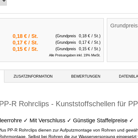
Grundpreis
0,18 €
/ St.
(Grundpreis
0,18 €
/ St.)
0,17 €
/ St.
(Grundpreis
0,17 €
/ St.)
0,15 €
/ St.
(Grundpreis
0,15 €
/ St.)
Alle Preisangaben inkl. 19% MwSt.
ZUSATZINFORMATION
BEWERTUNGEN
DATENBLA
PP-R Rohrclips - Kunststoffschellen für P
leerrohre ✓ Mit Verschluss ✓ Günstige Staffelpreise ✓
lus PP-R Rohrclips dienen zur Aufputzmontage von Rohren und gewähr
r Rohrmontage. Selbst bei Rohren die zur Wasserversorgung eingesetzt