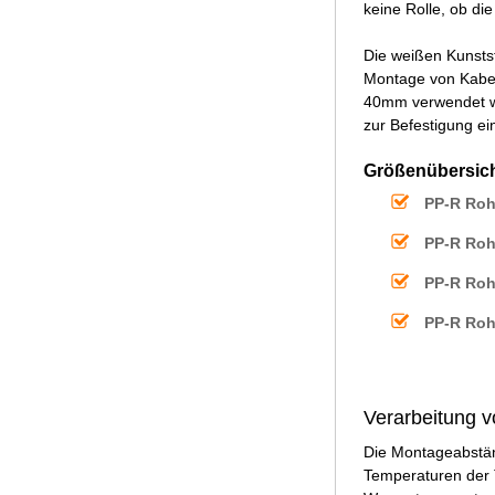
keine Rolle, ob di
Die weißen Kunsts
Montage von Kabel
40mm verwendet wer
zur Befestigung 
Größenübersich
PP-R Roh
PP-R Roh
PP-R Roh
PP-R Roh
Verarbeitung v
Die Montageabstän
Temperaturen der 