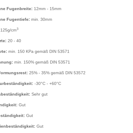
ne Fugenbreite:
12mm - 15mm
ne Fugentiefe:
min. 30mm
3
,125g/cm
rte:
20 - 40
rte:
min. 150 KPa gemäß DIN 53571
hnung:
min. 150% gemäß DIN 53571
formungsrest:
25% - 35% gemäß DIN 53572
urbeständigkeit:
-30°C - +60°C
sbeständigkeit:
Sehr gut
ndigkeit:
Gut
ständigkeit:
Gut
ienbeständigkeit:
Gut