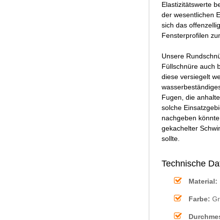
Elastizitätswerte 
der wesentlichen 
sich das offenzell
Fensterprofilen z
Unsere Rundschnür
Füllschnüre auch 
diese versiegelt w
wasserbeständiges 
Fugen, die anhalt
solche Einsatzgebi
nachgeben könnte.
gekachelter Schwi
sollte.
Technische Da
Material:
Farbe:
Gr
Durchmes