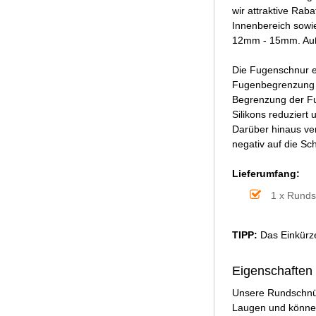
wir attraktive Ra
Innenbereich sowi
12mm - 15mm. Auße
Die Fugenschnur ei
Fugenbegrenzung be
Begrenzung der Fug
Silikons reduziert
Darüber hinaus ver
negativ auf die Sc
Lieferumfang:
1 x Rund
TIPP:
Das Einkürze
Eigenschaften
Unsere Rundschnür
Laugen und können