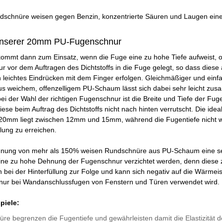
schnüre weisen gegen Benzin, konzentrierte Säuren und Laugen eine m
unserer 20mm PU-Fugenschnur
ommt dann zum Einsatz, wenn die Fuge eine zu hohe Tiefe aufweist, od
r vor dem Auftragen des Dichtstoffs in die Fuge gelegt, so dass diese 
 leichtes Eindrücken mit dem Finger erfolgen. Gleichmäßiger und einfa
aus weichem, offenzelligem PU-Schaum lässt sich dabei sehr leicht 
bei der Wahl der richtigen Fugenschnur ist die Breite und Tiefe der Fug
iese beim Auftrag des Dichtstoffs nicht nach hinten verrutscht. Die id
0mm liegt zwischen 12mm und 15mm, während die Fugentiefe nicht we
lung zu erreichen.
hnung von mehr als 150% weisen Rundschnüre aus PU-Schaum eine sehr 
ine zu hohe Dehnung der Fugenschnur verzichtet werden, denn diese zi
ei der Hinterfüllung zur Folge und kann sich negativ auf die Wärmeiso
ur bei Wandanschlussfugen von Fenstern und Türen verwendet wird.
iele:
re begrenzen die Fugentiefe und gewährleisten damit die Elastizität de