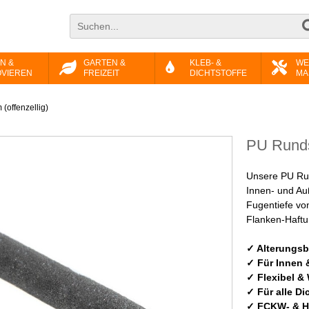
N &
GARTEN &
KLEB- &
WE
VIEREN
FREIZEIT
DICHTSTOFFE
MA
offenzellig)
PU Runds
Unsere PU Run
Innen- und Au
Fugentiefe vo
Flanken-Haftu
✓ Alterungsb
✓ Für Innen 
✓ Flexibel &
✓ Für alle Di
✓ FCKW- & H