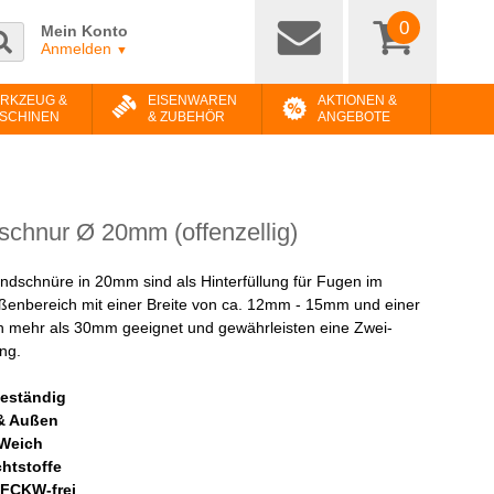
0
Mein Konto
Anmelden
▼
RKZEUG &
EISENWAREN
AKTIONEN &
SCHINEN
& ZUBEHÖR
ANGEBOTE
chnur Ø 20mm (offenzellig)
dschnüre in 20mm sind als Hinterfüllung für Fugen im
ßenbereich mit einer Breite von ca. 12mm - 15mm und einer
n mehr als 30mm geeignet und gewährleisten eine Zwei-
ng.
eständig
& Außen
 Weich
chtstoffe
FCKW-frei