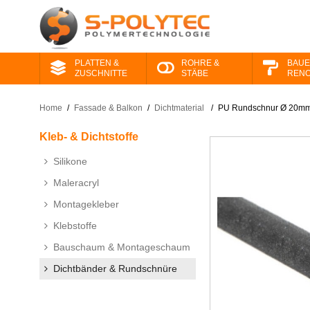
PLATTEN &
ROHRE &
BAUE
ZUSCHNITTE
STÄBE
RENO
Home
/
Fassade & Balkon
/
Dichtmaterial
/
PU Rundschnur Ø 20mm (
Kleb- & Dichtstoffe
Silikone
Maleracryl
Montagekleber
Klebstoffe
Bauschaum & Montageschaum
Dichtbänder & Rundschnüre