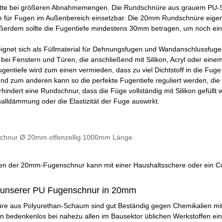
batte bei größeren Abnahmemengen. Die Rundschnüre aus grauem PU-Sch
e für Fugen im Außenbereich einsetzbar. Die 20mm Rundschnüre eigene
rdem sollte die Fugentiefe mindestens 30mm betragen, um noch eine 
gnet sich als Füllmaterial für Dehnungsfugen und Wandanschlussfugen 
i Fenstern und Türen, die anschließend mit Silikon, Acryl oder eine
entiefe wird zum einen vermieden, dass zu viel Dichtstoff in die Fuge
 und zum anderen kann so die perfekte Fugentiefe reguliert werden, die
hindert eine Rundschnur, dass die Füge vollständig mit Silikon gefüllt 
halldämmung oder die Elastizität der Fuge auswirkt.
schnur Ø 20mm offenzellig 1000mm Länge
n der 20mm-Fugenschnur kann mit einer Haushaltsschere oder ein Cu
 unserer PU Fugenschnur in 20mm
e aus Polyurethan-Schaum sind gut Beständig gegen Chemikalien mi
 bedenkenlos bei nahezu allen im Bausektor üblichen Werkstoffen ei