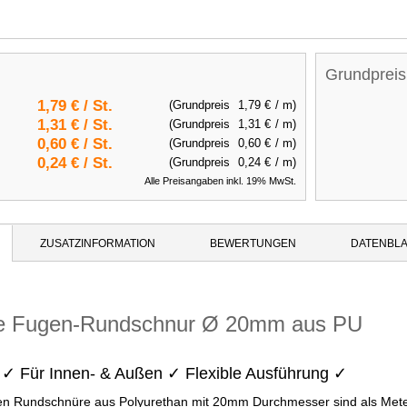
Grundpreis
1,79 €
/ St.
(Grundpreis
1,79 €
/ m)
1,31 €
/ St.
(Grundpreis
1,31 €
/ m)
0,60 €
/ St.
(Grundpreis
0,60 €
/ m)
0,24 €
/ St.
(Grundpreis
0,24 €
/ m)
Alle Preisangaben inkl. 19% MwSt.
ZUSATZINFORMATION
BEWERTUNGEN
DATENBLA
ige Fugen-Rundschnur Ø 20mm aus PU
 ✓ Für Innen- & Außen ✓ Flexible Ausführung ✓
gen Rundschnüre aus Polyurethan mit 20mm Durchmesser sind als Meter