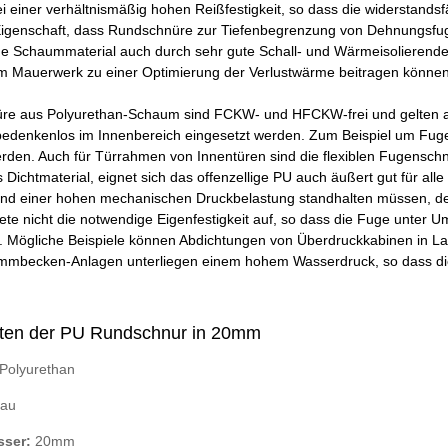
bei einer verhältnismäßig hohen Reißfestigkeit, so dass die widerstand
Eigenschaft, dass Rundschnüre zur Tiefenbegrenzung von Dehnungsfug
ige Schaummaterial auch durch sehr gute Schall- und Wärmeisolierend
um Mauerwerk zu einer Optimierung der Verlustwärme beitragen können
e aus Polyurethan-Schaum sind FCKW- und HFCKW-frei und gelten als
bedenkenlos im Innenbereich eingesetzt werden. Zum Beispiel um Fug
erden. Auch für Türrahmen von Innentüren sind die flexiblen Fugenschn
Dichtmaterial, eignet sich das offenzellige PU auch äußert gut für al
end einer hohen mechanischen Druckbelastung standhalten müssen, den
ete nicht die notwendige Eigenfestigkeit auf, so dass die Fuge unte
 Mögliche Beispiele können Abdichtungen von Überdruckkabinen in La
mmbecken-Anlagen unterliegen einem hohem Wasserdruck, so dass die 
ten der PU Rundschnur in 20mm
Polyurethan
au
ser:
20mm