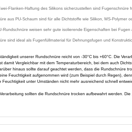
wei-Flanken-Haftung des Silikons sicherzustellen sind Fugenschnüre 
re aus PU-Schaum sind für alle Dichtstoffe wie Silikon, MS-Polymer od
-Rundschnüre weisen sehr gute isolierende Eigenschaften bei Fugen a
re sind ideal als Fugenfüllmaterial für Dehnungsfugen und Konstrukt
tändigkeit unserer Rundschnüre reicht von -30°C bis +60°C. Die Vera
st damit Vergleichbar mit dem Temperaturbereich, bei dem auch Dichtst
rüber hinaus sollte darauf geachtet werden, dass die Rundschnüre tr
keine Feuchtigkeit aufgenommen wird (zum Beispiel durch Regen), den
Feuchtigkeit unter Umständen nicht mehr ausreichend schnell entwei
Verarbeitung sollten die Rundschnüre trocken aufbewahrt werden. Die