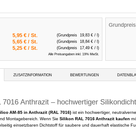
Grundpreis
5,95 €
/ St.
(Grundpreis
19,83 €
/ l)
5,65 €
/ St.
(Grundpreis
18,84 €
/ l)
5,25 €
/ St.
(Grundpreis
17,49 €
/ l)
Alle Preisangaben inkl. 19% MwSt.
ZUSATZINFORMATION
BEWERTUNGEN
DATENBLA
 7016 Anthrazit – hochwertiger Silikondicht
ilico AM-85 in Anthrazit (RAL 7016)
ist ein hochwertiger, neutralvern
 und Montagebereich. Wenn Sie
Silikon RAL 7016 Anthrazit kaufen
möc
elseitig einsetzbaren Dichtstoff für saubere und dauerhaft elastische F