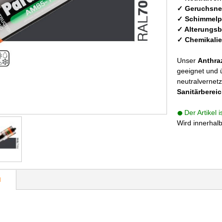
✓ Geruchsne
✓ Schimmelp
✓ Alterungsb
✓ Chemikali
Unser
Anthraz
geeignet und 
neutralvernetz
Sanitärberei
Der Artikel 
Wird innerhal
N