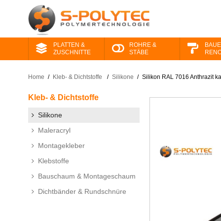
PLATTEN &
ROHRE &
BAUE
ZUSCHNITTE
STÄBE
RENO
Home
/
Kleb- & Dichtstoffe
/
Silikone
/
Silikon RAL 7016 Anthrazit k
Kleb- & Dichtstoffe
Silikone
Maleracryl
Montagekleber
Klebstoffe
Bauschaum & Montageschaum
Dichtbänder & Rundschnüre