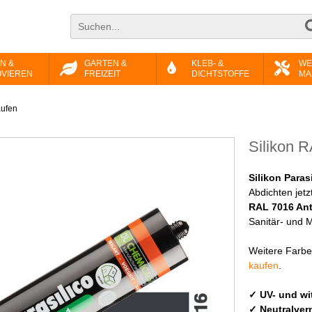
N &
GARTEN &
KLEB- &
WE
VIEREN
FREIZEIT
DICHTSTOFFE
MA
aufen
Silikon R
Silikon Paras
Abdichten jetz
RAL 7016 Ant
Sanitär- und 
Weitere Farbe
kaufen
.
✓ UV- und wi
✓ Neutralver