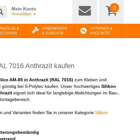
0
Mein Konto
Anmelden
▼
RKZEUG &
EISENWAREN
AKTIONEN &
SCHINEN
& ZUBEHÖR
ANGEBOTE
AL 7016 Anthrazit kaufen
ilico AM-85 in Anthrazit (RAL 7016)
zum Kleben und
t günstig bei S-Polytec kaufen. Unser hochwertiges
Silikon
hrazit
eignet sich ideal für langlebige Abdichtungen im Bau-,
Montagebereich.
n und Varianten finden Sie in unserer Kategorie
Silikon
tterungsbeständig
netzend