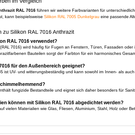
rben im Vergleich
nthrazit RAL 7016
führen wir weitere Farbvarianten für unterschiedli
ist, kann beispielsweise
Silikon RAL 7005 Dunkelgrau
eine passende Alte
 zu Silikon RAL 7016 Anthrazit
ikon RAL 7016 verwendet?
it (RAL 7016) wird häufig für Fugen an Fenstern, Türen, Fassaden ode
azitfarbenen Bauteilen sorgt der Farbton für ein harmonisches Gesam
 7016 für den Außenbereich geeignet?
-85 ist UV- und witterungsbeständig und kann sowohl im Innen- als au
n schimmelhemmend?
 enthält fungizide Bestandteile und eignet sich daher besonders für Sa
lien können mit Silikon RAL 7016 abgedichtet werden?
auf vielen Materialien wie Glas, Fliesen, Aluminium, Stahl, Holz oder Be