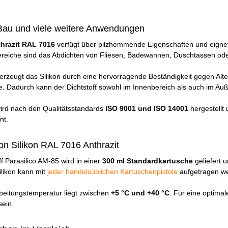
 Bau und viele weitere Anwendungen
thrazit RAL 7016
verfügt über pilzhemmende Eigenschaften und eignet
ereiche sind das Abdichten von Fliesen, Badewannen, Duschtassen od
erzeugt das Silikon durch eine hervorragende Beständigkeit gegen Alt
e. Dadurch kann der Dichtstoff sowohl im Innenbereich als auch im Au
wird nach den Qualitätsstandards
ISO 9001 und ISO 14001
hergestellt 
nt.
on Silikon RAL 7016 Anthrazit
ff Parasilico AM-85 wird in einer
300 ml Standardkartusche
geliefert u
ilikon kann mit
jeder handelsüblichen Kartuschenpistole
aufgetragen w
beitungstemperatur liegt zwischen
+5 °C und +40 °C
. Für eine optima
sein.