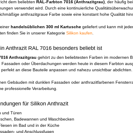
richt dem beliebten
RAL-Farbton 7016 (Anthrazitgrau)
, der häufig 
ngen verwendet wird. Durch eine kontinuierliche Qualitätsüberwachung
ichmäßige anthrazitgraue Farbe sowie eine konstant hohe Qualität hinsic
 einer
handelsüblichen 300 ml Kartusche
geliefert und kann mit jede
en finden Sie in unserer Kategorie
Silikon kaufen
.
in Anthrazit RAL 7016 besonders beliebt ist
016 Anthrazitgrau
gehört zu den beliebtesten Farben im modernen Ba
, Fassaden oder Überdachungen werden heute in diesem Farbton aus
 perfekt an diese Bauteile anpassen und nahezu unsichtbar abdichten.
en Gebäuden mit dunklen Fassaden oder anthrazitfarbenen Fensterrah
e professionelle Verarbeitung.
dungen für Silikon Anthrazit
n und Türen
uschen, Badewannen und Waschbecken
Fliesen im Bad und in der Küche
ssaden- und Anschlussfugen