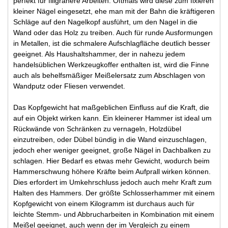
perfekt für filigranere Arbeiten. Oftmals wird diese zum fixieren
kleiner Nägel eingesetzt, ehe man mit der Bahn die kräftigeren
Schläge auf den Nagelkopf ausführt, um den Nagel in die
Wand oder das Holz zu treiben. Auch für runde Ausformungen
in Metallen, ist die schmalere Aufschlagfläche deutlich besser
geeignet. Als Haushaltshammer, der in nahezu jedem
handelsüblichen Werkzeugkoffer enthalten ist, wird die Finne
auch als behelfsmäßiger Meißelersatz zum Abschlagen von
Wandputz oder Fliesen verwendet.
Das Kopfgewicht hat maßgeblichen Einfluss auf die Kraft, die
auf ein Objekt wirken kann. Ein kleinerer Hammer ist ideal um
Rückwände von Schränken zu vernageln, Holzdübel
einzutreiben, oder Dübel bündig in die Wand einzuschlagen,
jedoch eher weniger geeignet, große Nägel in Dachbalken zu
schlagen. Hier Bedarf es etwas mehr Gewicht, wodurch beim
Hammerschwung höhere Kräfte beim Aufprall wirken können.
Dies erfordert im Umkehrschluss jedoch auch mehr Kraft zum
Halten des Hammers. Der größte Schlosserhammer mit einem
Kopfgewicht von einem Kilogramm ist durchaus auch für
leichte Stemm- und Abbrucharbeiten in Kombination mit einem
Meißel geeignet, auch wenn der im Vergleich zu einem