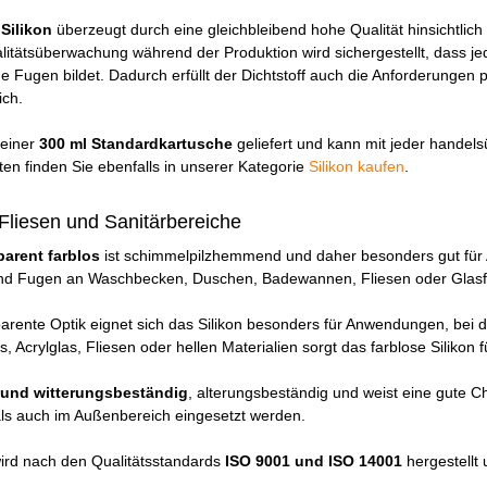
Silikon
überzeugt durch eine gleichbleibend hohe Qualität hinsichtlich V
alitätsüberwachung während der Produktion wird sichergestellt, dass j
he Fugen bildet. Dadurch erfüllt der Dichtstoff auch die Anforderunge
ich.
 einer
300 ml Standardkartusche
geliefert und kann mit jeder handels
en finden Sie ebenfalls in unserer Kategorie
Silikon kaufen
.
 Fliesen und Sanitärbereiche
parent farblos
ist schimmelpilzhemmend und daher besonders gut für
ind Fugen an Waschbecken, Duschen, Badewannen, Fliesen oder Glasf
arente Optik eignet sich das Silikon besonders für Anwendungen, bei 
s, Acrylglas, Fliesen oder hellen Materialien sorgt das farblose Siliko
 und witterungsbeständig
, alterungsbeständig und weist eine gute C
als auch im Außenbereich eingesetzt werden.
wird nach den Qualitätsstandards
ISO 9001 und ISO 14001
hergestellt 
.