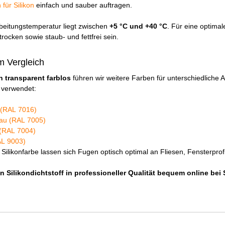
für Silikon
einfach und sauber auftragen.
beitungstemperatur liegt zwischen
+5 °C und +40 °C
. Für eine optima
rocken sowie staub- und fettfrei sein.
im Vergleich
n transparent farblos
führen wir weitere Farben für unterschiedliche
 verwendet:
t (RAL 7016)
rau (RAL 7005)
u (RAL 7004)
AL 9003)
Silikonfarbe lassen sich Fugen optisch optimal an Fliesen, Fensterpr
en Silikondichtstoff in professioneller Qualität bequem online bei 