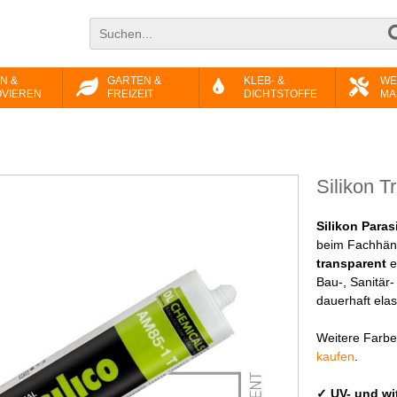
N &
GARTEN &
KLEB- &
WE
VIEREN
FREIZEIT
DICHTSTOFFE
MA
Silikon T
Silikon Paras
beim Fachhänd
transparent
e
Bau-, Sanitär
dauerhaft elas
Weitere Farbe
kaufen
.
✓ UV- und wi