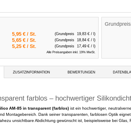
Grundpreis
5,95 €
/ St.
(Grundpreis
19,83 €
/ l)
5,65 €
/ St.
(Grundpreis
18,84 €
/ l)
5,25 €
/ St.
(Grundpreis
17,49 €
/ l)
Alle Preisangaben inkl. 19% MwSt.
ZUSATZINFORMATION
BEWERTUNGEN
DATENBLA
nsparent farblos – hochwertiger Silikondicht
ilico AM-85 in transparent (farblos)
ist ein hochwertiger, neutralvern
und Montagebereich. Dank seiner transparenten, farblosen Optik eignet
nahezu unsichtbare Abdichtung gewünscht ist, beispielsweise bei Glas,