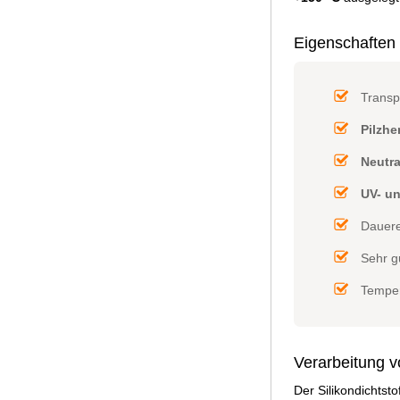
Eigenschaften 
Transp
Pilzh
Neutr
UV- u
Dauere
Sehr g
Temper
Verarbeitung v
Der Silikondichtst