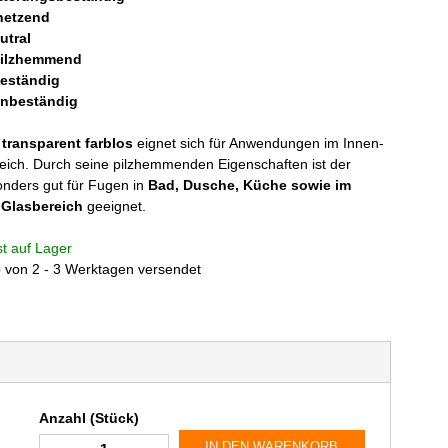
netzend
utral
ilzhemmend
eständig
enbeständig
 transparent farblos
eignet sich für Anwendungen im Innen-
ich. Durch seine pilzhemmenden Eigenschaften ist der
onders gut für Fugen in
Bad, Dusche, Küche sowie im
 Glasbereich
geeignet.
ist auf Lager
b von 2 - 3 Werktagen versendet
Anzahl (Stück)
IN DEN WARENKORB