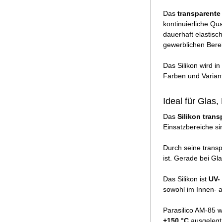
Das
transparente 
kontinuierliche Qu
dauerhaft elastisc
gewerblichen Bere
Das Silikon wird in
Farben und Variant
Ideal für Glas,
Das
Silikon trans
Einsatzbereiche s
Durch seine transp
ist. Gerade bei Gla
Das Silikon ist
UV-
sowohl im Innen- 
Parasilico AM-85 
+150 °C
ausgelegt