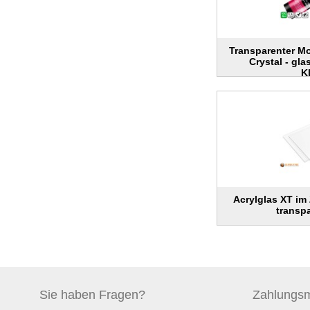
Transparenter M
Crystal - gl
K
Acrylglas XT im
transp
Sie haben
Fragen?
Zahlungs
m