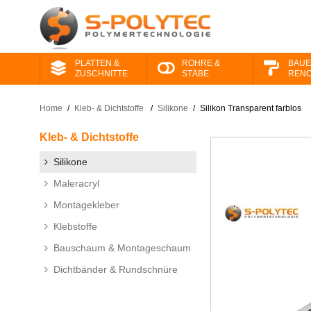
PLATTEN &
ROHRE &
BAUE
ZUSCHNITTE
STÄBE
RENO
Home
/
Kleb- & Dichtstoffe
/
Silikone
/
Silikon Transparent farblos
Kleb- & Dichtstoffe
Silikone
Maleracryl
Montagekleber
Klebstoffe
Bauschaum & Montageschaum
Dichtbänder & Rundschnüre