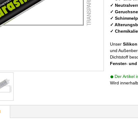
✓ Neutralver
✓ Geruchsne
✓ Schimmelp
✓ Alterungsb
✓ Chemikali
Unser
Silikon
und Außenbere
Dichtstoff bes
Fenster- und
Der Artikel 
Wird innerhal
N