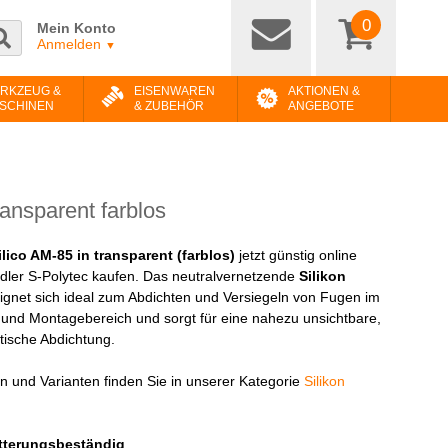
0
Mein Konto
Anmelden
▼
RKZEUG &
EISENWAREN
AKTIONEN &
SCHINEN
& ZUBEHÖR
ANGEBOTE
ransparent farblos
ilico AM-85 in transparent (farblos)
jetzt günstig online
ler S-Polytec kaufen. Das neutralvernetzende
Silikon
ignet sich ideal zum Abdichten und Versiegeln von Fugen im
- und Montagebereich und sorgt für eine nahezu unsichtbare,
tische Abdichtung.
n und Varianten finden Sie in unserer Kategorie
Silikon
tterungsbeständig