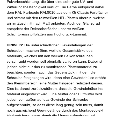
Pulverbeschichtung, die über eine sehr gute UV- und
Witterungsbeständigkeit verfügt. Die Farbe entspricht dabei
dem RAL-Farbcode RAL9010 aus dem K5 Classic Farbfächer
und stimmt mit den reinweißen HPL-Platten überein, welche
wir im Zuschnitt nach Maß anbieten. Auch der Glanzgrad
entspricht der Dekoroberfläche unserer weißen
Schichtpressstoffplatten aus Hochdruck-Laminat.
HINWEIS:
Die unterschiedlichen Gewindelängen der
Schrauben machen Sinn, weil die Gesamtstärke des
Materials, welches mit den weißen Balkonschrauben
verschraubt werden soll ebenfalls variieren kann. Dabei ist
jedoch nicht nur das zu montierende Plattenmaterial zu
beachten, sondern auch das Gegenstück, mit dem die
Schraube festgezogen wird, denn eine Gewindehülse erhöht
den Klemmbereich, eine Mutter hingegen reduziert diesen.
Dies ist darauf zurückzuführen, dass die Gewindehülse ins
Material eingesteckt wird. Eine Mutter oder Hutmutter wird
jedoch von außen auf das Gewinde der Schraube
aufgeschraubt, so dass diese lang genug sein muss, damit
noch ausreichend Gewindelänge durch das Montageobjekt
hindurch herausragt, damit die Mutter aufgedreht und