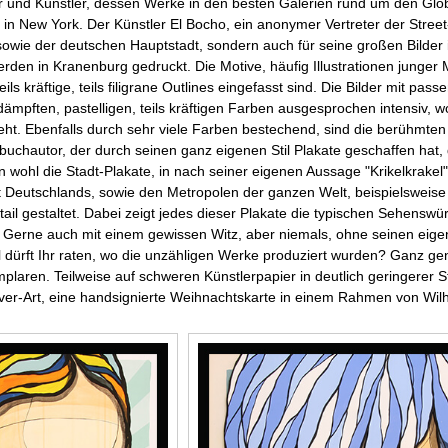
r und Künstler, dessen Werke in den besten Galerien rund um den Glob
 New York. Der Künstler El Bocho, ein anonymer Vertreter der Street-Ar
owie der deutschen Hauptstadt, sondern auch für seine großen Bilder in
rden in Kranenburg gedruckt. Die Motive, häufig Illustrationen junger M
ils kräftige, teils filigrane Outlines eingefasst sind. Die Bilder mit pas
edämpften, pastelligen, teils kräftigen Farben ausgesprochen intensiv,
teht. Ebenfalls durch sehr viele Farben bestechend, sind die berühmten 
rbuchautor, der durch seinen ganz eigenen Stil Plakate geschaffen hat, 
n wohl die Stadt-Plakate, in nach seiner eigenen Aussage "Krikelkrakel"
 Deutschlands, sowie den Metropolen der ganzen Welt, beispielsweis
tail gestaltet. Dabei zeigt jedes dieser Plakate die typischen Sehensw
Gerne auch mit einem gewissen Witz, aber niemals, ohne seinen eigenen
 dürft Ihr raten, wo die unzähligen Werke produziert wurden? Ganz gen
laren. Teilweise auf schweren Künstlerpapier in deutlich geringerer St
ver-Art, eine handsignierte Weihnachtskarte in einem Rahmen von Wilh