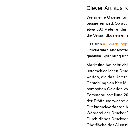
Clever Art aus K
Wenn eine Galerie Kuns
passieren wird. So auc
etwa 500 Meter entfern
die Versandkosten ein
Das sich
Alu-Verbundpl
Druckereien angeboten
gewisse Spannung und T
Marketing hat sehr vie
unterschiedlichen Druc
werfen, die das Untern
Gestaltung von Kev Mun
namhaften Galerien vo
Sommerausstellung 202
der Eröffnungswoche d
Direktdruckverfahren b
Während der Drucker Tin
Durch dieses Druckverf
Oberfläche des Alumini