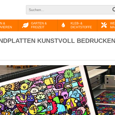
N &
GARTEN &
KLEB- &
WE
VIEREN
FREIZEIT
DICHTSTOFFE
MA
NDPLATTEN KUNSTVOLL BEDRUCKE