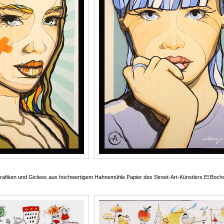
rafiken und Giclees aus hochwertigem Hahnemühle Papier des Street-Art-Künstlers El Bocho 