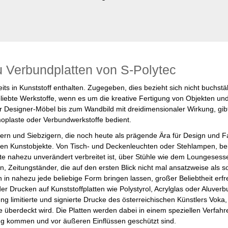
u Verbundplatten von S-Polytec
its in Kunststoff enthalten. Zugegeben, dies bezieht sich nicht buchstä
liebte Werkstoffe, wenn es um die kreative Fertigung von Objekten un
er Designer-Möbel bis zum Wandbild mit dreidimensionaler Wirkung, gib
oplaste oder Verbundwerkstoffe bedient.
ern und Siebzigern, die noch heute als prägende Ära für Design und F
 Kunstobjekte. Von Tisch- und Deckenleuchten oder Stehlampen, beis
e nahezu unverändert verbreitet ist, über Stühle wie dem Loungesessel
, Zeitungständer, die auf den ersten Blick nicht mal ansatzweise als s
n nahezu jede beliebige Form bringen lassen, großer Beliebtheit erfreu
er Drucken auf Kunststoffplatten wie Polystyrol, Acrylglas oder Aluverb
reng limitierte und signierte Drucke des österreichischen Künstlers Vok
tte überdeckt wird. Die Platten werden dabei in einem speziellen Verfa
ng kommen und vor äußeren Einflüssen geschützt sind.