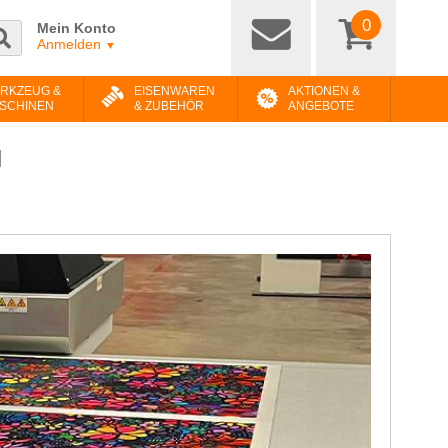
0
Mein Konto
Anmelden
▼
RKZEUG &
EISENWAREN
AKTIONEN &
SCHINEN
& ZUBEHÖR
ANGEBOTE
N