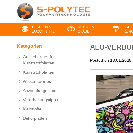
PLATTEN &
ROHRE &
BAUE
ZUSCHNITTE
STÄBE
RENO
ALU-VERBU
Kategorien
Onlineberater für
Posted on 13.01.2025
Kunststoffplatten
Kunststoffplatten
Wissenswertes
Anwendungstipps
Verarbeitungstipps
Klebstoffe
Dekorplatten