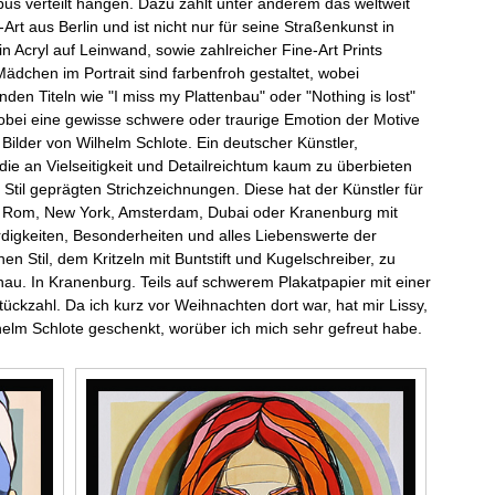
us verteilt hängen. Dazu zählt unter anderem das weltweit
t aus Berlin und ist nicht nur für seine Straßenkunst in
 Acryl auf Leinwand, sowie zahlreicher Fine-Art Prints
ädchen im Portrait sind farbenfroh gestaltet, wobei
senden Titeln wie "I miss my Plattenbau" oder "Nothing is lost"
 wobei eine gewisse schwere oder traurige Emotion der Motive
Bilder von Wilhelm Schlote. Ein deutscher Künstler,
die an Vielseitigkeit und Detailreichtum kaum zu überbieten
 Stil geprägten Strichzeichnungen. Diese hat der Künstler für
e Rom, New York, Amsterdam, Dubai oder Kranenburg mit
ürdigkeiten, Besonderheiten und alles Liebenswerte der
 Stil, dem Kritzeln mit Buntstift und Kugelschreiber, zu
au. In Kranenburg. Teils auf schwerem Plakatpapier mit einer
ückzahl. Da ich kurz vor Weihnachten dort war, hat mir Lissy,
elm Schlote geschenkt, worüber ich mich sehr gefreut habe.