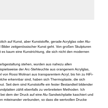
blich auf Kunst, aber Kunststoffe, gerade Acrylglas oder Alu-
d Bilder zeitgenössischer Kunst geht. Von großen Skulpturen
t es kaum eine Kunstrichtung, die sich nicht den modernen
arbgestaltung stehen, wurden aus nahezu allen
pielsweise der Arc-Stehleuchte aus orangenem Acrylglas,
 von Rossi Molinari aus transparentem Acryl, bis hin zu HiFi-
olche erkennbar sind, haben sich Thermoplaste, die sich
t. Seit dem sind Kunststoffe ein fester Bestandteil bildender
undplatten zählt ebenfalls zu verbreiteten Methoden. Ich
a, bei dem der Druck auf eine Alu-Sandwichplatte kaschiert und
hren miteinander verbunden, so dass die wertvollen Drucke