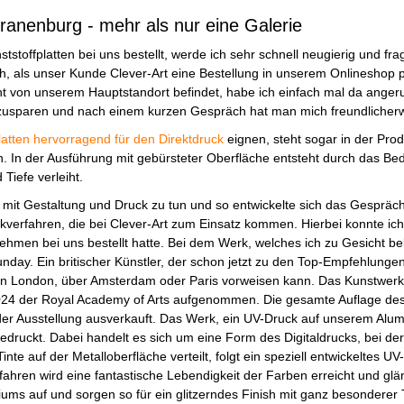
ranenburg - mehr als nur eine Galerie
tstoffplatten bei uns bestellt, werde ich sehr schnell neugierig und fr
h, als unser Kunde Clever-Art eine Bestellung in unserem Onlineshop pla
t von unserem Hauptstandort befindet, habe ich einfach mal da angeru
zusparen und nach einem kurzen Gespräch hat man mich freundlicherw
atten hervorragend für den Direktdruck
eignen, steht sogar in der Pro
. In der Ausführung mit gebürsteter Oberfläche entsteht durch das Be
iefe verleiht.
l mit Gestaltung und Druck zu tun und so entwickelte sich das Gespräc
kverfahren, die bei Clever-Art zum Einsatz kommen. Hierbei konnte ich
ehmen bei uns bestellt hatte. Bei dem Werk, welches ich zu Gesicht b
day. Ein britischer Künstler, der schon jetzt zu den Top-Empfehlungen
n London, über Amsterdam oder Paris vorweisen kann. Das Kunstwerk 
4 der Royal Academy of Arts aufgenommen. Die gesamte Auflage des Dr
er Ausstellung ausverkauft. Das Werk, ein UV-Druck auf unserem Alu
edruckt. Dabei handelt es sich um eine Form des Digitaldrucks, bei der 
te auf der Metalloberfläche verteilt, folgt ein speziell entwickeltes UV-
ahren wird eine fantastische Lebendigkeit der Farben erreicht und glä
ums auf und sorgen so für ein glitzerndes Finish mit ganz besonderer T