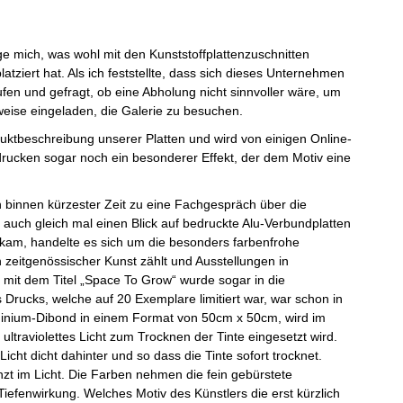
age mich, was wohl mit den Kunststoffplattenzuschnitten
tziert hat. Als ich feststellte, dass sich dieses Unternehmen
fen und gefragt, ob eine Abholung nicht sinnvoller wäre, um
eise eingeladen, die Galerie zu besuchen.
duktbeschreibung unserer Platten und wird von einigen Online-
drucken sogar noch ein besonderer Effekt, der dem Motiv eine
h binnen kürzester Zeit zu eine Fachgespräch über die
 auch gleich mal einen Blick auf bedruckte Alu-Verbundplatten
ekam, handelte es sich um die besonders farbenfrohe
 zeitgenössischer Kunst zählt und Ausstellungen in
mit dem Titel „Space To Grow“ wurde sogar in die
ucks, welche auf 20 Exemplare limitiert war, war schon in
minium-Dibond in einem Format von 50cm x 50cm, wird im
ultraviolettes Licht zum Trocknen der Tinte eingesetzt wird.
Licht dicht dahinter und so dass die Tinte sofort trocknet.
nzt im Licht. Die Farben nehmen die fein gebürstete
iefenwirkung. Welches Motiv des Künstlers die erst kürzlich