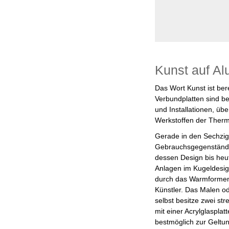
Kunst auf Al
Das Wort Kunst ist bere
Verbundplatten sind be
und Installationen, üb
Werkstoffen der Therm
Gerade in den Sechzig
Gebrauchsgegenständen
dessen Design bis heut
Anlagen im Kugeldesign
durch das Warmformen i
Künstler. Das Malen od
selbst besitze zwei st
mit einer Acrylglaspla
bestmöglich zur Geltu