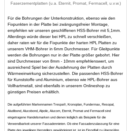
Faserzementplatten (u.a. Eternit, Promat, Fermacell, u.v.w.)
Für die Bohrungen der Unterkonstruktion, ebenso wie den
Fixpunkten in der Platte bei zwängungsfreier Montage,
empfehlen wir unseren geschliffenen HSS-Bohrer mit 5,1mm.
Allerdings würde dieser bei HPL zu schnell verschleißen,
daher raten wir für die Fixpunkte der harten HPL Platten zu
unserem VHM-Bohrer in 6mm Durchmesser. Für Gleitpunkte
werden die Bohrungen nur in der Platte größer gebohrt. Hier
sind Durchmesser von 8mm - 10mm empfehlenswert, um
ausreichend Spiel bei der Ausdehnung der Platten durch
Wärmeeinwirkung sicherzustellen. Die passenden HSS-Bohrer
für Kunststoffe und Aluminium, ebenso wie HPL-Bohrer aus
Vollhartmetall, sind ebenfalls in unserem Onlineshop zu
günstigen Preisen erhältlich.
Die aufgeführten Markennamen Trespa®, Kronoplan, Fundermax, Resopal,
Aludibond, Alucobond, Alpolic, Alucom, Eternit, Promat und Fermacell sind
eingetragene Handelsmarken und dienen lediglich als Beispiele für die
Verwendbarkeit unserer Fassadennieten. Ob eine Fassadenzulassung für eine
Platte des jeweiligen Herstellers gewährleistet ist, ist im Einzelfall zu überprüfen.