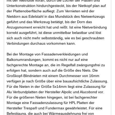
mit der Niethülse voran, durch die Löcher der Platten und
Unterkonstruktion hindurchgesteckt, bis der Nietkopf plan auf
der Plattenoberfläche aufliegt. Zum Vernieten wird der
Nietdorn aus Edelstahl in das Mundstück des Nietwerkzeugs
geführt und das Werkzeug betätigt, bis der Dorn das
Anzugsmoment erreicht hat und reißt. Ist eine Nietverbindung
korrekt ausgeführt, ist diese unmittelbar belastbar und löst
sich auch nicht mehr selbstständig, wie es bei geschraubten
Verbindungen durchaus vorkommen kann.
Bei der Montage von Fassadenverkleidungen und
Balkonumrandungen, kommt es nicht nur auf eine
fachgerechte Montage an, die im Regelfall zwängungsfrei zu
erfolgen hat, sondern auch auf die Größe des Niets. Die
Großkopf-Blindnieten mit einem Durchmesser von 16mm
verfügen je nach Größe über eine bauaufsichtliche Zulassung.
Für die Nieten in der Größe 5x14mm liegt eine Zulassung für
Alu Verbundplatten der Hersteller Alpolic und Alucobond vor.
Für die größeren Nieten hingegen, ist bei fachgerechter
Montage eine Fassadenzulassung für HPL Platten der
Hersteller Trespa® und Fundermax gewährleistet. Für eine
Befestigung, die auch bei Wärmeausdehnung frei von