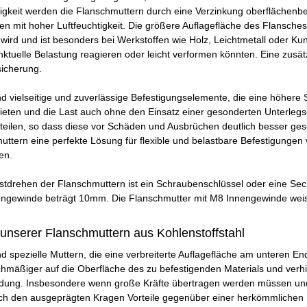
igkeit werden die Flanschmuttern durch eine Verzinkung oberflächenbe
 mit hoher Luftfeuchtigkeit. Die größere Auflagefläche des Flansches 
 wird und ist besonders bei Werkstoffen wie Holz, Leichtmetall oder Kuns
nktuelle Belastung reagieren oder leicht verformen könnten. Eine zusät
sicherung.
d vielseitige und zuverlässige Befestigungselemente, die eine höhere Si
ieten und die Last auch ohne den Einsatz einer gesonderten Unterlegs
rteilen, so dass diese vor Schäden und Ausbrüchen deutlich besser g
muttern eine perfekte Lösung für flexible und belastbare Befestigunge
en.
tdrehen der Flanschmuttern ist ein Schraubenschlüssel oder eine Sech
engewinde beträgt 10mm. Die Flanschmutter mit M8 Innengewinde weis
unserer Flanschmuttern aus Kohlenstoffstahl
d spezielle Muttern, die eine verbreiterte Auflagefläche am unteren E
chmäßiger auf die Oberfläche des zu befestigenden Materials und verh
ung. Insbesondere wenn große Kräfte übertragen werden müssen und eine
ch den ausgeprägten Kragen Vorteile gegenüber einer herkömmlichen Mu