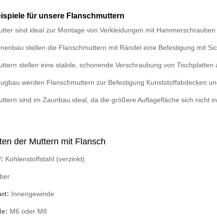
piele für unsere Flanschmuttern
tter sind ideal zur Montage von Verkleidungen mit Hammerschrauben a
nenbau stellen die Flanschmuttern mit Rändel eine Befestigung mit S
ttern stellen eine stabile, schonende Verschraubung von Tischplatten 
ugbau werden Flanschmuttern zur Befestigung Kunststoffabdecken u
tern sind im Zaunbau ideal, da die größere Auflagefläche sich nicht in
en der Muttern mit Flansch
f:
Kohlenstoffstahl (verzinkt)
lber
rt:
Innengewinde
de:
M6 oder M8