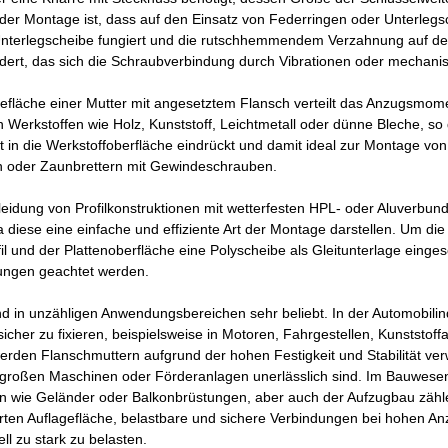
der Montage ist, dass auf den Einsatz von Federringen oder Unterlegsc
nterlegscheibe fungiert und die rutschhemmendem Verzahnung auf der 
indert, das sich die Schraubverbindung durch Vibrationen oder mechanisc
efläche einer Mutter mit angesetztem Flansch verteilt das Anzugsmome
 Werkstoffen wie Holz, Kunststoff, Leichtmetall oder dünne Bleche, so
ht in die Werkstoffoberfläche eindrückt und damit ideal zur Montage von
oder Zaunbrettern mit Gewindeschrauben.
kleidung von Profilkonstruktionen mit wetterfesten HPL- oder Aluverb
 diese eine einfache und effiziente Art der Montage darstellen. Um die D
l und der Plattenoberfläche eine Polyscheibe als Gleitunterlage einge
gungen geachtet werden.
nd in unzähligen Anwendungsbereichen sehr beliebt. In der Automobil
ssicher zu fixieren, beispielsweise in Motoren, Fahrgestellen, Kunsts
den Flanschmuttern aufgrund der hohen Festigkeit und Stabilität verw
 großen Maschinen oder Förderanlagen unerlässlich sind. Im Bauwesen,
 wie Geländer oder Balkonbrüstungen, aber auch der Aufzugbau zählen
rten Auflagefläche, belastbare und sichere Verbindungen bei hohen 
ll zu stark zu belasten.