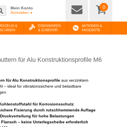
0
Mein Konto
Anmelden
▼
RKZEUG &
EISENWAREN
AKTIONEN &
SCHINEN
& ZUBEHÖR
ANGEBOTE
ttern für Alu Konstruktionsprofile M6
rn für Alu Konstruktionsprofile
aus verzinktem
hl – ideal für vibrationssichere und belastbare
gen.
 Kohlenstoffstahl für Korrosionsschutz
sichere Fixierung durch rutschhemmende Auflage
 Druckverteilung für hohe Belastungen
r Flansch – keine Unterlegscheibe erforderlich