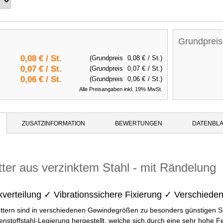
Grundpreis
0,08 €
/ St.
(Grundpreis
0,08 €
/ St.)
0,07 €
/ St.
(Grundpreis
0,07 €
/ St.)
0,06 €
/ St.
(Grundpreis
0,06 €
/ St.)
Alle Preisangaben inkl. 19% MwSt.
ZUSATZINFORMATION
BEWERTUNGEN
DATENBLA
ter aus verzinktem Stahl - mit Rändelung
kverteilung ✓ Vibrationssichere Fixierung ✓ Verschied
tern sind in verschiedenen Gewindegrößen zu besonders günstigen Staf
nstoffstahl-Legierung hergestellt, welche sich durch eine sehr hohe Fe