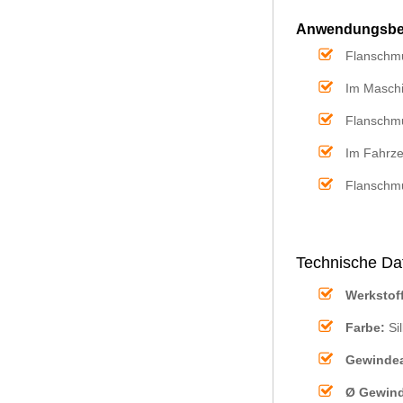
Anwendungsbeis
Flanschmu
Im Maschi
Flanschmu
Im Fahrze
Flanschmut
Technische Dat
Werkstof
Farbe:
Si
Gewindea
Ø Gewin