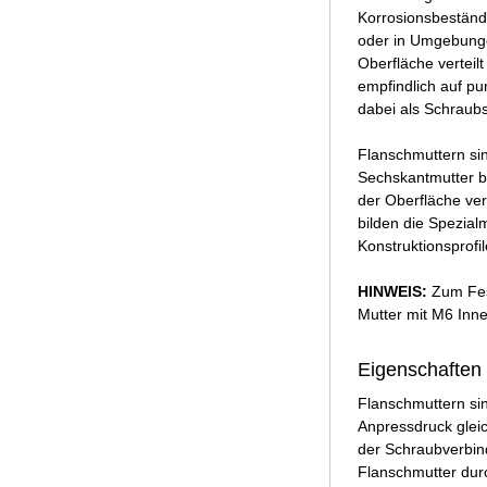
Korrosionsbeständ
oder in Umgebungen
Oberfläche verteilt
empfindlich auf pu
dabei als Schraub
Flanschmuttern sin
Sechskantmutter b
der Oberfläche ve
bilden die Spezial
Konstruktionsprofil
HINWEIS:
Zum Fes
Mutter mit M6 Inn
Eigenschaften 
Flanschmuttern sin
Anpressdruck glei
der Schraubverbind
Flanschmutter dur