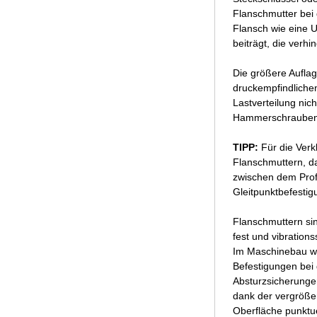
Flanschmutter bei 
Flansch wie eine U
beiträgt, die verh
Die größere Auflag
druckempfindlichen
Lastverteilung nic
Hammerschrauben 
TIPP:
Für die Ver
Flanschmuttern, da
zwischen dem Profi
Gleitpunktbefesti
Flanschmuttern si
fest und vibration
Im Maschinebau wer
Befestigungen bei
Absturzsicherungen
dank der vergröße
Oberfläche punktue