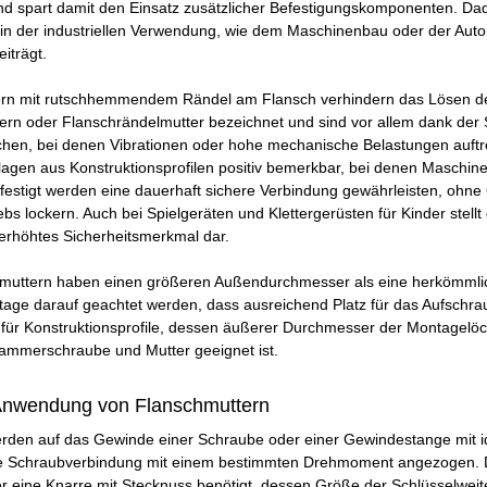
nd spart damit den Einsatz zusätzlicher Befestigungskomponenten. Da
n der industriellen Verwendung, wie dem Maschinenbau oder der Automo
eiträgt.
rn mit rutschhemmendem Rändel am Flansch verhindern das Lösen de
ern oder Flanschrändelmutter bezeichnet und sind vor allem dank der 
en, bei denen Vibrationen oder hohe mechanische Belastungen auftrete
agen aus Konstruktionsprofilen positiv bemerkbar, bei denen Masch
festigt werden eine dauerhaft sichere Verbindung gewährleisten, ohne
bs lockern. Auch bei Spielgeräten und Klettergerüsten für Kinder stell
 erhöhtes Sicherheitsmerkmal dar.
muttern haben einen größeren Außendurchmesser als eine herkömmlich
age darauf geachtet werden, dass ausreichend Platz für das Aufschraub
 für Konstruktionsprofile, dessen äußerer Durchmesser der Montagelöc
ammerschraube und Mutter geeignet ist.
Anwendung von Flanschmuttern
rden auf das Gewinde einer Schraube oder einer Gewindestange mit 
e Schraubverbindung mit einem bestimmten Drehmoment angezogen. Da
r eine Knarre mit Stecknuss benötigt, dessen Größe der Schlüsselweite