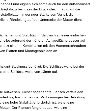
handelt und eignen sich somit auch für den Außeneinsatz
trägt dazu bei, dass der Druck gleichmäßig auf die
tstoffplatten in geringer Stärke von Vorteil, die
zliche Rändelung auf der Unterseite der Mutter dient
cherheit und Stabilität im Vergleich zu einer einfachen
cheibe aufgrund der höheren Auflagefläche besser auf
eschützt sind. In Kombination mit den Hammerschrauben
n von Platten und Montageobjekten an
skant-Stecknuss benötigt. Die Schlüsselweite bei der
t eine Schlüsselweite von 13mm auf.
nde aufweisen. Dieser sogenannte Flansch verteilt den
indert so, Ausbrüche oder Verformungen bei Belastung
 hohe Stabilität erforderlich ist, bietet eine
tter. Der Flansch fungiert dabei wie eine