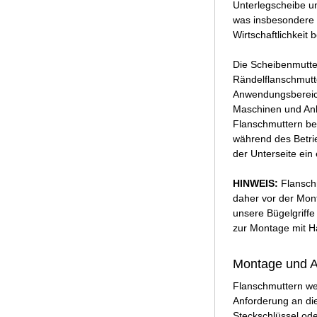
Unterlegscheibe u
was insbesondere i
Wirtschaftlichkeit b
Die Scheibenmutte
Rändelflanschmutt
Anwendungsbereich
Maschinen und Anl
Flanschmuttern be
während des Betrie
der Unterseite ein
HINWEIS:
Flansch
daher vor der Mont
unsere Bügelgriffe
zur Montage mit H
Montage und 
Flanschmuttern we
Anforderung an di
Steckschlüssel ode