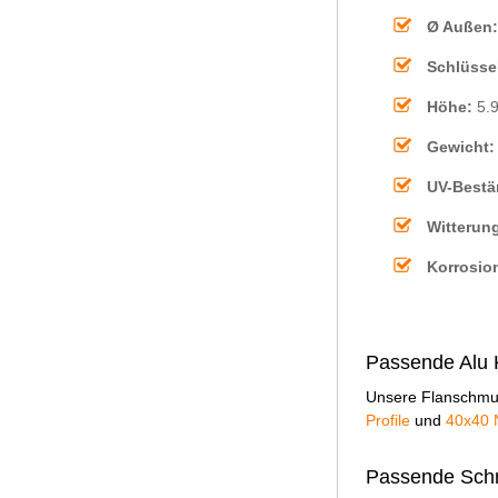
Ø Außen
Schlüsse
Höhe:
5.
Gewicht
UV-Bestä
Witterun
Korrosio
Passende Alu K
Unsere Flanschmutt
Profile
und
40x40 N
Passende Schr