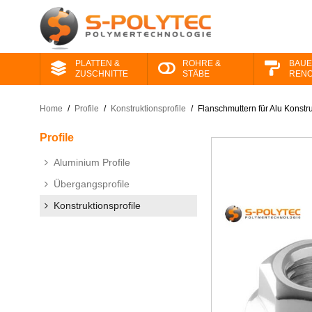
PLATTEN &
ROHRE &
BAUE
ZUSCHNITTE
STÄBE
RENO
Home
/
Profile
/
Konstruktionsprofile
/
Flanschmuttern für Alu Konstr
Profile
Aluminium Profile
Übergangsprofile
Konstruktionsprofile