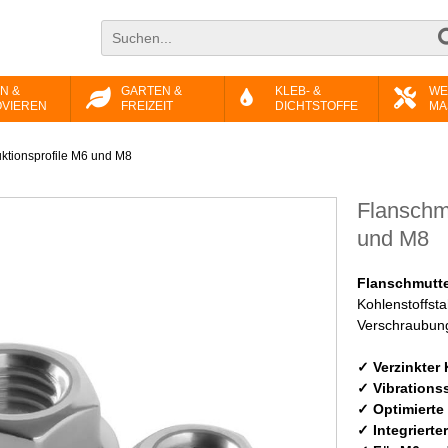
N &
GARTEN &
KLEB- &
WE
VIEREN
FREIZEIT
DICHTSTOFFE
MA
uktionsprofile M6 und M8
Flanschmu
und M8
Flanschmutte
Kohlenstoffsta
Verschraubun
✓ Verzinkter
✓ Vibrations
✓ Optimierte
✓ Integrierte