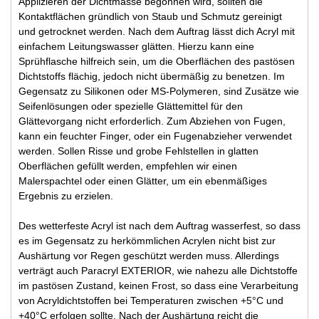
Applizieren der Dichtmasse begonnen wird, sollten die
Kontaktflächen gründlich von Staub und Schmutz gereinigt
und getrocknet werden. Nach dem Auftrag lässt dich Acryl mit
einfachem Leitungswasser glätten. Hierzu kann eine
Sprühflasche hilfreich sein, um die Oberflächen des pastösen
Dichtstoffs flächig, jedoch nicht übermäßig zu benetzen. Im
Gegensatz zu Silikonen oder MS-Polymeren, sind Zusätze wie
Seifenlösungen oder spezielle Glättemittel für den
Glättevorgang nicht erforderlich. Zum Abziehen von Fugen,
kann ein feuchter Finger, oder ein Fugenabzieher verwendet
werden. Sollen Risse und grobe Fehlstellen in glatten
Oberflächen gefüllt werden, empfehlen wir einen
Malerspachtel oder einen Glätter, um ein ebenmäßiges
Ergebnis zu erzielen.
Des wetterfeste Acryl ist nach dem Auftrag wasserfest, so dass
es im Gegensatz zu herkömmlichen Acrylen nicht bist zur
Aushärtung vor Regen geschützt werden muss. Allerdings
verträgt auch Paracryl EXTERIOR, wie nahezu alle Dichtstoffe
im pastösen Zustand, keinen Frost, so dass eine Verarbeitung
von Acryldichtstoffen bei Temperaturen zwischen +5°C und
+40°C erfolgen sollte. Nach der Aushärtung reicht die