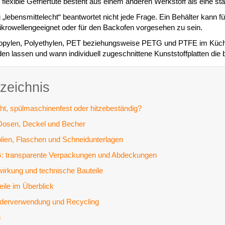
e flexible Gefriertüte besteht aus einem anderen Werkstoff als eine st
lebensmittelecht“ beantwortet nicht jede Frage. Ein Behälter kann fü
krowellengeeignet oder für den Backofen vorgesehen zu sein.
ropylen, Polyethylen, PET beziehungsweise PETG und PTFE im Küc
den lassen und wann individuell zugeschnittene Kunststoffplatten die
rzeichnis
ht, spülmaschinenfest oder hitzebeständig?
 Dosen, Deckel und Becher
olien, Flaschen und Schneidunterlagen
 transparente Verpackungen und Abdeckungen
wirkung und technische Bauteile
eile im Überblick
ederverwendung und Recycling
n