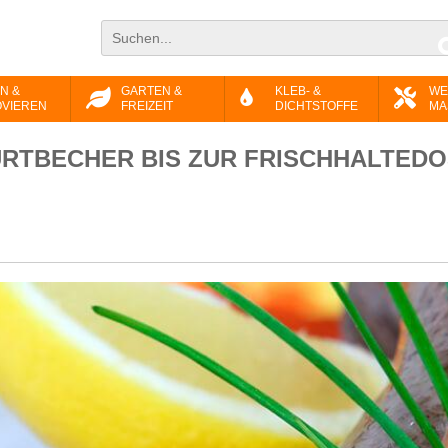
N &
GARTEN &
KLEB- &
WE
VIEREN
FREIZEIT
DICHTSTOFFE
MA
RTBECHER BIS ZUR FRISCHHALTEDO