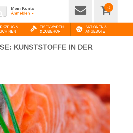
0
Mein Konto
Anmelden
▼
RKZEUG &
EISENWAREN
AKTIONEN &
SCHINEN
& ZUBEHÖR
ANGEBOTE
SE: KUNSTSTOFFE IN DER