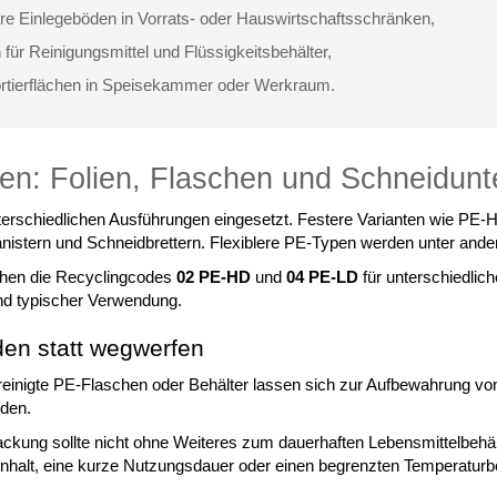
e Einlegeböden in Vorrats- oder Hauswirtschaftsschränken,
 für Reinigungsmittel und Flüssigkeitsbehälter,
ortierflächen in Speisekammer oder Werkraum.
len: Folien, Flaschen und Schneidunt
nterschiedlichen Ausführungen eingesetzt. Festere Varianten wie PE-H
istern und Schneidbrettern. Flexiblere PE-Typen werden unter ande
hen die Recyclingcodes
02 PE-HD
und
04 PE-LD
für unterschiedlic
 und typischer Verwendung.
en statt wegwerfen
reinigte PE-Flaschen oder Behälter lassen sich zur Aufbewahrung von
nden.
ckung sollte nicht ohne Weiteres zum dauerhaften Lebensmittelbehäl
Inhalt, eine kurze Nutzungsdauer oder einen begrenzten Temperaturbe