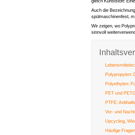
gleich Kunststoff: Ein
Auch die Bezeichnung „
spülmaschinenfest, mi
Wir zeigen, wo Polyp
sinnvoll weiterverwen
Inhaltsve
Lebensmittelec
Polypropylen:
Polyethylen: F
PET und PETG:
PTFE: Antihaft
Vor- und Nacht
Upcycling, Wi
Häufige Frage