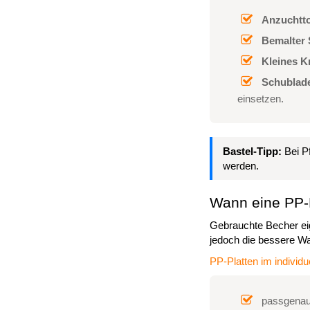
Anzuchtto
Bemalter S
Kleines K
Schublade
einsetzen.
Bastel-Tipp:
Bei Pf
werden.
Wann eine PP-Pl
Gebrauchte Becher eig
jedoch die bessere Wa
PP-Platten im individu
passgenaue