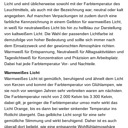
Licht und wird üblicherweise sowohl mit der Farbtemperatur des
Leuchtmittels, als auch mit der Bezeichnung war, neutral oder kalt
angegeben. Auf manchen Verpackungen ist zudem durch eine
farbliche Kennzeichnung in einem Gelbton für warmweißes Licht,
in weiß für neutralweißes Licht bis hin zu hellblau zur Darstellung
von kaltweißem Licht. Die Wahl der passenden Lichtfarbe ist
demzufolge von hoher Bedeutung und sollte sich immer nach
dem Einsatzzweck und der gewünschten Atmosphäre richten.
Warmweiß für Entspannung, Neutralweiß für Alltagsaktivitäten und
Tageslichtweiß für Konzentration und Präzision am Arbeitsplatz.
Dabei hat jede Farbtemperatur Vor- und Nachteile.
Warmweißes Licht
Warmweißes Licht ist gemütlich, beruhigend und ähnelt dem Licht
von Kerzen und kommt der Farbtemperatur von Glühlampen, wie
sie noch vor wenigen Jahren sehr verbreiten waren am nächsten.
Die Farbtemperatur reicht von 2.000 Kelvin bis 3.300 Kelvin,
dabei gilt, je geringer die Farbtemperatur umso mehr wirkt das
Licht Orange, bis es dann bei weiter sinkender Temperatur ins
Rotlicht übergeht. Das gelbliche Licht sorgt für eine sehr
gemütliche Stimmung und wirkt beruhigend. Daher ist es auch
überall dort beliebt, wie eine entspannte Wohlfühlatmosphäre