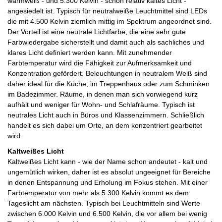
warmweiß - und 5.300 Kelvin - schon relativ kaltes Licht -
angesiedelt ist. Typisch für neutralweiße Leuchtmittel sind LEDs
die mit 4.500 Kelvin ziemlich mittig im Spektrum angeordnet sind.
Der Vorteil ist eine neutrale Lichtfarbe, die eine sehr gute
Farbwiedergabe sicherstellt und damit auch als sachliches und
klares Licht definiert werden kann. Mit zunehmender
Farbtemperatur wird die Fähigkeit zur Aufmerksamkeit und
Konzentration gefördert. Beleuchtungen in neutralem Weiß sind
daher ideal für die Küche, im Treppenhaus oder zum Schminken
im Badezimmer. Räume, in denen man sich vorwiegend kurz
aufhält und weniger für Wohn- und Schlafräume. Typisch ist
neutrales Licht auch in Büros und Klassenzimmern. Schließlich
handelt es sich dabei um Orte, an dem konzentriert gearbeitet
wird.
Kaltweißes Licht
Kaltweißes Licht kann - wie der Name schon andeutet - kalt und
ungemütlich wirken, daher ist es absolut ungeeignet für Bereiche
in denen Entspannung und Erholung im Fokus stehen. Mit einer
Farbtemperatur von mehr als 5.300 Kelvin kommt es dem
Tageslicht am nächsten. Typisch bei Leuchtmitteln sind Werte
zwischen 6.000 Kelvin und 6.500 Kelvin, die vor allem bei wenig