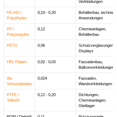
Verkleidungen
PE-HD /
0,10 - 0,20
Behälterbau, technisc
Polyethylen
Anwendungen
PP /
0,12
Chemieanlagen,
Polypropylen
Behälterbau
PETG
0,06
Schutzverglasungen,
Displays
HPL Platten
0,02 - 0,03
Fassadenbau,
Balkonverkleidungen
Alu
0,024
Fassaden,
Verbundplatten
Wandverkleidungen
PTFE /
0,12 - 0,20
Dichtungen,
Teflon®
Chemieanlagen,
Gleitlager
POM / Delrin®
0,11
Präzisionsteile,