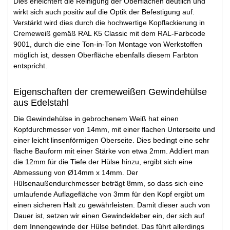
Dies erleichtert die Reinigung der Oberflächen deutlich und
wirkt sich auch positiv auf die Optik der Befestigung auf.
Verstärkt wird dies durch die hochwertige Kopflackierung in
Cremeweiß gemäß RAL K5 Classic mit dem RAL-Farbcode
9001, durch die eine Ton-in-Ton Montage von Werkstoffen
möglich ist, dessen Oberfläche ebenfalls diesem Farbton
entspricht.
Eigenschaften der cremeweißen Gewindehülse
aus Edelstahl
Die Gewindehülse in gebrochenem Weiß hat einen
Kopfdurchmesser von 14mm, mit einer flachen Unterseite und
einer leicht linsenförmigen Oberseite. Dies bedingt eine sehr
flache Bauform mit einer Stärke von etwa 2mm. Addiert man
die 12mm für die Tiefe der Hülse hinzu, ergibt sich eine
Abmessung von Ø14mm x 14mm. Der
Hülsenaußendurchmesser beträgt 8mm, so dass sich eine
umlaufende Auflagefläche von 3mm für den Kopf ergibt um
einen sicheren Halt zu gewährleisten. Damit dieser auch von
Dauer ist, setzen wir einen Gewindekleber ein, der sich auf
dem Innengewinde der Hülse befindet. Das führt allerdings