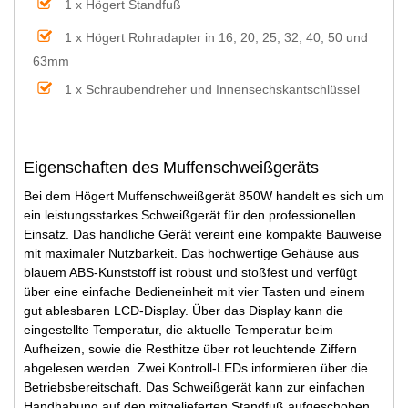
1 x Högert Standfuß
1 x Högert Rohradapter in 16, 20, 25, 32, 40, 50 und
63mm
1 x Schraubendreher und Innensechskantschlüssel
Eigenschaften des Muffenschweißgeräts
Bei dem Högert Muffenschweißgerät 850W handelt es sich um
ein leistungsstarkes Schweißgerät für den professionellen
Einsatz. Das handliche Gerät vereint eine kompakte Bauweise
mit maximaler Nutzbarkeit. Das hochwertige Gehäuse aus
blauem ABS-Kunststoff ist robust und stoßfest und verfügt
über eine einfache Bedieneinheit mit vier Tasten und einem
gut ablesbaren LCD-Display. Über das Display kann die
eingestellte Temperatur, die aktuelle Temperatur beim
Aufheizen, sowie die Resthitze über rot leuchtende Ziffern
abgelesen werden. Zwei Kontroll-LEDs informieren über die
Betriebsbereitschaft. Das Schweißgerät kann zur einfachen
Handhabung auf den mitgelieferten Standfuß aufgeschoben