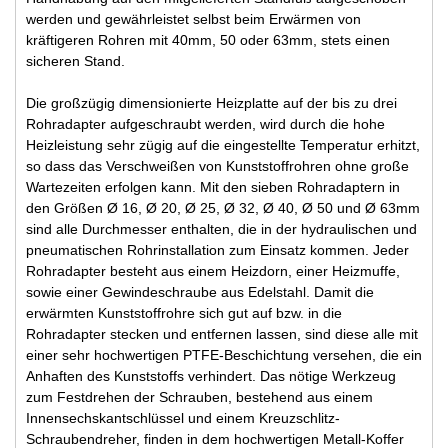
werden und gewährleistet selbst beim Erwärmen von
kräftigeren Rohren mit 40mm, 50 oder 63mm, stets einen
sicheren Stand.
Die großzügig dimensionierte Heizplatte auf der bis zu drei
Rohradapter aufgeschraubt werden, wird durch die hohe
Heizleistung sehr zügig auf die eingestellte Temperatur erhitzt,
so dass das Verschweißen von Kunststoffrohren ohne große
Wartezeiten erfolgen kann. Mit den sieben Rohradaptern in
den Größen Ø 16, Ø 20, Ø 25, Ø 32, Ø 40, Ø 50 und Ø 63mm
sind alle Durchmesser enthalten, die in der hydraulischen und
pneumatischen Rohrinstallation zum Einsatz kommen. Jeder
Rohradapter besteht aus einem Heizdorn, einer Heizmuffe,
sowie einer Gewindeschraube aus Edelstahl. Damit die
erwärmten Kunststoffrohre sich gut auf bzw. in die
Rohradapter stecken und entfernen lassen, sind diese alle mit
einer sehr hochwertigen PTFE-Beschichtung versehen, die ein
Anhaften des Kunststoffs verhindert. Das nötige Werkzeug
zum Festdrehen der Schrauben, bestehend aus einem
Innensechskantschlüssel und einem Kreuzschlitz-
Schraubendreher, finden in dem hochwertigen Metall-Koffer