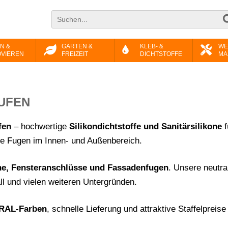
N &
GARTEN &
KLEB- &
WE
VIEREN
FREIZEIT
DICHTSTOFFE
MA
AUFEN
fen
– hochwertige
Silikondichtstoffe und Sanitärsilikone
f
Fugen im Innen- und Außenbereich.
e, Fensteranschlüsse und Fassadenfugen
. Unsere neutra
ll und vielen weiteren Untergründen.
RAL-Farben
, schnelle Lieferung und attraktive Staffelprei