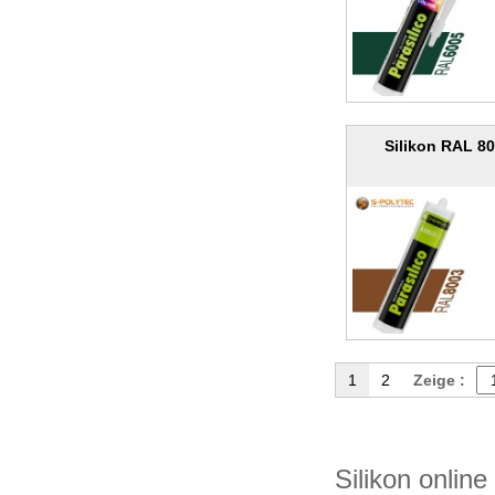
Silikon RAL 8
1
2
Zeige :
Silikon onlin