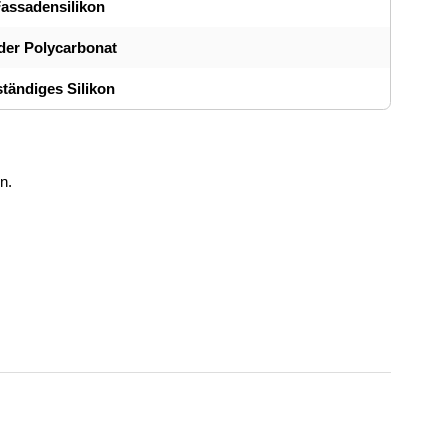
assadensilikon
oder Polycarbonat
tändiges Silikon
n.