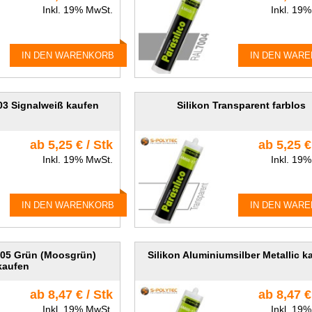
Inkl. 19% MwSt.
Inkl. 19
IN DEN WARENKORB
IN DEN WAR
03 Signalweiß kaufen
Silikon Transparent farblos
ab 5,25 € / Stk
ab 5,25 €
Inkl. 19% MwSt.
Inkl. 19
IN DEN WARENKORB
IN DEN WAR
005 Grün (Moosgrün)
Silikon Aluminiumsilber Metallic k
kaufen
ab 8,47 € / Stk
ab 8,47 €
Inkl. 19% MwSt.
Inkl. 19