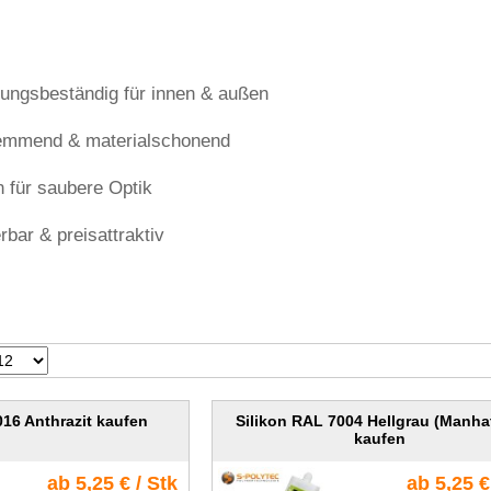
rungsbeständig für innen & außen
mmend & materialschonend
n für saubere Optik
erbar & preisattraktiv
016 Anthrazit kaufen
Silikon RAL 7004 Hellgrau (Manha
kaufen
ab 5,25 € / Stk
ab 5,25 €