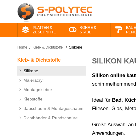
PLATTEN &
ROHRE &
BAUE
ZUSCHNITTE
STÄBE
RENO
Home
/
Kleb- & Dichtstoffe
/
Silikone
SILIKON K
Kleb- & Dichtstoffe
Silikone
Silikon online kau
Maleracryl
schimmelhemmende 
Montagekleber
Klebstoffe
Ideal für
Bad, Küch
Fliesen, Glas, Meta
Bauschaum & Montageschaum
Dichtbänder & Rundschnüre
Große Auswahl an
Anwendungen.