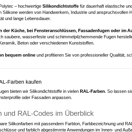
Polytec – hochwertige
Silikondichtstoffe
für dauerhaft elastische u
n Silikone werden von Handwerkern, Industrie und anspruchsvollen 
ität und lange Lebensdauer.
n der Küche, bei Fensteranschlüssen, Fassadenfugen oder im A
ich saubere, wasserfeste und schimmelpilzhemmende Fugen herstellen.
, Keramik, Beton oder verschiedenen Kunststoffen.
kon bequem online
und profitieren Sie von professioneller Qualität, sc
 RAL-Farben kaufen
gen bieten wir Silikondichtstoffe in vielen
RAL-Farben
. So lassen s
ensterprofile oder Fassaden anpassen.
en und RAL-Codes im Überblick
gbare Silikonfarben mit passendem Farbton, Farbbezeichnung und RAL
Anschlüsse und farblich abgestimmte Anwendungen im Innen- und Auß