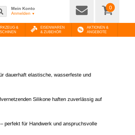
0
Mein Konto
Anmelden
▼
RKZEUG &
EISENWAREN
AKTIONEN &
SCHINEN
& ZUBEHÖR
ANGEBOTE
ür dauerhaft elastische, wasserfeste und
lvernetzenden Silikone haften zuverlässig auf
se – perfekt für Handwerk und anspruchsvolle