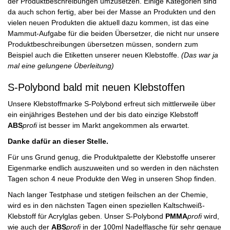
der Produktbeschreibungen umzusetzen. Einige Kategorien sind
da auch schon fertig, aber bei der Masse an Produkten und den
vielen neuen Produkten die aktuell dazu kommen, ist das eine
Mammut-Aufgabe für die beiden Übersetzer, die nicht nur unsere
Produktbeschreibungen übersetzen müssen, sondern zum
Beispiel auch die Etiketten unserer neuen Klebstoffe.
(Das war ja
mal eine gelungene Überleitung)
S-Polybond bald mit neuen Klebstoffen
Unsere Klebstoffmarke S-Polybond erfreut sich mittlerweile über
ein einjähriges Bestehen und der bis dato einzige Klebstoff
ABS
profi
ist besser im Markt angekommen als erwartet.
Danke dafür an dieser Stelle.
Für uns Grund genug, die Produktpalette der Klebstoffe unserer
Eigenmarke endlich auszuweiten und so werden in den nächsten
Tagen schon 4 neue Produkte den Weg in unseren Shop finden.
Nach langer Testphase und stetigen feilschen an der Chemie,
wird es in den nächsten Tagen einen speziellen Kaltschweiß-
Klebstoff für Acrylglas geben. Unser S-Polybond
PMMA
profi
wird,
wie auch der
ABS
profi
in der 100ml Nadelflasche für sehr genaue