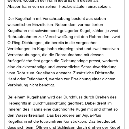
werden, wodurch der Hahn ideal ist um diesen als
Absperrhahn von einzelnen Heizkreisläufen einzusetzen.
Der Kugelhahn mit Verschraubung besteht aus sieben
wesentlichen Einzelteilen. Neben dem vormontierten
Kugelhahn mit schwimmend gelagerter Kugel, zählen je zwei
Rohraufnahmen zur Verschweißung mit den Rohrenden, zwei
O-Ring-Dichtungen, die bereits in die vorgesehen
Vertiefungen im Kugelhahn eingelegt sind und zwei massiven
Verschraubungen, die die Rohraufnahme mit dessen
Auflagefläche fest gegen die Dichtungsringe presst, wodurch
eine druckbeständige und wasserdichte Schraubverbindung
vom Rohr zum Kugelhahn entsteht. Zusätzliche Dichtstoffe,
Hanf oder Teflonband, werden zur Erreichung einer dichten
Verbindung nicht benötigt.
Bei einem Kugelhahn wird der Durchfluss durch Drehen des
Hebelgriffs in Durchflussrichtung geöffnet. Dabei dreht im
Inneren des Hahns eine durchbohrte Kugel mit und öffnet so
den Wasserkreislauf. Das besondere am Aqua-Plus
Kugelhahn ist die totraumfreie Konstruktion. Das beudeutet,
dass sich beim Öffnen und Schließen durch drehen der Kugel