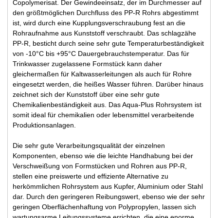
Copolymerisat. Der Gewindeeinsatz, der im Durchmesser auf
den größtmöglichen Durchfluss des PP-R Rohrs abgestimmt
ist, wird durch eine Kupplungsverschraubung fest an die
Rohraufnahme aus Kunststoff verschraubt. Das schlagzähe
PP-R, besticht durch seine sehr gute Temperaturbeständigkeit
von -10°C bis +95°C Dauergebrauchstemperatur. Das für
Trinkwasser zugelassene Formstück kann daher
gleichermaßen für Kaltwasserleitungen als auch für Rohre
eingesetzt werden, die heißes Wasser führen. Darüber hinaus
zeichnet sich der Kunststoff über eine sehr gute
Chemikalienbeständigkeit aus. Das Aqua-Plus Rohrsystem ist
somit ideal für chemikalien oder lebensmittel verarbeitende
Produktionsanlagen.
Die sehr gute Verarbeitungsqualität der einzelnen
Komponenten, ebenso wie die leichte Handhabung bei der
Verschweißung von Formstücken und Rohren aus PP-R,
stellen eine preiswerte und effiziente Alternative zu
herkömmlichen Rohrsystem aus Kupfer, Aluminium oder Stahl
dar. Durch den geringeren Reibungswert, ebenso wie der sehr
geringen Oberflächenhaftung von Polypropylen, lassen sich
wartungsarme Leitungssysteme errichten, die eine enorme