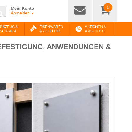
0
Mein Konto
Anmelden
▼
RKZEUG &
EISENWAREN
AKTIONEN &
SCHINEN
& ZUBEHÖR
ANGEBOTE
EFESTIGUNG, ANWENDUNGEN &