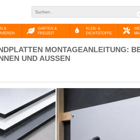
N &
GARTEN &
KLEB- &
WE
VIEREN
FREIZEIT
DICHTSTOFFE
MA
NDPLATTEN MONTAGEANLEITUNG: B
INNEN UND AUSSEN