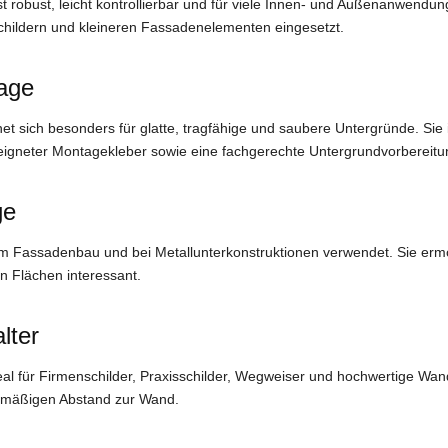
 robust, leicht kontrollierbar und für viele Innen- und Außenanwendung
hildern und kleineren Fassadenelementen eingesetzt.
age
t sich besonders für glatte, tragfähige und saubere Untergründe. Sie i
geeigneter Montagekleber sowie eine fachgerechte Untergrundvorbereitu
ge
im Fassadenbau und bei Metallunterkonstruktionen verwendet. Sie erm
n Flächen interessant.
lter
eal für Firmenschilder, Praxisschilder, Wegweiser und hochwertige Wa
chmäßigen Abstand zur Wand.