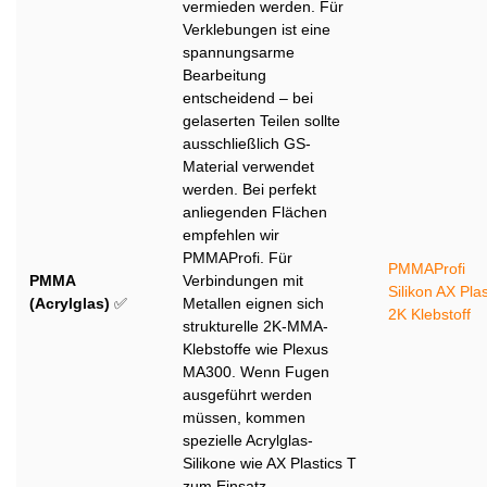
vermieden werden. Für
Verklebungen ist eine
spannungsarme
Bearbeitung
entscheidend – bei
gelaserten Teilen sollte
ausschließlich GS-
Material verwendet
werden. Bei perfekt
anliegenden Flächen
empfehlen wir
PMMAProfi. Für
PMMAProfi
PMMA
Verbindungen mit
Silikon AX Plas
(Acrylglas)
✅
Metallen eignen sich
2K Klebstoff
strukturelle 2K-MMA-
Klebstoffe wie Plexus
MA300. Wenn Fugen
ausgeführt werden
müssen, kommen
spezielle Acrylglas-
Silikone wie AX Plastics T
zum Einsatz.